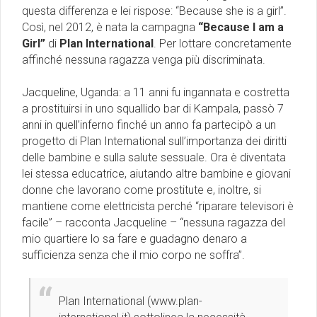
questa differenza e lei rispose: “Because she is a girl”.
Così, nel 2012, è nata la campagna
“Because I am a
Girl”
di
Plan International
. Per lottare concretamente
affinché nessuna ragazza venga più discriminata.
Jacqueline, Uganda: a 11 anni fu ingannata e costretta
a prostituirsi in uno squallido bar di Kampala, passò 7
anni in quell’inferno finché un anno fa partecipò a un
progetto di Plan International sull’importanza dei diritti
delle bambine e sulla salute sessuale. Ora è diventata
lei stessa educatrice, aiutando altre bambine e giovani
donne che lavorano come prostitute e, inoltre, si
mantiene come elettricista perché “riparare televisori è
facile” – racconta Jacqueline – “nessuna ragazza del
mio quartiere lo sa fare e guadagno denaro a
sufficienza senza che il mio corpo ne soffra”.
Plan International (www.plan-