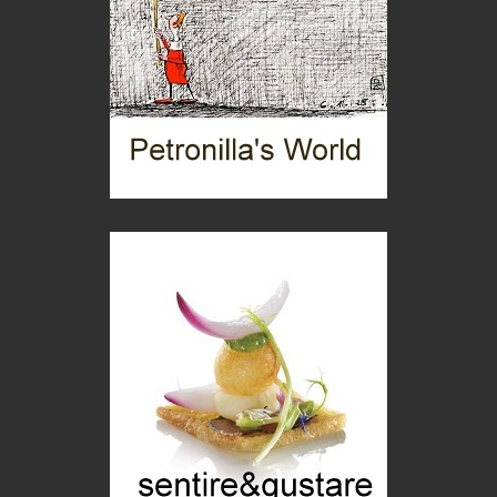
Torre dell'Orso, mare di Puglia
itinerari italiani
Boboli, il giardino della botanica
Gioielli italiani
Menzogne di stato
Le dichiarazioni di Maurizio Federico
Chi è, e come difendersi dallo scammer
di Mirta B. Bono
Mio nonno, salvato dai russi
Storie...di storia
Macchine di guerra
Editoriale
Turismo in Miniera
Puglia - Tra storia e recupero