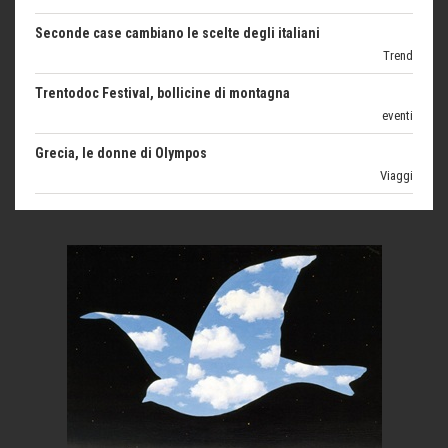
Trend
Trentodoc Festival, bollicine di montagna
eventi
Grecia, le donne di Olympos
Viaggi
Ecco come salvare il viaggio aereo
imprevisti...
C'era una volta la legge per le valli del silenzio
Idee per il futuro
Torre dell'Orso, mare di Puglia
itinerari italiani
Boboli, il giardino della botanica
Gioielli italiani
Menzogne di stato
Le dichiarazioni di Maurizio Federico