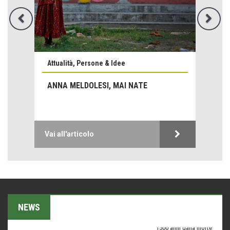
Attualità, Persone & Idee
Emilio Isgrò, il cancellatore
ANNA MELDOLESI, MAI NATE
ARTE militante
Come difendere la pelle dal sole
Proteggersi, sempre
Vai all'articolo
Hotels, B&B e Ristoranti... 10 & lode
Le nostre recensioni
Bolzano: L'Eisenhut Boutique Hotel
Oasi di piacere
Teodorico, sovrano illuminato
NEWS
1500 anni dalla morte
Seconde case cambiano le scelte degli italiani