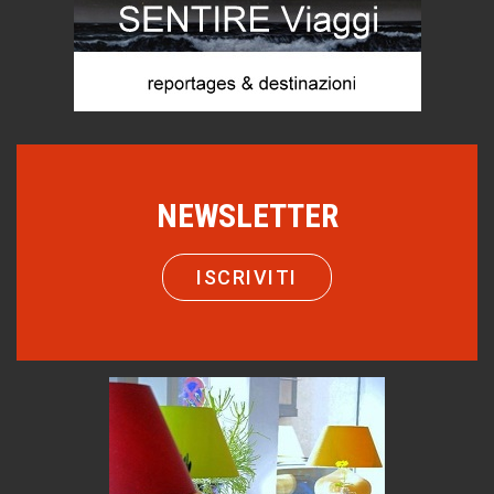
Chi è, e come difendersi dallo scammer
di Mirta B. Bono
Mio nonno, salvato dai russi
Storie...di storia
Macchine di guerra
Editoriale
NEWSLETTER
Turismo in Miniera
Puglia - Tra storia e recupero
ISCRIVITI
Castione, sotto il segno del castagno
Eventi
Emilio Isgrò, il cancellatore
ARTE militante
Come difendere la pelle dal sole
Proteggersi, sempre