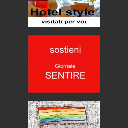
Hotels, B&B e Ristoranti... 10 & lode
Le nostre recensioni
Bolzano: L'Eisenhut Boutique Hotel
Oasi di piacere
Teodorico, sovrano illuminato
1500 anni dalla morte
Seconde case cambiano le scelte degli italiani
Trend
Trentodoc Festival, bollicine di montagna
eventi
Grecia, le donne di Olympos
Viaggi
Ecco come salvare il viaggio aereo
imprevisti...
C'era una volta la legge per le valli del silenzio
Idee per il futuro