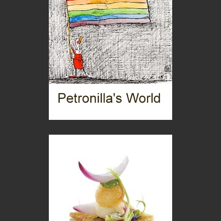
C'era una volta la legge per le valli del silenzio
Idee per il futuro
Torre dell'Orso, mare di Puglia
itinerari italiani
Boboli, il giardino della botanica
Gioielli italiani
Menzogne di stato
Le dichiarazioni di Maurizio Federico
Chi è, e come difendersi dallo scammer
di Mirta B. Bono
Mio nonno, salvato dai russi
Storie...di storia
Macchine di guerra
Editoriale
Turismo in Miniera
Puglia - Tra storia e recupero