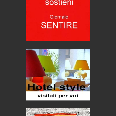
Hotels, B&B e Ristoranti... 10 & lode
Le nostre recensioni
Bolzano: L'Eisenhut Boutique Hotel
Oasi di piacere
Teodorico, sovrano illuminato
1500 anni dalla morte
Seconde case cambiano le scelte degli italiani
Trend
Trentodoc Festival, bollicine di montagna
eventi
Grecia, le donne di Olympos
Viaggi
Ecco come salvare il viaggio aereo
imprevisti...