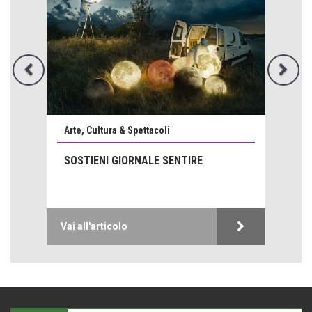
Emilio Isgrò, il cancellatore
Arte, Cultura & Spettacoli
ARTE militante
SOSTIENI GIORNALE SENTIRE
Come difendere la pelle dal sole
Proteggersi, sempre
Hotels, B&B e Ristoranti... 10 & lode
Le nostre recensioni
Vai all'articolo
Bolzano: L'Eisenhut Boutique Hotel
Oasi di piacere
Teodorico, sovrano illuminato
1500 anni dalla morte