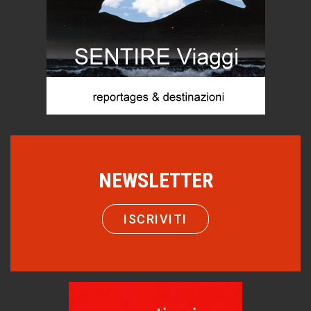
Le dichiarazioni di Maurizio Federico
Chi è, e come difendersi dallo scammer
di Mirta B. Bono
Mio nonno, salvato dai russi
Storie...di storia
Macchine di guerra
Editoriale
Turismo in Miniera
NEWSLETTER
Puglia - Tra storia e recupero
Castione, sotto il segno del castagno
ISCRIVITI
Eventi
Emilio Isgrò, il cancellatore
ARTE militante
Come difendere la pelle dal sole
Proteggersi, sempre