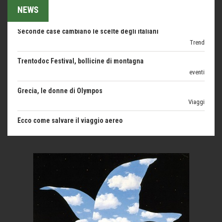
NEWS
Seconde case cambiano le scelte degli italiani
Trend
Trentodoc Festival, bollicine di montagna
eventi
Grecia, le donne di Olympos
Viaggi
Ecco come salvare il viaggio aereo
imprevisti...
C'era una volta la legge per le valli del silenzio
Idee per il futuro
Torre dell'Orso, mare di Puglia
itinerari italiani
Boboli, il giardino della botanica
Gioielli italiani
Menzogne di stato