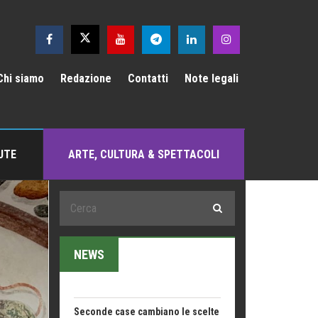
Emilio Isgrò, il cancellatore
ARTE militante
Come difendere la pelle dal sole
Chi siamo
Redazione
Contatti
Note legali
Proteggersi, sempre
Hotels, B&B e Ristoranti... 10 &
lode
Le nostre recensioni
UTE
ARTE, CULTURA & SPETTACOLI
Bolzano: L'Eisenhut Boutique
Hotel
Oasi di piacere
Teodorico, sovrano illuminato
1500 anni dalla morte
NEWS
Seconde case cambiano le scelte
degli italiani
Trend
Trentodoc Festival, bollicine di