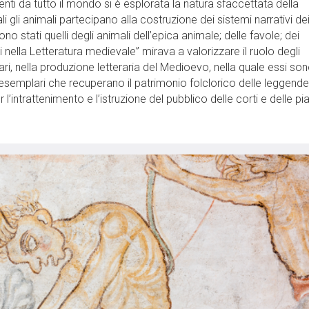
ienti da tutto il mondo si è esplorata la natura sfaccettata della
i gli animali partecipano alla costruzione dei sistemi narrativi de
i sono stati quelli degli animali dell’epica animale; delle favole; dei
oi nella Letteratura medievale” mirava a valorizzare il ruolo degli
nari, nella produzione letteraria del Medioevo, nella quale essi so
esemplari che recuperano il patrimonio folclorico delle leggende
 l’intrattenimento e l’istruzione del pubblico delle corti e delle pi