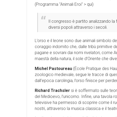
(
Programma ''Animali Eroi'' > qui
)
Il congresso
è partito analizzando la 
diversi popoli attraverso i secoli.
L’orso e il leone sono due animali simbolo dell
coraggio indomito che, dalle tribù primitive del
pagane e sovrani dai nomi rivelatori, come Art
maestà della natura, il sole d’Oriente che di
Michel Pastoureau
(École Pratique des Haut
zoologico medievale, segue le tracce di quest
dall’epoca carolingia, l’orso finisce per perde
Richard Trachsler
si è soffermato sulle teor
del Medioevo, l’unicorno. Infine, una tavola r
televisive ha permesso di scoprire come il ruo
nostri, attraverso la musica classica e il teatro