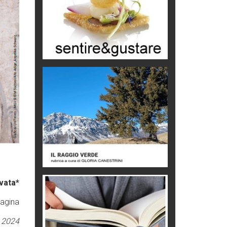
Mio nonno, salvato dai russi
Storie...di storia
Macchine di guerra
Editoriale
Turismo in Miniera
Puglia - Tra storia e recupero
Castione, sotto il segno del
castagno
Eventi
vata*
pagina
 2024