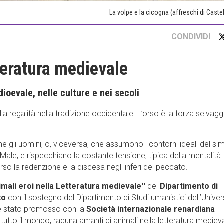
La volpe e la cicogna (affreschi di Castel
CONDIVIDI
teratura medievale
dioevale, nelle culture e nei secoli
la regalità nella tradizione occidentale. L’orso è la forza selvagg
gli uomini, o, viceversa, che assumono i contorni ideali del si
Male, e rispecchiano la costante tensione, tipica della mentalità
verso la redenzione e la discesa negli inferi del peccato.
nimali eroi nella Letteratura medievale''
del
Dipartimento di
to
con il sostegno del Dipartimento di Studi umanistici dell’Univer
 stato promosso con la
Società internazionale renardiana
tutto il mondo, raduna amanti di animali nella letteratura mediev