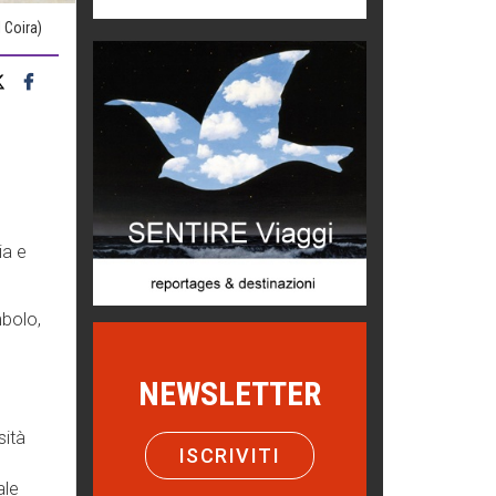
 Coira)
Chi è, e come difendersi dallo
scammer
di Mirta B. Bono
Mio nonno, salvato dai russi
Storie...di storia
Macchine di guerra
Editoriale
ia e
Turismo in Miniera
Puglia - Tra storia e recupero
mbolo,
Castione, sotto il segno del
castagno
NEWSLETTER
Eventi
Emilio Isgrò, il cancellatore
sità
ARTE militante
ISCRIVITI
ale