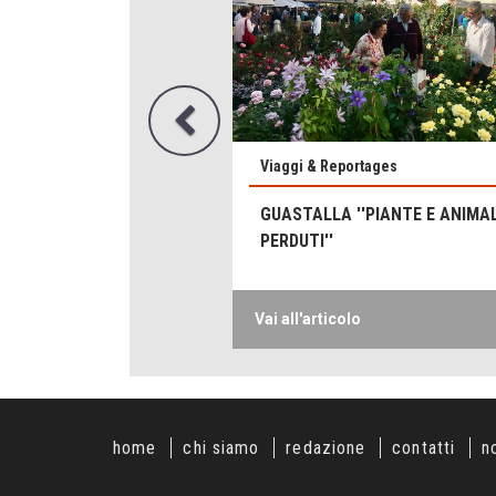
Viaggi & Reportages
GUASTALLA ''PIANTE E ANIMAL
PERDUTI''
Vai all'articolo
home
chi siamo
redazione
contatti
n