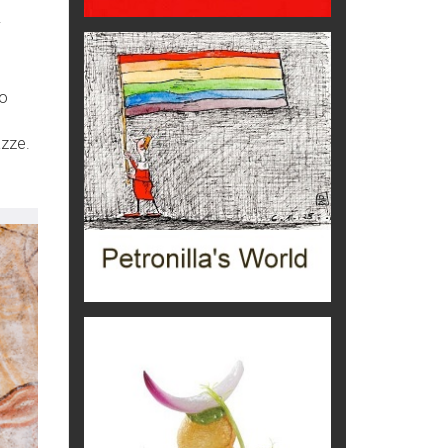
i
Ecco come salvare il viaggio
aereo
imprevisti...
no
C'era una volta la legge per le
valli del silenzio
azze.
Idee per il futuro
Torre dell'Orso, mare di Puglia
itinerari italiani
Boboli, il giardino della botanica
Gioielli italiani
Menzogne di stato
Le dichiarazioni di Maurizio Federico
Chi è, e come difendersi dallo
scammer
di Mirta B. Bono