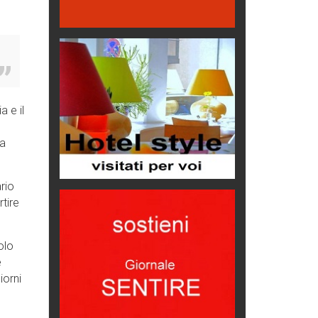
Come difendere la pelle dal sole
Proteggersi, sempre
Hotels, B&B e Ristoranti... 10 &
lode
Le nostre recensioni
Bolzano: L'Eisenhut Boutique
a e il
Hotel
Oasi di piacere
la
Teodorico, sovrano illuminato
1500 anni dalla morte
rio
tire
Seconde case cambiano le scelte
degli italiani
Trend
olo
Trentodoc Festival, bollicine di
e
montagna
iorni
eventi
Grecia, le donne di Olympos
Viaggi