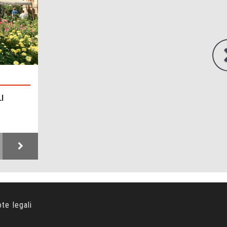
I
ote legali