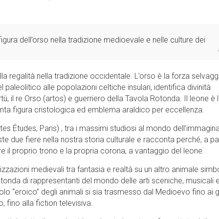
figura dell’orso nella tradizione medioevale e nelle culture dei
a regalità nella tradizione occidentale. L’orso è la forza selvaggi
 paleolitico alle popolazioni celtiche insulari, identifica divinità
ù, il re Orso (artos) e guerriero della Tavola Rotonda. Il leone è 
venta figura cristologica ed emblema araldico per eccellenza.
es Études, Paris) , tra i massimi studiosi al mondo dell’immagina
e due fiere nella nostra storia culturale e racconta perché, a par
re il proprio trono e la propria corona, a vantaggio del leone.
izzazioni medievali tra fantasia e realtà su un altro animale simb
otonda di rappresentanti del mondo delle arti sceniche, musicali 
lo “eroico” degli animali si sia trasmesso dal Medioevo fino ai g
, fino alla fiction televisiva.