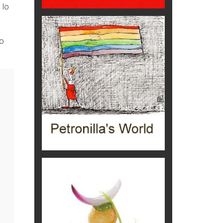
 lo
Ecco come salvare il viaggio
aereo
,
imprevisti...
do
C'era una volta la legge per le
valli del silenzio
Idee per il futuro
Torre dell'Orso, mare di Puglia
itinerari italiani
Boboli, il giardino della botanica
Gioielli italiani
Menzogne di stato
Le dichiarazioni di Maurizio Federico
Chi è, e come difendersi dallo
scammer
di Mirta B. Bono