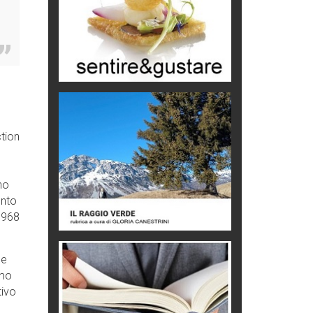
Mio nonno, salvato dai russi
Storie...di storia
Macchine di guerra
Editoriale
Turismo in Miniera
Puglia - Tra storia e recupero
ction
Castione, sotto il segno del
castagno
Eventi
no
ento
Picasso. Il linguaggio delle idee
 1968
Vite d'arte
ne
imo
tivo