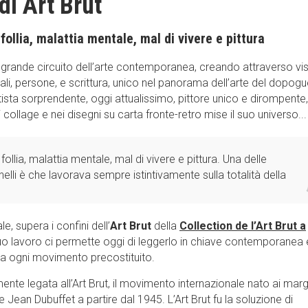
di Art Brut
follia, malattia mentale, mal di vivere e pittura
 grande circuito dell’arte contemporanea, creando attraverso vis
i, persone, e scrittura, unico nel panorama dell’arte del dopogu
artista sorprendente, oggi attualissimo, pittore unico e dirompente,
ollage e nei disegni su carta fronte-retro mise il suo universo... 
follia, malattia mentale, mal di vivere e pittura. Una delle
elli è che lavorava sempre istintivamente sulla totalità della
e, supera i confini dell’
A
rt Brut
della
Collection de l’Art Brut a
 suo lavoro ci permette oggi di leggerlo in chiave contemporanea 
 da ogni movimento precostituito.
almente legata all’Art Brut, il movimento internazionale nato ai marg
 Jean Dubuffet a partire dal 1945. L’Art Brut fu la soluzione di