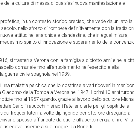
te della cultura di massa di qualsiasi nuova manifestazione e
si profetica, in un contesto storico preciso, che vede da un lato la
 secolo, nello sforzo di rompere definitivamente con la tradizio
a nuova attitudine, anarchica e clandestina, che in egual misura,
edesimo spirito di innovazione e superamento delle convenzio
, si trasferì a Verona con la famiglia a diciotto anni e nella cit
acello comunale fino all’arruolamento nell’esercito e alla
a guerra civile spagnola nel 1939.
di una malattia psichica che lo costrinse a vari ricoveri in manic
 San Giacomo della Tomba a Verona nel 1947. I primi 10 anni furon
 notizie fino al 1957 quando, grazie al lavoro dello scultore Micha
ale Carlo Trabucchi – si aprì l’atelier d’arte per gli ospiti della
assidui frequentatori, a volte dipingendo per otto ore di seguito al
enivano spesso affiancate da quelle all’aperto nei giardini di Villa
e risiedeva insieme a sua moglie Ida Borletti.