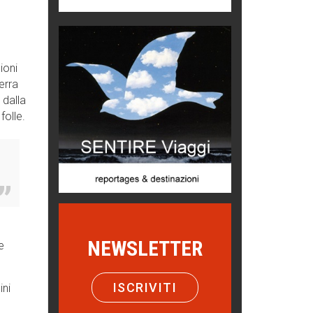
Chi è, e come difendersi dallo
scammer
di Mirta B. Bono
Mio nonno, salvato dai russi
ioni
Storie...di storia
erra
 dalla
Macchine di guerra
folle.
Editoriale
Turismo in Miniera
Puglia - Tra storia e recupero
Castione, sotto il segno del
castagno
Eventi
NEWSLETTER
e
Picasso. Il linguaggio delle idee
Vite d'arte
ISCRIVITI
ini
Come difendere la pelle dal sole