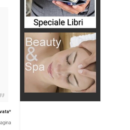
vata*
pagina