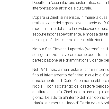
Dubuffet all’assimilazione sistematica da par
interpretazione artistica e culturale.
L’opera di Zinelli si inserisce, in maniera qua
realizzazione delle grandi avanguardie del XX
modernista, e dall’altro l’individuazione di un
seppure inconsapevolmente, è mossa da un m
delle rigidità del sistema e delle istituzioni.
Nato a San Giovanni Lupatoto (Verona) nel 1916
scaligera iniziò a lavorare come addetto al m
partecipazione alle drammatiche vicende dell
Nel 1941 iniziò a manifestare i primi sintomi 
fino all’internamento definitivo in quello di
di isolamento e di Carlo Zinelli non si ebbero
Noble – con il sostengo del direttore dell’osped
struttura sanitaria. Zinelli ne era uno dei più 
giorno. Le attività all’interno del manicomio v
Idania, la dimora sul lago di Garda dove Nobl