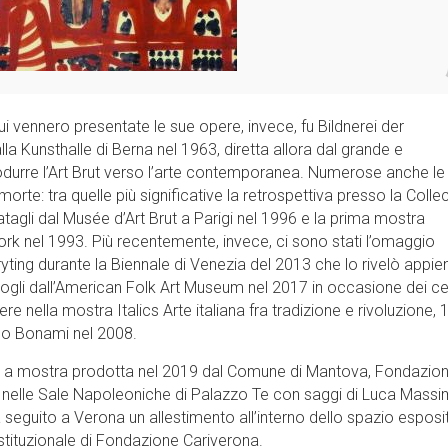
ui vennero presentate le sue opere, invece, fu Bildnerei der
la Kunsthalle di Berna nel 1963, diretta allora dal grande e
rodurre l’Art Brut verso l’arte contemporanea. Numerose anche le
rte: tra quelle più significative la retrospettiva presso la Colle
atagli dal Musée d’Art Brut a Parigi nel 1996 e la prima mostra
York nel 1993. Più recentemente, invece, ci sono stati l’omaggio
yting durante la Biennale di Venezia del 2013 che lo rivelò appie
gli dall’American Folk Art Museum nel 2017 in occasione dei c
ere nella mostra Italics Arte italiana fra tradizione e rivoluzione,
co Bonami nel 2008.
ti a mostra prodotta nel 2019 dal Comune di Mantova, Fondazio
 nelle Sale Napoleoniche di Palazzo Te con saggi di Luca Mass
seguito a Verona un allestimento all’interno dello spazio esposi
e istituzionale di Fondazione Cariverona.