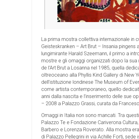
La prima mostra collettiva internazionale in c
Geisteskranken – Art Brut – Insania pingens al
lungimirante Harald Szeemann, il primo a int
mostre e gli omaggi organizzati dopo la sua mo
de l’Art Brut a Losanna nel 1985, quella dedic
oltreoceano alla Phyllis Kind Gallery di New 
dell’istituzione londinese The Museum of Ever
come artista contemporaneo, quello dedicato
anni dalla nascita e l’inserimento delle sue op
– 2008 a Palazzo Grassi, curata da Frances
Omaggi in Italia non sono mancati. Tra ques
Palazzo Te e Fondazione Cariverona Cultura,
Barbero e Lorenza Roverato. Alla mostra era 
di Palazzo Pellegrini in via Achille Forti, sed