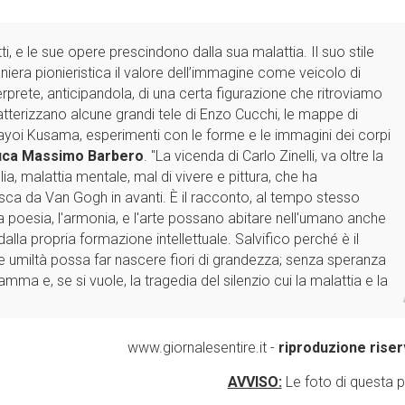
ffetti, e le sue opere prescindono dalla sua malattia. Il suo stile
niera pionieristica il valore dell’immagine come veicolo di
nterprete, anticipandola, di una certa figurazione che ritroviamo
aratterizzano alcune grandi tele di Enzo Cucchi, le mappe di
ayoi Kusama, esperimenti con le forme e le immagini dei corpi
uca Massimo Barbero
. "La vicenda di Carlo Zinelli, va oltre la
llia, malattia mentale, mal di vivere e pittura, che ha
sca da Van Gogh in avanti. È il racconto, al tempo stesso
a poesia, l'armonia, e l'arte possano abitare nell'umano anche
lla propria formazione intellettuale. Salvifico perché è il
 umiltà possa far nascere fiori di grandezza; senza speranza
amma e, se si vuole, la tragedia del silenzio cui la malattia e la
www.giornalesentire.it -
riproduzione riser
AVVISO:
Le foto di questa 