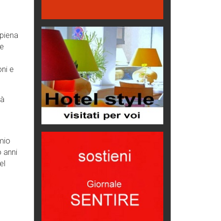
Proteggersi, sempre
Hotels, B&B e Ristoranti... 10 &
 piena
lode
ne
Le nostre recensioni
Bolzano: L'Eisenhut Boutique
ni e
Hotel
Oasi di piacere
tà
Teodorico, sovrano illuminato
1500 anni dalla morte
Seconde case cambiano le scelte
omio
degli italiani
o anni
Trend
el
Trentodoc Festival, bollicine di
montagna
eventi
Grecia, le donne di Olympos
Viaggi