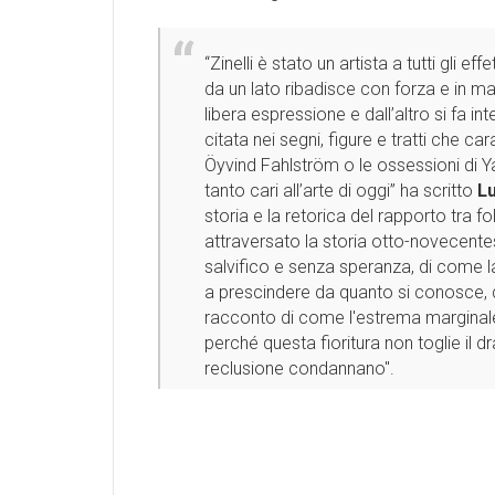
“Zinelli è stato un artista a tutti gli e
da un lato ribadisce con forza e in ma
libera espressione e dall’altro si fa i
citata nei segni, figure e tratti che c
Öyvind Fahlström o le ossessioni di Y
tanto cari all’arte di oggi” ha scritto
L
storia e la retorica del rapporto tra fo
attraversato la storia otto-novecente
salvifico e senza speranza, di come l
a prescindere da quanto si conosce, da
racconto di come l'estrema marginale
perché questa fioritura non toglie il dr
reclusione condannano''.