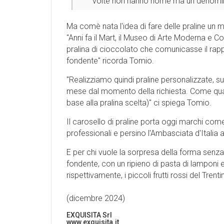
volte non hanno nome ma un denomina
Ma comè nata l'idea di fare delle praline un
''Anni fa il Mart, il Museo di Arte Moderna e
pralina di cioccolato che comunicasse il rappo
fondente'' ricorda Tomio.
''Realizziamo quindi praline personalizzate, s
mese dal momento della richiesta. Come quan
base alla pralina scelta)'' ci spiega Tomio.
Il carosello di praline porta oggi marchi com
professionali e persino l'Ambasciata d'Italia 
E per chi vuole la sorpresa della forma senza 
fondente, con un ripieno di pasta di lamponi 
rispettivamente, i piccoli frutti rossi del Tren
(dicembre 2024)
EXQUISITA Srl
www.exquisita.it