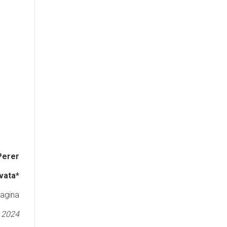
Perer
vata*
pagina
 2024