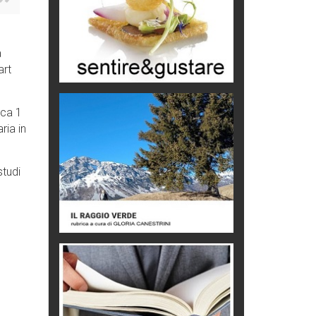
Macchine di guerra
Editoriale
a
art
Turismo in Miniera
Puglia - Tra storia e recupero
rca 1
Castione, sotto il segno del
ria in
castagno
Eventi
studi