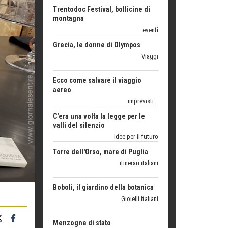
Grecia, le donne di Olympos
Viaggi
Ecco come salvare il viaggio
aereo
imprevisti...
C'era una volta la legge per le
valli del silenzio
Idee per il futuro
Torre dell'Orso, mare di Puglia
itinerari italiani
Boboli, il giardino della botanica
Gioielli italiani
Menzogne di stato
Le dichiarazioni di Maurizio Federico
Chi è, e come difendersi dallo
scammer