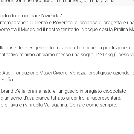
tore comune racchiuso in un numero, o in una pralina.
 modo di comunicare l'azienda?
 Contemporanea di Trento e Rovereto, ci propose di progettare un
rto tra il Museo ed il nostro territorio. Nacque così la Pralina M
ulla base delle esigenze di un'azienda.Tempi per la produzione: ci
titativo minimo abbiamo messo una soglia: 12-14kg (il peso va
e Audi, Fondazione Musei Civici di Venezia, prestigiose aziende, 
a Sofia.
brand c'è la 'pralina nature': un guscio in pregiato cioccolato
ed un acino d’uva bianca tuffato al centro, a rappresentare,
tino e l’uva e i vini della Vallagarina. Geniale come sempre.