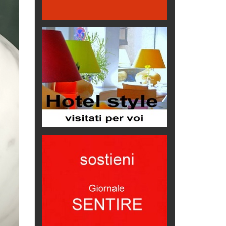
Hotels, B&B e Ristoranti... 10 &
lode
Le nostre recensioni
Bolzano: L'Eisenhut Boutique
Hotel
Oasi di piacere
Teodorico, sovrano illuminato
1500 anni dalla morte
Seconde case cambiano le scelte
degli italiani
Trend
Trentodoc Festival, bollicine di
montagna
eventi
Grecia, le donne di Olympos
Viaggi
Ecco come salvare il viaggio