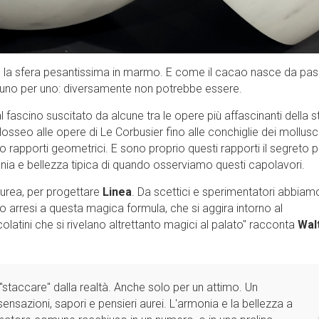
 e la sfera pesantissima in marmo. E come il cacao nasce da pa
o uno per uno: diversamente non potrebbe essere.
 fascino suscitato da alcune tra le opere più affascinanti della st
losseo alle opere di Le Corbusier fino alle conchiglie dei mollusc
 rapporti geometrici. E sono proprio questi rapporti il segreto p
onia e bellezza tipica di quando osserviamo questi capolavori.
aurea, per progettare
Linea
. Da scettici e sperimentatori abbiam
o arresi a questa magica formula, che si aggira intorno al
olatini che si rivelano altrettanto magici al palato'' racconta
Wal
 "staccare" dalla realtà. Anche solo per un attimo. Un
ensazioni, sapori e pensieri aurei. L'armonia e la bellezza a