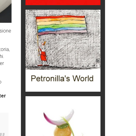
aereo
imprevisti...
C'era una volta la legge per le
valli del silenzio
ssione
Idee per il futuro
Torre dell'Orso, mare di Puglia
itinerari italiani
oria,
hi.
Boboli, il giardino della botanica
er
Gioielli italiani
o
Menzogne di stato
Le dichiarazioni di Maurizio Federico
ter
Chi è, e come difendersi dallo
scammer
di Mirta B. Bono
Mio nonno, salvato dai russi
Storie...di storia