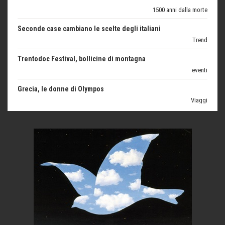
Seconde case cambiano le scelte degli italiani
Trend
Trentodoc Festival, bollicine di montagna
eventi
Grecia, le donne di Olympos
Viaggi
Ecco come salvare il viaggio aereo
imprevisti...
C'era una volta la legge per le valli del silenzio
Idee per il futuro
Torre dell'Orso, mare di Puglia
itinerari italiani
Boboli, il giardino della botanica
Gioielli italiani
Menzogne di stato