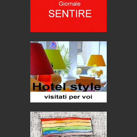
Hotels, B&B e Ristoranti... 10 & lode
Le nostre recensioni
Bolzano: L'Eisenhut Boutique Hotel
Oasi di piacere
Teodorico, sovrano illuminato
1500 anni dalla morte
Seconde case cambiano le scelte degli italiani
Trend
Trentodoc Festival, bollicine di montagna
eventi
Grecia, le donne di Olympos
Viaggi
Ecco come salvare il viaggio aereo
imprevisti...
C'era una volta la legge per le valli del silenzio