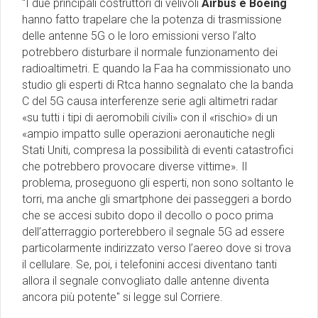
"I due principali costruttori di velivoli
Airbus e Boeing
hanno fatto trapelare che la potenza di trasmissione
delle antenne 5G o le loro emissioni verso l’alto
potrebbero disturbare il normale funzionamento dei
radioaltimetri. E quando la Faa ha commissionato uno
studio gli esperti di Rtca hanno segnalato che la banda
C del 5G causa interferenze serie agli altimetri radar
«su tutti i tipi di aeromobili civili» con il «rischio» di un
«ampio impatto sulle operazioni aeronautiche negli
Stati Uniti, compresa la possibilità di eventi catastrofici
che potrebbero provocare diverse vittime». Il
problema, proseguono gli esperti, non sono soltanto le
torri, ma anche gli smartphone dei passeggeri a bordo
che se accesi subito dopo il decollo o poco prima
dell’atterraggio porterebbero il segnale 5G ad essere
particolarmente indirizzato verso l’aereo dove si trova
il cellulare. Se, poi, i telefonini accesi diventano tanti
allora il segnale convogliato dalle antenne diventa
ancora più potente" si legge sul Corriere.