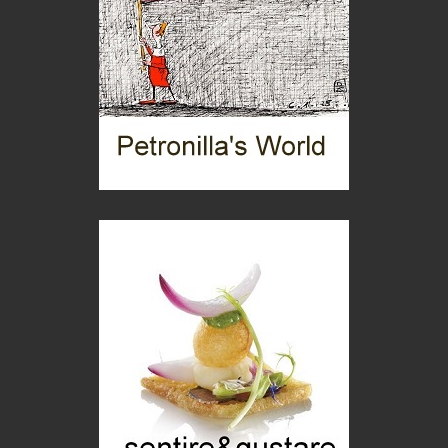
Idee per il futuro
Torre dell'Orso, mare di Puglia
itinerari italiani
Boboli, il giardino della botanica
Gioielli italiani
Menzogne di stato
Le dichiarazioni di Maurizio Federico
Chi è, e come difendersi dallo scammer
di Mirta B. Bono
Mio nonno, salvato dai russi
Storie...di storia
Macchine di guerra
Editoriale
Turismo in Miniera
Puglia - Tra storia e recupero