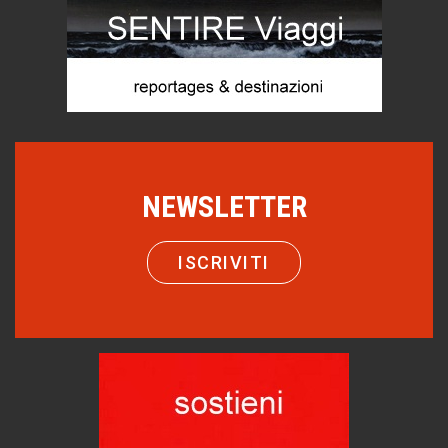
Le dichiarazioni di Maurizio Federico
Chi è, e come difendersi dallo scammer
di Mirta B. Bono
Mio nonno, salvato dai russi
Storie...di storia
Macchine di guerra
NEWSLETTER
Editoriale
Turismo in Miniera
Puglia - Tra storia e recupero
ISCRIVITI
Castione, sotto il segno del castagno
Eventi
Emilio Isgrò, il cancellatore
ARTE militante
Come difendere la pelle dal sole
Proteggersi, sempre