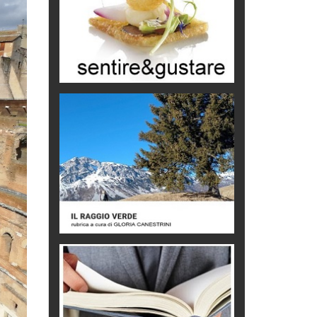
scammer
di Mirta B. Bono
Mio nonno, salvato dai russi
Storie...di storia
Macchine di guerra
Editoriale
Turismo in Miniera
Puglia - Tra storia e recupero
Castione, sotto il segno del
castagno
Eventi