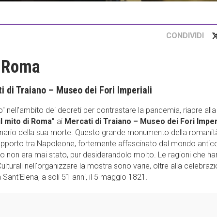
CONDIVIDI
i Roma
i di Traiano – Museo dei Fori Imperiali
o" nell'ambito dei decreti per contrastare la pandemia, riapre alla
l mito di Roma"
ai
Mercati di Traiano – Museo dei Fori Imper
tenario della sua morte. Questo grande monumento della romanità
l rapporto tra Napoleone, fortemente affascinato dal mondo antico
rso non era mai stato, pur desiderandolo molto. Le ragioni che h
ulturali nell'organizzare la mostra sono varie, oltre alla celebraz
ant'Elena, a soli 51 anni, il 5 maggio 1821.