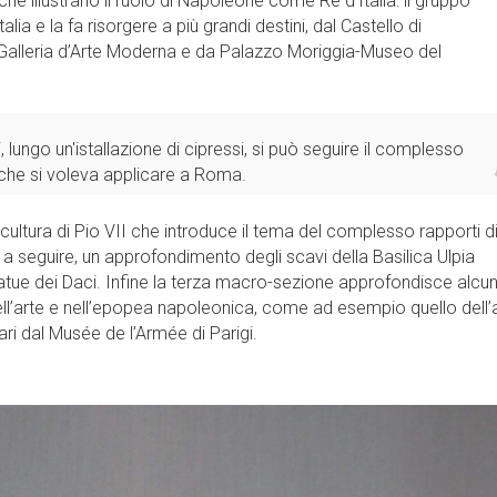
 che illustrano il ruolo di Napoleone come Re d’Italia: il gruppo
alia e la fa risorgere a più grandi destini, dal Castello di
la Galleria d’Arte Moderna e da Palazzo Moriggia-Museo del
 lungo un'istallazione di cipressi, si può seguire il complesso
e si voleva applicare a Roma.
cultura di Pio VII che introduce il tema del complesso rapporti d
 a seguire, un approfondimento degli scavi della Basilica Ulpia
statue dei Daci. Infine la terza macro-sezione approfondisce alcun
i nell’arte e nell’epopea napoleonica, come ad esempio quello dell’
ri dal Musée de l’Armée di Parigi.