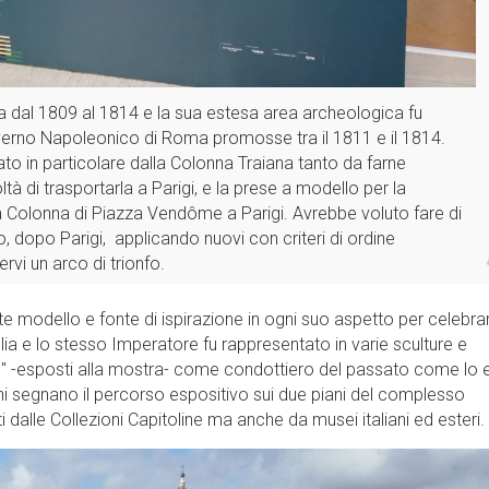
a dal 1809 al 1814 e la sua estesa area archeologica fu
verno Napoleonico di Roma promosse tra il 1811 e il 1814.
 in particolare dalla Colonna Traiana tanto da farne
ltà di trasportarla a Parigi, e la prese a modello per la
lla Colonna di Piazza Vendôme a Parigi. Avrebbe voluto fare di
 dopo Parigi, applicando nuovi con criteri di ordine
rvi un arco di trionfo.
 modello e fonte di ispirazione in ogni suo aspetto per celebrar
ia e lo stesso Imperatore fu rappresentato in varie sculture e
re" -esposti alla mostra- come condottiero del passato come lo 
ni segnano il percorso espositivo sui due piani del complesso
 dalle Collezioni Capitoline ma anche da musei italiani ed esteri.