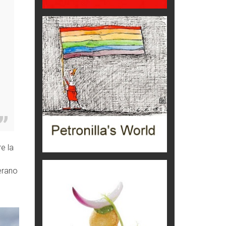
Grecia, le donne di Olympos
Viaggi
Ecco come salvare il viaggio
aereo
imprevisti...
C'era una volta la legge per le
valli del silenzio
Idee per il futuro
Torre dell'Orso, mare di Puglia
itinerari italiani
e la
Boboli, il giardino della botanica
Gioielli italiani
erano
Menzogne di stato
Le dichiarazioni di Maurizio Federico
Chi è, e come difendersi dallo