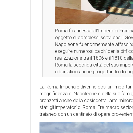
Roma fu annessa all’Impero di Franci
oggetto di complessi scavi che il Go
Napoleone fu enormemente affascinato
eseguire numerosi calchi per la diffico
realizzazione tra il 1806 e il 1810 de
Roma la seconda città del suo impero,
urbanistico anche progettando di erige
La Roma Imperiale divenne così un importante
magnificenza di Napoleone e della sua famigl
bronzetti anche della cosiddetta "arte mino
stati gli imperatori di Roma. Tre macro sezio
traianeo con un centinaio di opere provenienti