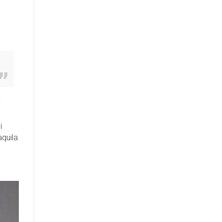
i
i
aquila