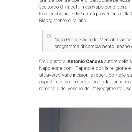
Si inizia con tre opere di particolare bellezza
scultoreo di Pacetti in cui Napoleone ispira l’It
Fontainebleau, e due ritratti provenienti dal
Risorgimento di Milano.
Nella Grande Aula dei Mercati Traianei,
programma di cambiamento urbano ch
C'è il busto di
Antonio Canova
autore della s
Napoleone con il Papato e con la religione e,
attraverso varie incisioni e reperti come le 
aspetti relativi alla ripresa di modelli antich
romana e del vessillo del 7° Reggimento Ussa