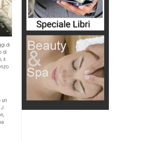
gi di
o di
 il
enzo
e un
.J.
n,
ma