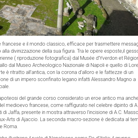
re francese e il mondo classico, efficace per trasmettere messag
alla divinizzazione della sua figura. Tra le opere esposte,il gess
rienne ( riproduzione fotografica) dal Musée d’Yverdon et Région,
llo dal Museo Archeologico Nazionale di Napoli e quello di Lor
 è ritratto all’antica, con la corona d’alloro e le fattezze di un
ione di un impero sconfinato legano infatti Alessandro Magno a
bale.
’apoteosi del grande corso considerato un eroe antico ma anch
 del medioevo francese, come raffigurato nel celebre dipinto di A
i di Jaffa, presente in mostra attraverso l’incisione di A.C. Masso
ux-Arts di Ajaccio. La seconda macro-sezione è dedicata al te
a e Roma.