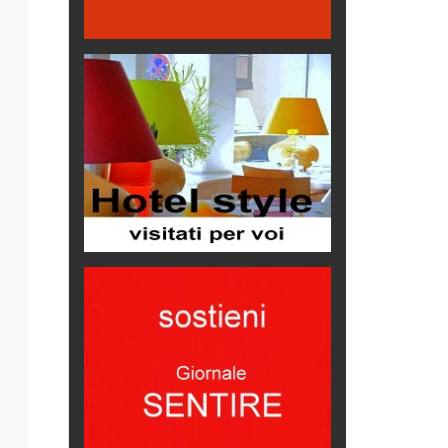
Come difendere la pelle dal sole
Proteggersi, sempre
Hotels, B&B e Ristoranti... 10 &
lode
Le nostre recensioni
Bolzano: L'Eisenhut Boutique
Hotel
Oasi di piacere
Teodorico, sovrano illuminato
1500 anni dalla morte
Seconde case cambiano le scelte
degli italiani
Trend
Trentodoc Festival, bollicine di
montagna
eventi