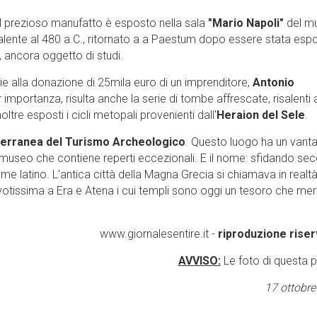
 il prezioso manufatto è esposto nella sala
"Mario Napoli"
del m
alente al 480 a.C., ritornato a a Paestum dopo essere stata esp
 ancora oggetto di studi.
ie alla donazione di 25mila euro di un imprenditore,
Antonio
 importanza, risulta anche la serie di tombe affrescate, risalenti 
tre esposti i cicli metopali provenienti dall'
Heraion del Sele
.
erranea del Turismo Archeologico
. Questo luogo ha un vant
l museo che contiene reperti eccezionali. E il nome: sfidando seco
e latino. L'antica città della Magna Grecia si chiamava in realt
otissima a Era e Atena i cui templi sono oggi un tesoro che meri
www.giornalesentire.it -
riproduzione riser
AVVISO:
Le foto di questa 
17 ottobr