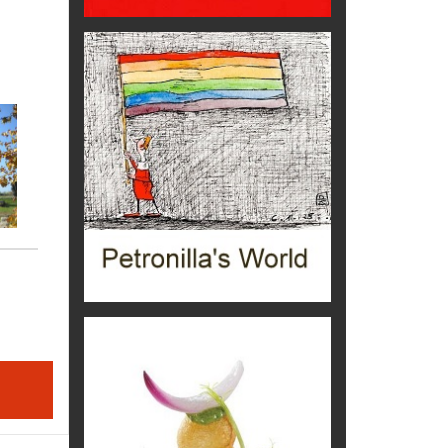
Trentodoc Festival, bollicine di
montagna
eventi
Grecia, le donne di Olympos
Viaggi
Ecco come salvare il viaggio
aereo
imprevisti...
C'era una volta la legge per le
valli del silenzio
Idee per il futuro
Torre dell'Orso, mare di Puglia
itinerari italiani
Boboli, il giardino della botanica
Gioielli italiani
Menzogne di stato