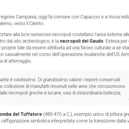
 regione Campania, oggi fa comune con Capaccio e si trova nell
alerno, verso il Cilento.
are alla luce numerose necropoli costellano l'area esterna all
tro dal sito archeologico, è la
necropoli del Gaudo
. Estesa per 
 proprie tale da essere attribuita ad una facies culturale a sé sta
utto casualmente nel corso dell'operazione Avalanche dell'US Arm
ta di atterraggio.
nte è vastissimo. Di grandissimo valore i reperti conservati
 collezione di manufatti rinvenuti nelle aree che circoscrivono
alle necropoli greche e lucane, vasi di straordinaria bellezza,
omba del Tuffatore
(480-470 a.C.), esempio unico di pittura g
raffigurazione simbolica interpretata come la transizione dalla v