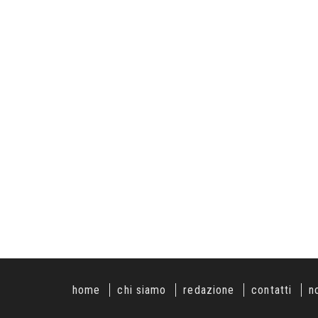
home
chi siamo
redazione
contatti
n