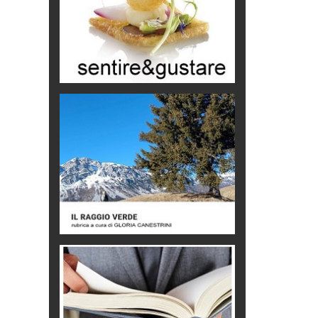
Le dichiarazioni di Maurizio Federico
Chi è, e come difendersi dallo
scammer
di Mirta B. Bono
Mio nonno, salvato dai russi
Storie...di storia
Macchine di guerra
Editoriale
Turismo in Miniera
Puglia - Tra storia e recupero
Castione, sotto il segno del
castagno
Eventi