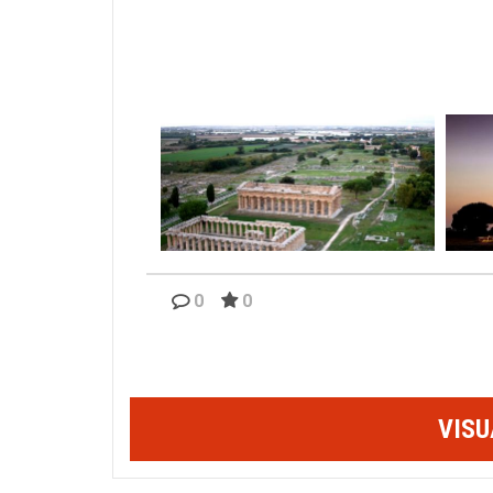
0
0
I templi di Era e Poseidone dall'alto
VISU