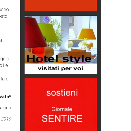
Eventi
useo
Emilio Isgrò, il cancellatore
osto
ARTE militante
Come difendere la pelle dal sole
Proteggersi, sempre
al
Hotels, B&B e Ristoranti... 10 &
lode
aggio
Le nostre recensioni
li e
à
Bolzano: L'Eisenhut Boutique
Hotel
ta di
Oasi di piacere
Teodorico, sovrano illuminato
vata*
1500 anni dalla morte
pagina
Seconde case cambiano le scelte
e 2019
degli italiani
Trend