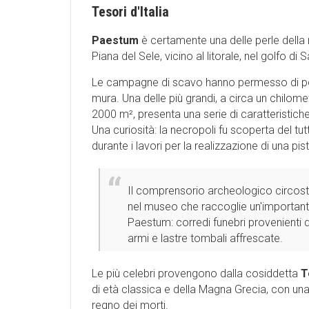
Tesori d'Italia
Paestum
è certamente una delle perle della
Piana del Sele, vicino al litorale, nel golfo di S
Le campagne di scavo hanno permesso di port
mura. Una delle più grandi, a circa un chilome
2000 m², presenta una serie di caratteristiche
Una curiosità: la necropoli fu scoperta del t
durante i lavori per la realizzazione di una pis
Il comprensorio archeologico circosta
nel museo che raccoglie un'importante
Paestum: corredi funebri provenienti d
armi e lastre tombali affrescate.
Le più celebri provengono dalla cosiddetta
T
di età classica e della Magna Grecia, con una 
regno dei morti.