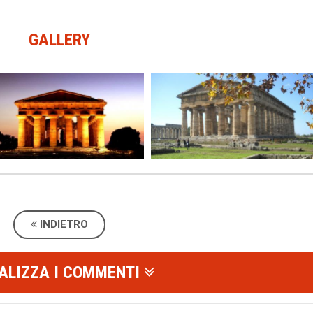
GALLERY
Il Tempio di Nettuno
La Casa dei Sacerdoti
INDIETRO
ALIZZA I COMMENTI