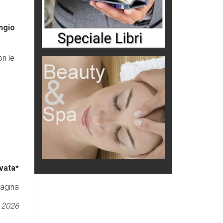
ngio
on le
vata*
pagina
 2026