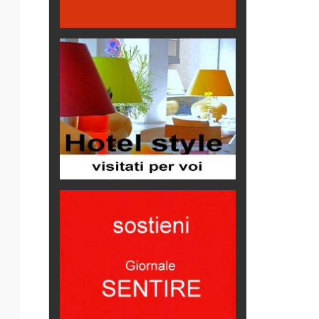
ARTE militante
Come difendere la pelle dal sole
Proteggersi, sempre
Hotels, B&B e Ristoranti... 10 &
lode
Le nostre recensioni
Bolzano: L'Eisenhut Boutique
Hotel
Oasi di piacere
Teodorico, sovrano illuminato
1500 anni dalla morte
Seconde case cambiano le scelte
degli italiani
Trend
Trentodoc Festival, bollicine di
montagna