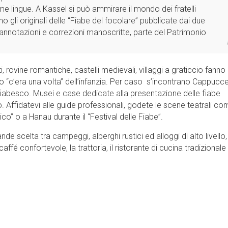
e lingue. A Kassel si può ammirare il mondo dei fratelli
 gli originali delle “Fiabe del focolare” pubblicate dai due
oro annotazioni e correzioni manoscritte, parte del Patrimonio
, rovine romantiche, castelli medievali, villaggi a graticcio fanno
 “c’era una volta” dell’infanzia. Per caso s’incontrano Cappucc
o fiabesco. Musei e case dedicate alla presentazione delle fiabe
. Affidatevi alle guide professionali, godete le scene teatrali c
co” o a Hanau durante il “Festival delle Fiabe”.
e scelta tra campeggi, alberghi rustici ed alloggi di alto livello,
affé confortevole, la trattoria, il ristorante di cucina tradizionale