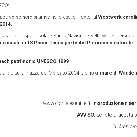
ESCO:
be verso nord si arriva nei pressi di Höxter al
Westwerk caroli
2014.
 si estende il spettacolare Parco Nazionale Kellerwald-Edersee c
nazionale in 18 Paesi- fanno parte del Patrimonio naturale
enach patrimonio UNESCO 1999
.
olando sulla Piazza del Mercato 2004, vicino al
mare di Wadden
www.giornalesentire.it -
riproduzione riser
AVVISO:
Le foto di questa 
26 febbraio