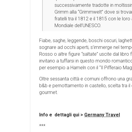
successivamente tradotte in moltissim
Grimm alla “Grimmwelt” dove si trovano
fratelli tra il 1812 e il 1815 con le l
Mondiale dell’UNESCO.
Fiabe, saghe, leggende, boschi oscuri, laghetti
sognare ad occhi aperti, s’immerge nel tempo
Rosso o altre figure “saltate” uscite dal libr
invitano a tuffarsi in questo mondo romantico
per esempio a Hameln con il “Il Pifferaio Magi
Oltre sessanta città e comuni offrono una grand
b&b e pernottamento in castello, scelta tra il c
gourmet.
Info e dettagli qui >
Germany Travel
***