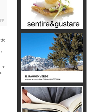
Chi è, e come difendersi dallo
scammer
di Mirta B. Bono
Mio nonno, salvato dai russi
Storie...di storia
Macchine di guerra
etto
Editoriale
ome
Turismo in Miniera
Puglia - Tra storia e recupero
 tra
 o
Castione, sotto il segno del
castagno
Eventi