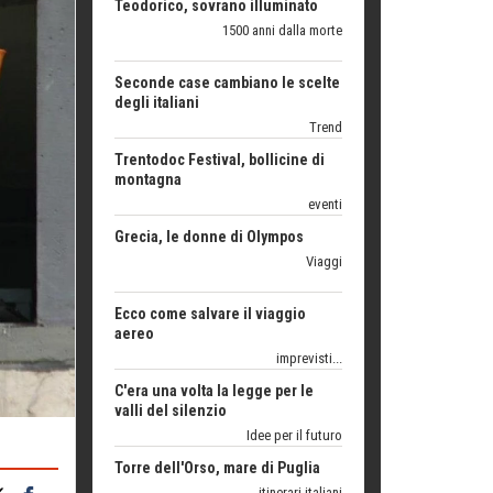
degli italiani
Trend
Trentodoc Festival, bollicine di
montagna
eventi
Grecia, le donne di Olympos
Viaggi
Ecco come salvare il viaggio
aereo
imprevisti...
C'era una volta la legge per le
valli del silenzio
Idee per il futuro
Torre dell'Orso, mare di Puglia
itinerari italiani
Boboli, il giardino della botanica
Gioielli italiani