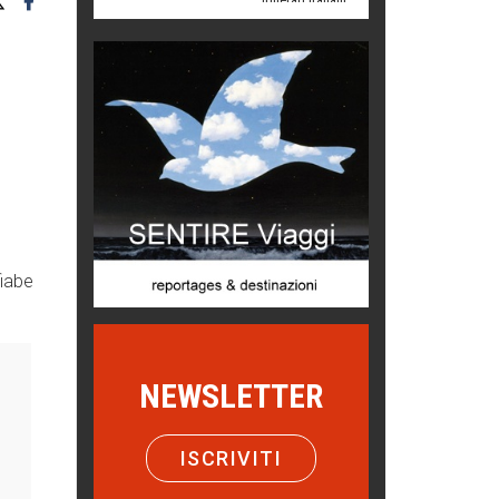
Menzogne di stato
Le dichiarazioni di Maurizio Federico
Chi è, e come difendersi dallo
scammer
di Mirta B. Bono
Mio nonno, salvato dai russi
Storie...di storia
Macchine di guerra
fiabe
Editoriale
Turismo in Miniera
Puglia - Tra storia e recupero
NEWSLETTER
Castione, sotto il segno del
castagno
ISCRIVITI
Eventi
Emilio Isgrò, il cancellatore