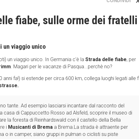
CONDIVIDI
le fiabe, sulle orme dei fratelli
li un viaggio unico
poti) un viaggio unico. In Germania c'è la
Strada delle fiabe
, per
Grimm
. Magari per le vacanze di Pasqua...perchè no?
anni fa!) si estende per circa 600 km, collega luoghi legati alle 
trasse.
no tante. Ad esempio lasciarsi incantare dal racconto del
 la casa di Cappuccetto Rosso ad Alsfeld, scoprire il museo di
are la foresta di Reinhardswald con il castello della Bella
re i
Musicanti di Brema
a Brema.La strada è attraente per
hina o in camper, siano gruppi in pulman o ciclisti su piste