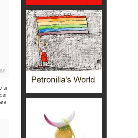
eventi
Grecia, le donne di Olympos
Viaggi
Ecco come salvare il viaggio
aereo
imprevisti...
C'era una volta la legge per le
valli del silenzio
Idee per il futuro
Torre dell'Orso, mare di Puglia
itinerari italiani
o ai
 dei
Boboli, il giardino della botanica
are
Gioielli italiani
Menzogne di stato
Le dichiarazioni di Maurizio Federico