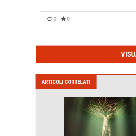
0
0
VISU
ARTICOLI CORRELATI