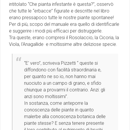
intitolato “Che pianta infestante è questa?”, osservò
che tutte le “erbacce” figurate e descritte nel libro
erano pressapoco tutte le nostre piante spontanee!
Per di più, scopo del manuale era quello di identificarle
e suggerire i modi più efficaci per distruggerle.
Tra queste, erano compresi il Rosolaccio, la Cicoria, la
Viola, l'Anagallide e moltissime altre deliziose specie.
“E' vero”, scriveva Pizzetti “ queste si
diffondono con facilità straordinaria e,
per quanto ne so io, non hanno mai
nuociuto a un campo di grano, e sfido
chiunque a provarmi il contrario. Anzi: gli
anzi sono moltissimi”.
In sostanza, come anteporre la
conoscenza delle piante in quanto
malerbe alla conoscenza botanica delle
piante stesse? E senza tenere presente
il loro contributo al nutrimento di bruchi,