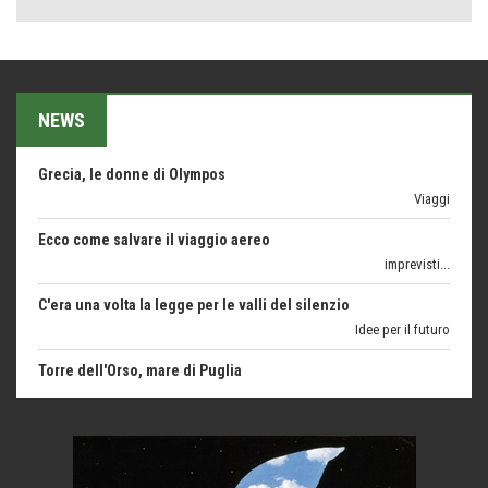
Seconde case cambiano le scelte degli italiani
Trend
Trentodoc Festival, bollicine di montagna
eventi
NEWS
Grecia, le donne di Olympos
Viaggi
Ecco come salvare il viaggio aereo
imprevisti...
C'era una volta la legge per le valli del silenzio
Idee per il futuro
Torre dell'Orso, mare di Puglia
itinerari italiani
Boboli, il giardino della botanica
Gioielli italiani
Menzogne di stato
Le dichiarazioni di Maurizio Federico