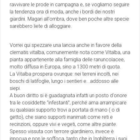
ravvivare le prode in campagna e, se vogliamo seguire
la tendenza ora di moda, anche i bordi dei nostri
giardini. Magari all'ombra, dove ben poche altre specie
sarebbero liete di alloggiare.
Vorrei qui spezzare una lancia anche in favore della
clematis vitalba, comunemente nota come Vitalba, una
pianta appartenente alla famiglia delle ranuncolacee,
molto diffusa in Europa, sino a 1300 metri di quota.
La Vitalba prospera ovunque: nei terreni incolti, nei
boschi di latifoglie, lungo i sentieri e...addosso alle
siepi.
A buon diritto si è guadagnata infatti un posto d'onore
tra le cosiddette “infestanti”, perché ama arrampicare
su qualsiasi supporto trovi a portata di mano ( o di
getto), che siano supporti inanimati come reti e
recinzioni, oppure vivi e vegeti, come altre piante.
Spesso vissuta con terrore giardiniero, invece è
innocua e non le soffoca, tanto che in Inghilterra i suoi