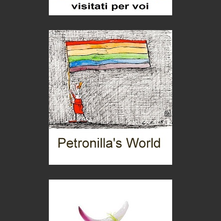
Torre dell'Orso, mare di Puglia
itinerari italiani
Boboli, il giardino della botanica
Gioielli italiani
Menzogne di stato
Le dichiarazioni di Maurizio Federico
Chi è, e come difendersi dallo scammer
di Mirta B. Bono
Mio nonno, salvato dai russi
Storie...di storia
Macchine di guerra
Editoriale
Turismo in Miniera
Puglia - Tra storia e recupero