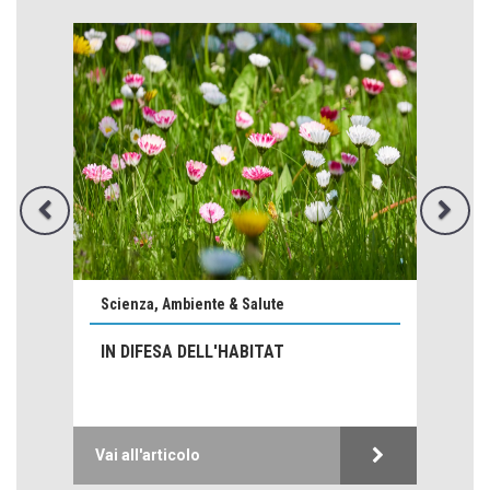
Emilio Isgrò, il cancellatore
ARTE militante
Come difendere la pelle dal sole
Proteggersi, sempre
Hotels, B&B e Ristoranti... 10 & lode
Scienza, Ambiente & Salute
Le nostre recensioni
IN DIFESA DELL'HABITAT
Bolzano: L'Eisenhut Boutique Hotel
Oasi di piacere
Teodorico, sovrano illuminato
1500 anni dalla morte
Vai all'articolo