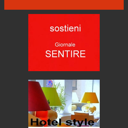
Hotels, B&B e Ristoranti... 10 & lode
Le nostre recensioni
Bolzano: L'Eisenhut Boutique Hotel
Oasi di piacere
Teodorico, sovrano illuminato
1500 anni dalla morte
Seconde case cambiano le scelte degli italiani
Trend
Trentodoc Festival, bollicine di montagna
eventi
Grecia, le donne di Olympos
Viaggi
Ecco come salvare il viaggio aereo
imprevisti...
C'era una volta la legge per le valli del silenzio
Idee per il futuro