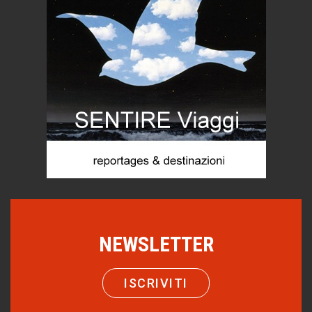
Chi è, e come difendersi dallo scammer
di Mirta B. Bono
Mio nonno, salvato dai russi
Storie...di storia
Macchine di guerra
Editoriale
Turismo in Miniera
Puglia - Tra storia e recupero
Castione, sotto il segno del castagno
Eventi
Emilio Isgrò, il cancellatore
NEWSLETTER
ARTE militante
Come difendere la pelle dal sole
ISCRIVITI
Proteggersi, sempre