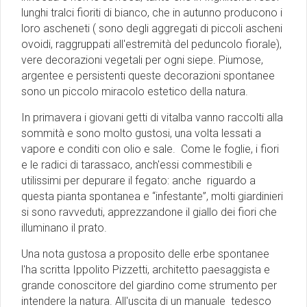
lunghi tralci fioriti di bianco, che in autunno producono i
loro ascheneti ( sono degli aggregati di piccoli ascheni
ovoidi, raggruppati all'estremità del peduncolo fiorale),
vere decorazioni vegetali per ogni siepe. Piumose,
argentee e persistenti queste decorazioni spontanee
sono un piccolo miracolo estetico della natura.
In primavera i giovani getti di vitalba vanno raccolti alla
sommità e sono molto gustosi, una volta lessati a
vapore e conditi con olio e sale. Come le foglie, i fiori
e le radici di tarassaco, anch'essi commestibili e
utilissimi per depurare il fegato: anche riguardo a
questa pianta spontanea e “infestante”, molti giardinieri
si sono ravveduti, apprezzandone il giallo dei fiori che
illuminano il prato.
Una nota gustosa a proposito delle erbe spontanee
l'ha scritta Ippolito Pizzetti, architetto paesaggista e
grande conoscitore del giardino come strumento per
intendere la natura. All'uscita di un manuale tedesco