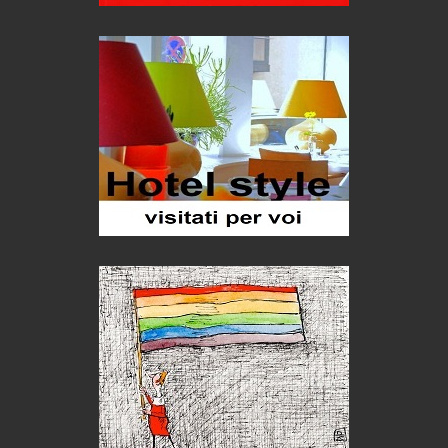
Seconde case cambiano le scelte degli italiani
Trend
Trentodoc Festival, bollicine di montagna
eventi
Grecia, le donne di Olympos
Viaggi
Ecco come salvare il viaggio aereo
imprevisti...
C'era una volta la legge per le valli del silenzio
Idee per il futuro
Torre dell'Orso, mare di Puglia
itinerari italiani
Boboli, il giardino della botanica
Gioielli italiani
Menzogne di stato