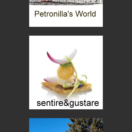
Le dichiarazioni di Maurizio Federico
Chi è, e come difendersi dallo scammer
di Mirta B. Bono
Mio nonno, salvato dai russi
Storie...di storia
Macchine di guerra
Editoriale
Turismo in Miniera
Puglia - Tra storia e recupero
Castione, sotto il segno del castagno
Eventi