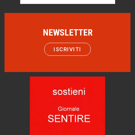
Editoriale
Turismo in Miniera
Puglia - Tra storia e recupero
NEWSLETTER
Castione, sotto il segno del castagno
Eventi
ISCRIVITI
Emilio Isgrò, il cancellatore
ARTE militante
Come difendere la pelle dal sole
Proteggersi, sempre
Hotels, B&B e Ristoranti... 10 & lode
Le nostre recensioni
Bolzano: L'Eisenhut Boutique Hotel
Oasi di piacere
Teodorico, sovrano illuminato
1500 anni dalla morte