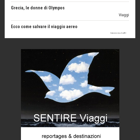
Ecco come salvare il viaggio aereo
imprevisti...
C'era una volta la legge per le valli del silenzio
Idee per il futuro
Torre dell'Orso, mare di Puglia
itinerari italiani
Boboli, il giardino della botanica
Gioielli italiani
Menzogne di stato
Le dichiarazioni di Maurizio Federico
Chi è, e come difendersi dallo scammer
di Mirta B. Bono
Mio nonno, salvato dai russi
Storie...di storia
Macchine di guerra