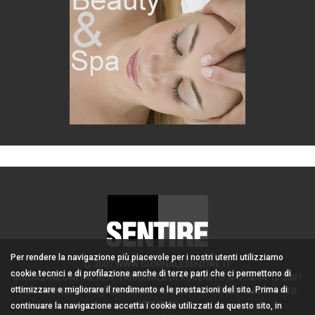
Per rendere la navigazione più piacevole per i nostri utenti utilizziamo
2007 WWW.GIORNALESENTIRE.IT
cookie tecnici e di profilazione anche di terze parti che ci permettono di
MAGAZINE ONLINE REG. TRIBUNALE DI ROVERETO N. 274/04.10.2007
ottimizzare e migliorare il rendimento e le prestazioni del sito. Prima di
ADMIN/DIRETTORE RESPONSABILE: CORONA PERER - ALL RIGHTS
RESERVED
continuare la navigazione accetta i cookie utilizzati da questo sito, in