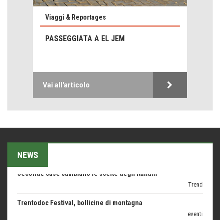
ARTE militante
Viaggi & Reportages
Come difendere la pelle dal sole
Proteggersi, sempre
PASSEGGIATA A EL JEM
Hotels, B&B e Ristoranti... 10 & lode
Le nostre recensioni
Bolzano: L'Eisenhut Boutique Hotel
Vai all'articolo
Oasi di piacere
Teodorico, sovrano illuminato
1500 anni dalla morte
Seconde case cambiano le scelte degli italiani
Trend
NEWS
Trentodoc Festival, bollicine di montagna
eventi
Grecia, le donne di Olympos
Viaggi