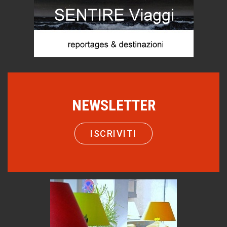
Chi è, e come difendersi dallo scammer
di Mirta B. Bono
Mio nonno, salvato dai russi
Storie...di storia
Macchine di guerra
Editoriale
NEWSLETTER
Turismo in Miniera
Puglia - Tra storia e recupero
ISCRIVITI
Castione, sotto il segno del castagno
Eventi
Emilio Isgrò, il cancellatore
ARTE militante
Come difendere la pelle dal sole
Proteggersi, sempre
Hotels, B&B e Ristoranti... 10 & lode