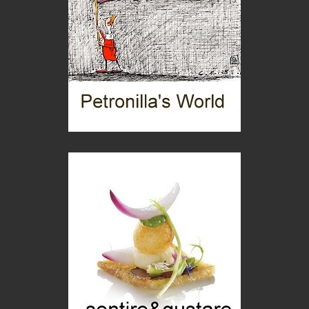
Torre dell'Orso, mare di Puglia
itinerari italiani
Boboli, il giardino della botanica
Gioielli italiani
Menzogne di stato
Le dichiarazioni di Maurizio Federico
Chi è, e come difendersi dallo scammer
di Mirta B. Bono
Mio nonno, salvato dai russi
Storie...di storia
Macchine di guerra
Editoriale
Turismo in Miniera
Puglia - Tra storia e recupero