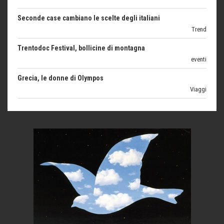
Trend
Trentodoc Festival, bollicine di montagna
eventi
Grecia, le donne di Olympos
Viaggi
Ecco come salvare il viaggio aereo
imprevisti...
C'era una volta la legge per le valli del silenzio
Idee per il futuro
Torre dell'Orso, mare di Puglia
itinerari italiani
Boboli, il giardino della botanica
Gioielli italiani
Menzogne di stato
Le dichiarazioni di Maurizio Federico