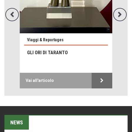
Viaggi & Reportages
Emilio Isgrò, il cancellatore
ARTE militante
GLI ORI DI TARANTO
Come difendere la pelle dal sole
Proteggersi, sempre
Hotels, B&B e Ristoranti... 10 & lode
Vai all'articolo
Le nostre recensioni
Bolzano: L'Eisenhut Boutique Hotel
Oasi di piacere
Teodorico, sovrano illuminato
1500 anni dalla morte
NEWS
Seconde case cambiano le scelte degli italiani