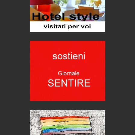
Le nostre recensioni
Bolzano: L'Eisenhut Boutique Hotel
Oasi di piacere
Teodorico, sovrano illuminato
1500 anni dalla morte
Seconde case cambiano le scelte degli italiani
Trend
Trentodoc Festival, bollicine di montagna
eventi
Grecia, le donne di Olympos
Viaggi
Ecco come salvare il viaggio aereo
imprevisti...
C'era una volta la legge per le valli del silenzio
Idee per il futuro