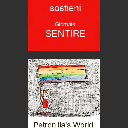
Grecia, le donne di Olympos
Viaggi
Ecco come salvare il viaggio aereo
imprevisti...
C'era una volta la legge per le valli del silenzio
Idee per il futuro
Torre dell'Orso, mare di Puglia
itinerari italiani
Boboli, il giardino della botanica
Gioielli italiani
Menzogne di stato
Le dichiarazioni di Maurizio Federico
Chi è, e come difendersi dallo scammer
di Mirta B. Bono
Mio nonno, salvato dai russi