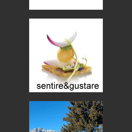
Storie...di storia
Macchine di guerra
Editoriale
Turismo in Miniera
Puglia - Tra storia e recupero
Castione, sotto il segno del castagno
Eventi