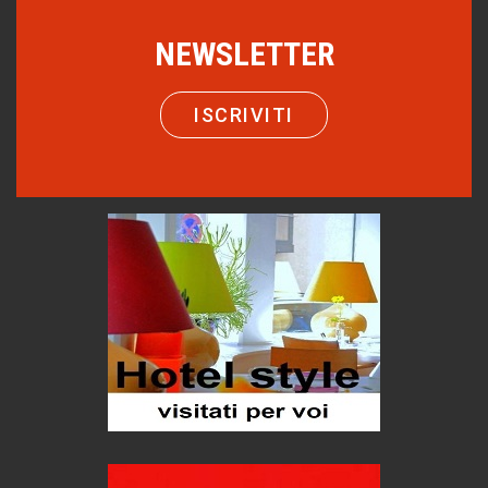
Eventi
NEWSLETTER
Emilio Isgrò, il cancellatore
ARTE militante
ISCRIVITI
Come difendere la pelle dal sole
Proteggersi, sempre
Hotels, B&B e Ristoranti... 10 & lode
Le nostre recensioni
Bolzano: L'Eisenhut Boutique Hotel
Oasi di piacere
Teodorico, sovrano illuminato
1500 anni dalla morte
Seconde case cambiano le scelte degli italiani
Trend
Trentodoc Festival, bollicine di montagna
eventi