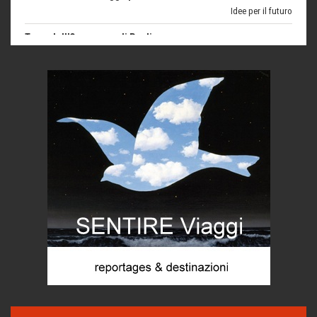
Torre dell'Orso, mare di Puglia
itinerari italiani
Boboli, il giardino della botanica
Gioielli italiani
Menzogne di stato
Le dichiarazioni di Maurizio Federico
Chi è, e come difendersi dallo scammer
di Mirta B. Bono
Mio nonno, salvato dai russi
Storie...di storia
Macchine di guerra
Editoriale
Turismo in Miniera
Puglia - Tra storia e recupero
Castione, sotto il segno del castagno