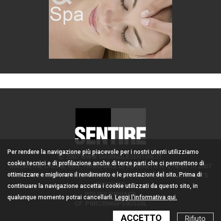
Per rendere la navigazione più piacevole per i nostri utenti utilizziamo
2007 WWW.GIORNALESENTIRE.IT
cookie tecnici e di profilazione anche di terze parti che ci permettono di
MAGAZINE ONLINE REG. TRIBUNALE DI ROVERETO N. 274/04.10.2007
ottimizzare e migliorare il rendimento e le prestazioni del sito. Prima di
ADMIN/DIRETTORE RESPONSABILE: CORONA PERER - ALL RIGHTS
RESERVED
continuare la navigazione accetta i cookie utilizzati da questo sito, in
POLICY PRIVACY
qualunque momento potrai cancellarli.
Leggi l'informativa qui.
CF: PRRCRN60P59D530L
ACCETTO
Rifiuto