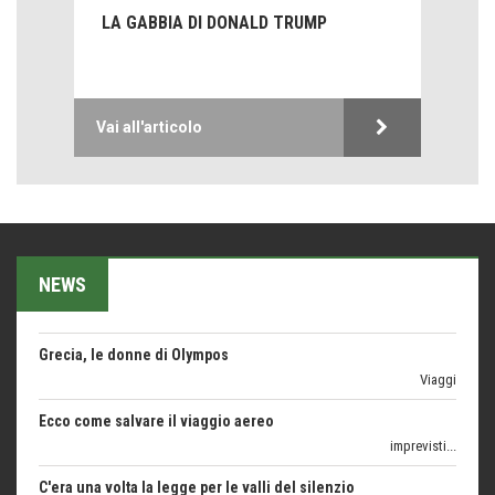
Le nostre recensioni
LA GABBIA DI DONALD TRUMP
Bolzano: L'Eisenhut Boutique Hotel
Oasi di piacere
Teodorico, sovrano illuminato
Vai all'articolo
1500 anni dalla morte
Seconde case cambiano le scelte degli italiani
Trend
Trentodoc Festival, bollicine di montagna
eventi
NEWS
Grecia, le donne di Olympos
Viaggi
Ecco come salvare il viaggio aereo
imprevisti...
C'era una volta la legge per le valli del silenzio
Idee per il futuro