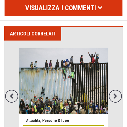
VISUALIZZA I COMMENTI
ARTICOLI CORRELATI
Emilio Isgrò, il cancellatore
ARTE militante
Come difendere la pelle dal sole
Proteggersi, sempre
Attualità, Persone & Idee
Hotels, B&B e Ristoranti... 10 & lode