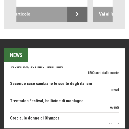
Come difendere la pelle dal sole
Proteggersi, sempre
Vai all'articolo
Hotels, B&B e Ristoranti... 10 & lode
Le nostre recensioni
Bolzano: L'Eisenhut Boutique Hotel
Oasi di piacere
NEWS
Teodorico, sovrano illuminato
1500 anni dalla morte
Seconde case cambiano le scelte degli italiani
Trend
Trentodoc Festival, bollicine di montagna
eventi
Grecia, le donne di Olympos
Viaggi
Ecco come salvare il viaggio aereo