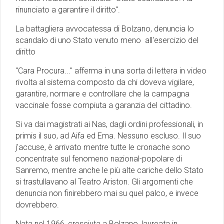
rinunciato a garantire il diritto''.
La battagliera avvocatessa di Bolzano, denuncia lo
scandalo di uno Stato venuto meno all'esercizio del
diritto
"Cara Procura..." afferma in una sorta di lettera in video
rivolta al sistema composto da chi doveva vigilare,
garantire, normare e controllare che la campagna
vaccinale fosse compiuta a garanzia del cittadino.
Si va dai magistrati ai Nas, dagli ordini professionali, in
primis il suo, ad Aifa ed Ema. Nessuno escluso. Il suo
j'accuse, è arrivato mentre tutte le cronache sono
concentrate sul fenomeno nazional-popolare di
Sanremo, mentre anche le più alte cariche dello Stato
si trastullavano al Teatro Ariston. Gli argomenti che
denuncia non finirebbero mai su quel palco, e invece
dovrebbero.
Nata nel 1966, cresciuta a Bolzano, laureata in