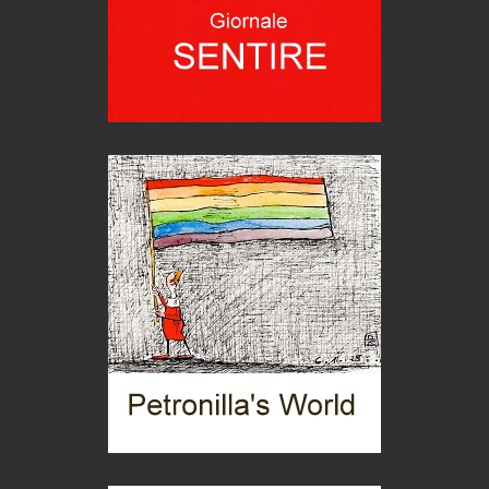
Trend
Trentodoc Festival, bollicine di montagna
eventi
Grecia, le donne di Olympos
Viaggi
Ecco come salvare il viaggio aereo
imprevisti...
C'era una volta la legge per le valli del silenzio
Idee per il futuro
Torre dell'Orso, mare di Puglia
itinerari italiani
Boboli, il giardino della botanica
Gioielli italiani
Menzogne di stato
Le dichiarazioni di Maurizio Federico