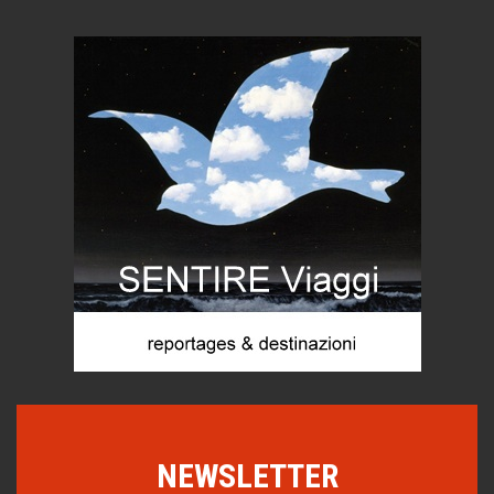
imprevisti...
C'era una volta la legge per le valli del silenzio
Idee per il futuro
Torre dell'Orso, mare di Puglia
itinerari italiani
Boboli, il giardino della botanica
Gioielli italiani
Menzogne di stato
Le dichiarazioni di Maurizio Federico
Chi è, e come difendersi dallo scammer
di Mirta B. Bono
Mio nonno, salvato dai russi
Storie...di storia
Macchine di guerra
NEWSLETTER
Editoriale