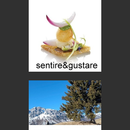
Chi è, e come difendersi dallo scammer
di Mirta B. Bono
Mio nonno, salvato dai russi
Storie...di storia
Macchine di guerra
Editoriale
Turismo in Miniera
Puglia - Tra storia e recupero
Castione, sotto il segno del castagno
Eventi