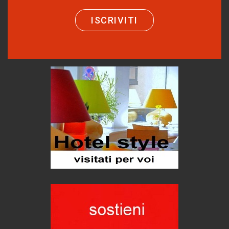
Turismo in Miniera
ISCRIVITI
Puglia - Tra storia e recupero
Castione, sotto il segno del castagno
Eventi
Emilio Isgrò, il cancellatore
ARTE militante
Come difendere la pelle dal sole
Proteggersi, sempre
Hotels, B&B e Ristoranti... 10 & lode
Le nostre recensioni
Bolzano: L'Eisenhut Boutique Hotel
Oasi di piacere
Teodorico, sovrano illuminato
1500 anni dalla morte
Seconde case cambiano le scelte degli italiani