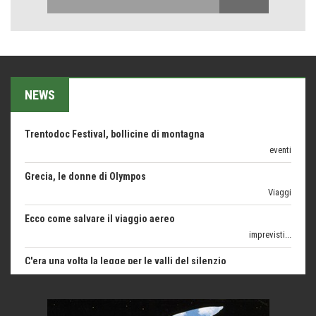
Teodorico, sovrano illuminato
1500 anni dalla morte
Seconde case cambiano le scelte degli italiani
Trend
NEWS
Trentodoc Festival, bollicine di montagna
eventi
Grecia, le donne di Olympos
Viaggi
Ecco come salvare il viaggio aereo
imprevisti...
C'era una volta la legge per le valli del silenzio
Idee per il futuro
Torre dell'Orso, mare di Puglia
itinerari italiani
Boboli, il giardino della botanica