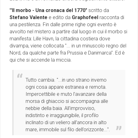
''Il morbo - Una cronaca del 1770"
scritto da
Stefano Valente
e edito da
Graphofeel
racconta di
una pestilenza. Fin dalle prime righe ogni evento è
avvolto nel mistero a partire dal luogo in cui il morbo si
manifesta: Lille Havn, la cittadina costiera dove
divampa, viene collocata "... in un minuscolo regno del
Nord, da qualche parte fra Prussia e Danimarca". Ed è
qui che si accende la miccia.
Tutto cambia. "...in uno strano inverno
ogni cosa appare estranea e remota.
Impercettibile e muto l’avanzare della
morsa di ghiaccio si accompagna alle
nebbie della baia. All'improvviso,
indistinto e irraggiungibile, il profilo
inclinato di un veliero all’ancora in alto
mare, immobile sul filo dell’orizzonte...".