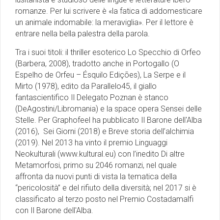
romanze. Per lui scrivere è «la fatica di addomesticare
un animale indomabile: la meraviglia». Per il lettore è
entrare nella bella palestra della parola.
Tra i suoi titoli: il thriller esoterico Lo Specchio di Orfeo
(Barbera, 2008), tradotto anche in Portogallo (O
Espelho de Orfeu – Ésquilo Edições), La Serpe e il
Mirto (1978), edito da Parallelo45, il giallo
fantascientifico Il Delegato Poznan è stanco
(DeAgostini/Libromania) e la space opera Sensei delle
Stelle. Per Graphofeel ha pubblicato Il Barone dell'Alba
(2016), Sei Giorni (2018) e Breve storia dell’alchimia
(2019). Nel 2013 ha vinto il premio Linguaggi
Neokulturali (www.kultural.eu) con l’inedito Di altre
Metamorfosi, primo su 2046 romanzi, nel quale
affronta da nuovi punti di vista la tematica della
“pericolosità” e del rifiuto della diversità; nel 2017 si è
classificato al terzo posto nel Premio Costadamalfi
con Il Barone dell'Alba.