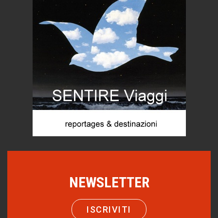
Gioielli italiani
Menzogne di stato
Le dichiarazioni di Maurizio Federico
Chi è, e come difendersi dallo scammer
di Mirta B. Bono
Mio nonno, salvato dai russi
Storie...di storia
Macchine di guerra
Editoriale
Turismo in Miniera
Puglia - Tra storia e recupero
Castione, sotto il segno del castagno
NEWSLETTER
Eventi
Emilio Isgrò, il cancellatore
ISCRIVITI
ARTE militante