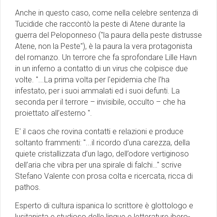
Anche in questo caso, come nella celebre sentenza di
Tucidide che raccontò la peste di Atene durante la
guerra del Peloponneso ("la paura della peste distrusse
Atene, non la Peste"), è la paura la vera protagonista
del romanzo. Un terrore che fa sprofondare Lille Havn
in un inferno a contatto di un virus che colpisce due
volte. "...La prima volta per l'epidemia che l’ha
infestato, per i suoi ammalati ed i suoi defunti. La
seconda per il terrore – invisibile, occulto – che ha
proiettato all’esterno ".
E' il caos che rovina contatti e relazioni e produce
soltanto frammenti: "...il ricordo d'una carezza, della
quiete cristallizzata d’un lago, dell’odore vertiginoso
dell’aria che vibra per una spirale di falchi…" scrive
Stefano Valente con prosa colta e ricercata, ricca di
pathos.
Esperto di cultura ispanica lo scrittore è glottologo e
lusitanista e studioso delle lingue e letterature ibero-