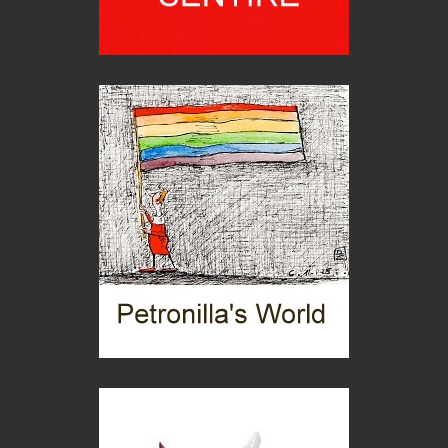
imprevisti...
C'era una volta la legge per le valli del silenzio
Idee per il futuro
Torre dell'Orso, mare di Puglia
itinerari italiani
Boboli, il giardino della botanica
Gioielli italiani
Menzogne di stato
Le dichiarazioni di Maurizio Federico
Chi è, e come difendersi dallo scammer
di Mirta B. Bono
Mio nonno, salvato dai russi
Storie...di storia
Macchine di guerra
Editoriale