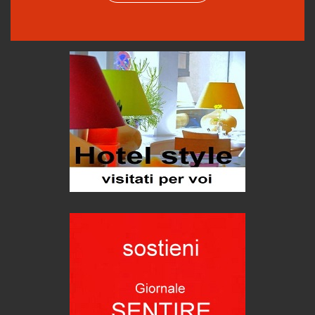
Come difendere la pelle dal sole
Proteggersi, sempre
Hotels, B&B e Ristoranti... 10 & lode
Le nostre recensioni
Bolzano: L'Eisenhut Boutique Hotel
Oasi di piacere
Teodorico, sovrano illuminato
1500 anni dalla morte
Seconde case cambiano le scelte degli italiani
Trend
Trentodoc Festival, bollicine di montagna
eventi
Grecia, le donne di Olympos
Viaggi
Ecco come salvare il viaggio aereo