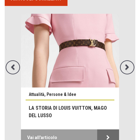
Emilio Isgrò, il cancellatore
ARTE militante
Come difendere la pelle dal sole
Attualità, Persone & Idee
Proteggersi, sempre
LA STORIA DI LOUIS VUITTON, MAGO
Hotels, B&B e Ristoranti... 10 & lode
DEL LUSSO
Le nostre recensioni
Bolzano: L'Eisenhut Boutique Hotel
Oasi di piacere
Vai all'articolo