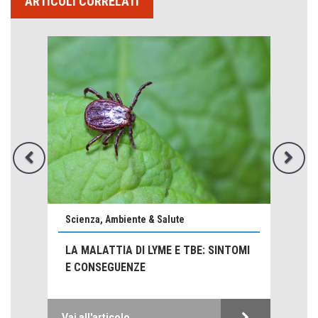
ARTICOLI CORRELATI
Come distingueremo il vero dal falso?
intelligenza artificiale
Agordino - Vacanze per la famiglia
Scienza, Ambiente & Salute
Montagna italiana
LA MALATTIA DI LYME E TBE: SINTOMI
Emilio Isgrò, il cancellatore
E CONSEGUENZE
ARTE militante
Hotels, B&B e Ristoranti... 10 & lode
Vai all'articolo
Le nostre recensioni