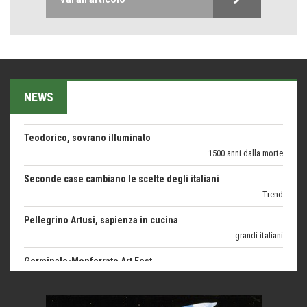
Bolzano: L'Eisenhut Boutique Hotel
Oasi di piacere
Forte San Pellegrino e i sentieri della Grande Guerra
Esperienze
NEWS
Teodorico, sovrano illuminato
1500 anni dalla morte
Seconde case cambiano le scelte degli italiani
Trend
Pellegrino Artusi, sapienza in cucina
grandi italiani
Germinale-Monferrato Art Fest
Arte
Corsica: bella, selvaggia, naturale. E vicina
Destinazioni