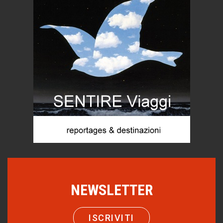
Trentodoc Festival, bollicine di montagna
eventi
Grecia, le donne di Olympos
Viaggi
C'era una volta la legge per le valli del silenzio
Idee per il futuro
Torre dell'Orso, mare di Puglia
itinerari italiani
Boboli, il giardino della botanica
Gioielli italiani
Menzogne di stato
Le dichiarazioni di Maurizio Federico
Chi è, e come difendersi dallo scammer
NEWSLETTER
di Mirta B. Bono
Come distingueremo il vero dal falso?
ISCRIVITI