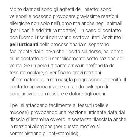
Molto dannosi sono gli aghetti dell'insetto: sono
velenosi e possono provocare gravissime reazioni
allergiche non solo nell'uomo ma anche negli animali
(per i cani è addirittura mortale). In caso di contatto
con l'uomo i rischi non vanno sottovalutati. Anzitutto i
peli urticanti
della processionaria si separano
facilmente dalla larva che li porta sul dorso, nel corso
di un contatto o più semplicemente sotto l’azione del
vento. Se un pelo urticante arriva in profondità del
tessuto oculare, si verificano gravi reazioni
infiammatorie e, in rari casi, la progressione a cecità. Il
contatto provoca invece un rapido sviluppo di
congiuntivite con rossore e dolore agli occhi.
I peli si attaccano facilmente ai tessuti (pelle e
mucose), provocando una reazione urticante data dal
rilascio di istamina ovvero la sostanza rilasciata anche
in reazioni allergiche (per questo motivo si
somministrano gli anti-staminici).