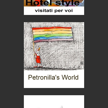
Pellegrino Artusi, sapienza in cucina
grandi italiani
Germinale-Monferrato Art Fest
Arte
Corsica: bella, selvaggia, naturale. E vicina
Destinazioni
Trentodoc Festival, bollicine di montagna
eventi
Grecia, le donne di Olympos
Viaggi
C'era una volta la legge per le valli del silenzio
Idee per il futuro
Torre dell'Orso, mare di Puglia
itinerari italiani
Boboli, il giardino della botanica