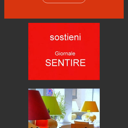
intelligenza artificiale
Agordino - Vacanze per la famiglia
Montagna italiana
Emilio Isgrò, il cancellatore
ARTE militante
Hotels, B&B e Ristoranti... 10 & lode
Le nostre recensioni
Bolzano: L'Eisenhut Boutique Hotel
Oasi di piacere
Forte San Pellegrino e i sentieri della Grande Guerra
Esperienze
Teodorico, sovrano illuminato
1500 anni dalla morte
Seconde case cambiano le scelte degli italiani
Trend