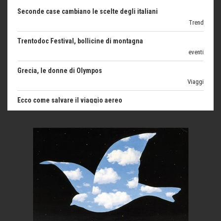
Trentodoc Festival, bollicine di montagna
eventi
Grecia, le donne di Olympos
Viaggi
Ecco come salvare il viaggio aereo
imprevisti...
C'era una volta la legge per le valli del silenzio
Idee per il futuro
Torre dell'Orso, mare di Puglia
itinerari italiani
Boboli, il giardino della botanica
Gioielli italiani
Menzogne di stato
Le dichiarazioni di Maurizio Federico
Chi è, e come difendersi dallo scammer