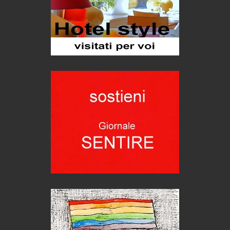
Bolzano: L'Eisenhut Boutique Hotel
Oasi di piacere
Teodorico, sovrano illuminato
1500 anni dalla morte
Seconde case cambiano le scelte degli italiani
Trend
Trentodoc Festival, bollicine di montagna
eventi
Grecia, le donne di Olympos
Viaggi
Ecco come salvare il viaggio aereo
imprevisti...
C'era una volta la legge per le valli del silenzio
Idee per il futuro
Torre dell'Orso, mare di Puglia