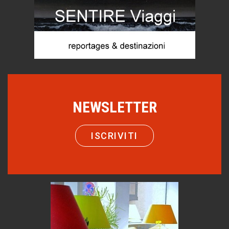
di Mirta B. Bono
Mio nonno, salvato dai russi
Storie...di storia
Macchine di guerra
Editoriale
Turismo in Miniera
Puglia - Tra storia e recupero
NEWSLETTER
Castione, sotto il segno del castagno
Eventi
ISCRIVITI
Emilio Isgrò, il cancellatore
ARTE militante
Come difendere la pelle dal sole
Proteggersi, sempre
Hotels, B&B e Ristoranti... 10 & lode
Le nostre recensioni