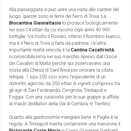
Alla passeggiata si può unire una visita alle cantine del
luogo: queste sono le terre del Nero di Troia. La
Biocantina Giannattasio
lo produce biologicamente
nei suoi 14 ettari da cui escono ogni anno 40.000
bottiglie. Va molto il Rosato, ottimo il Bombino bianco,
ma è il Nero di Troia a farla da padrone. Un'altra
importante realtà vinicola è la
Cantina Casaltrinità
,
riconoscibilissima nel suo marchio ripreso dall Croce
dei Cavalieri di Malta perchè qui osservavano una
sosta alla Chiesa di Sant'Anna per onorare la citata
reliquia . I suoi 200 soci sono l'equivalente di un
distretto agricolo da 200 ettari di vigneti compreso tra
gli agri di San Ferdinando, Cerignola, Trinitapoli e
Foggia. Con una curuiosità: per le sue grappe si affida
ai mastri distillatori della Val di Cembra, in Trentino.
Quanto alla gastronomia mangiare bene in Puglia è la
regola. A Trinitapoli merita certamente una menzione il
Ristorante Corte Maria
in Corso Giuseppe Garibaldi