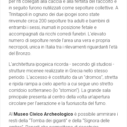
per riti collegati alla caccia e alla fertilità del raccolto e
in seguito furono riutilizzati come sepolture collettive. A
Trinitapoli in ognuno dei due ipogei sono state
rinvenute circa 200 sepolture tra adulti e bambini di
entrambi i sessi, inumati in posizione fetale e
accompagnati da ricchi corredi funebri. L'elevato
numero di sepolture rende l'area una vera e propria
necropoli, unica in Italia tra i rilevamenti riguardanti l'età
del Bronzo.
L'architettura ipogeica ricorda - secondo gli studiosi -
strutture micenee realizzate in Grecia nello stesso
periodo. L'accesso è costituito da un "dromos", stretta
e ripida rampa a cielo aperto a cui segue uno stretto
corridoio sotterraneo (lo "stomion"). La grande sala
principale presenta al centro della volta un'apertura
circolare per l'aerazione e la fuoriuscita del fumo.
Al
Museo Civico Archeologico
è possibile ammirare i
resti della “Tomba dei giganti” e della “Signora delle