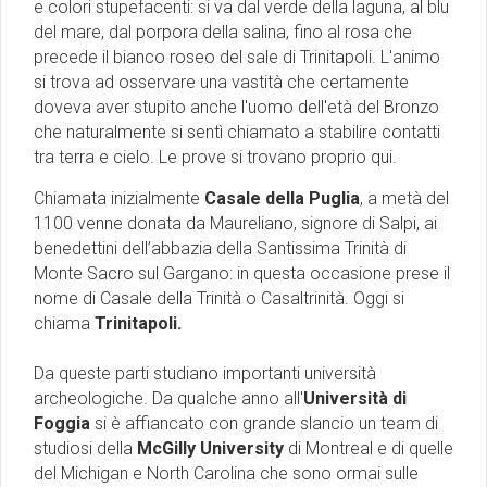
e colori stupefacenti: si va dal verde della laguna, al blu
del mare, dal porpora della salina, fino al rosa che
precede il bianco roseo del sale di Trinitapoli. L'animo
si trova ad osservare una vastità che certamente
doveva aver stupito anche l'uomo dell'età del Bronzo
che naturalmente si sentì chiamato a stabilire contatti
tra terra e cielo. Le prove si trovano proprio qui.
Chiamata inizialmente
Casale della Puglia
, a metà del
1100 venne donata da Maureliano, signore di Salpi, ai
benedettini dell’abbazia della Santissima Trinità di
Monte Sacro sul Gargano: in questa occasione prese il
nome di Casale della Trinità o Casaltrinità. Oggi si
chiama
Trinitapoli.
Da queste parti studiano importanti università
archeologiche. Da qualche anno all'
Università di
Foggia
si è affiancato con grande slancio un team di
studiosi della
McGilly University
di Montreal e di quelle
del Michigan e North Carolina che sono ormai sulle