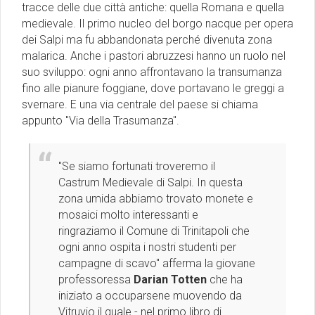
tracce delle due città antiche: quella Romana e quella
medievale. Il primo nucleo del borgo nacque per opera
dei Salpi ma fu abbandonata perché divenuta zona
malarica. Anche i pastori abruzzesi hanno un ruolo nel
suo sviluppo: ogni anno affrontavano la transumanza
fino alle pianure foggiane, dove portavano le greggi a
svernare. E una via centrale del paese si chiama
appunto "Via della Trasumanza".
"Se siamo fortunati troveremo il
Castrum Medievale di Salpi. In questa
zona umida abbiamo trovato monete e
mosaici molto interessanti e
ringraziamo il
Comune di Trinitapoli
che
ogni anno ospita i nostri studenti per
campagne di scavo" afferma la giovane
professoressa
Darian Totten
che ha
iniziato a occuparsene muovendo da
Vitruvio il quale - nel primo libro di