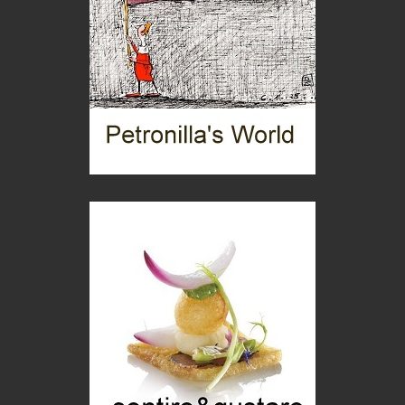
itinerari italiani
Boboli, il giardino della botanica
Gioielli italiani
Menzogne di stato
Le dichiarazioni di Maurizio Federico
Chi è, e come difendersi dallo scammer
di Mirta B. Bono
Mio nonno, salvato dai russi
Storie...di storia
Macchine di guerra
Editoriale
Turismo in Miniera
Puglia - Tra storia e recupero
Castione, sotto il segno del castagno
Eventi