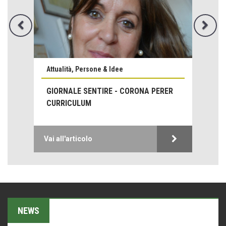
Emilio Isgrò, il cancellatore
ARTE militante
Attualità, Persone & Idee
Come difendere la pelle dal sole
GIORNALE SENTIRE - CORONA PERER
Proteggersi, sempre
CURRICULUM
Hotels, B&B e Ristoranti... 10 & lode
Le nostre recensioni
Vai all'articolo
Bolzano: L'Eisenhut Boutique Hotel
Oasi di piacere
Teodorico, sovrano illuminato
1500 anni dalla morte
Seconde case cambiano le scelte degli italiani
NEWS
Trend