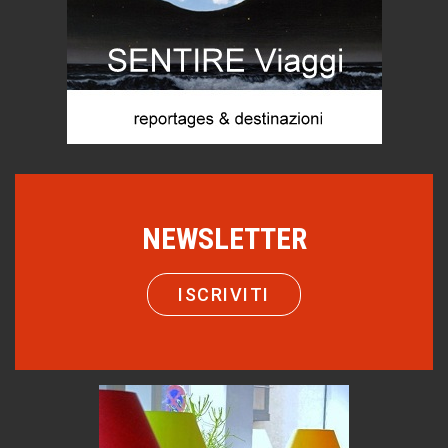
Chi è, e come difendersi dallo scammer
di Mirta B. Bono
Come distingueremo il vero dal falso?
intelligenza artificiale
Agordino - Vacanze per la famiglia
Montagna italiana
Emilio Isgrò, il cancellatore
ARTE militante
NEWSLETTER
Hotels, B&B e Ristoranti... 10 & lode
Le nostre recensioni
ISCRIVITI
Bolzano: L'Eisenhut Boutique Hotel
Oasi di piacere
Forte San Pellegrino e i sentieri della Grande Guerra
Esperienze
Teodorico, sovrano illuminato