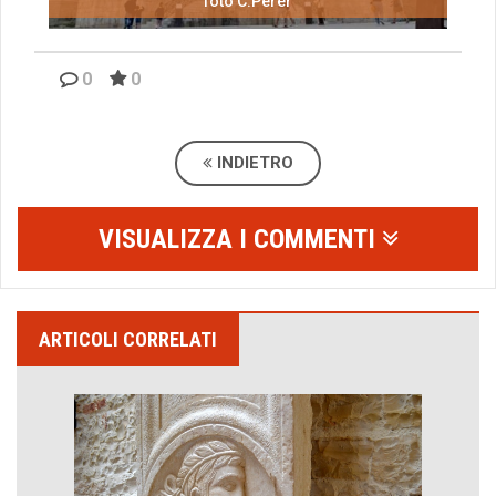
foto C.Perer
0
0
INDIETRO
VISUALIZZA I COMMENTI
ARTICOLI CORRELATI
Come distingueremo il vero dal falso?
intelligenza artificiale
Agordino - Vacanze per la famiglia
Montagna italiana