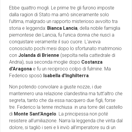
Ebbe quattro mogli. Le prime tre gli furono imposte
dalla ragion di Stato ma amò sinceramente solo
l’ultima, malgrado un rapporto misterioso avvolto tra
storia e leggenda:
Bianca Lancia
, della nobile famiglia
piemontese dei Lancia, fu l’unica donna che riuscì a
conquistare veramente il suo cuore. L'aveva
conosciuto pochi mesi dopo lo sfortunato matrimonio
con
Jolanda di Brienne
(sepolta nella cattedrale di
Andria), sua seconda moglie dopo
Costanza
d'Aragona
e fu un reciproco colpo di fulmine. Ma
Federico sposò
Isabella d'Inghilterra
.
Non potendo convolare a giuste nozze, i due
mantennero una relazione clandestina ma tutt’altro che
segreta, tanto che da essa nacquero due figli, forse
tre. Federico la tenne rinchiusa in una torre del castello
di
Monte Sant'Angelo
. La principessa non poté
resistere all’umiliazione. Narra la leggenda che vinta dal
dolore, si tagliò i seni e li inviò all’imperatore su di un