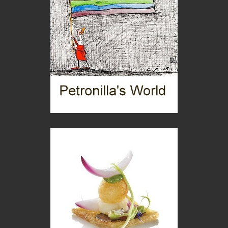
Torre dell'Orso, mare di Puglia
itinerari italiani
Boboli, il giardino della botanica
Gioielli italiani
Menzogne di stato
Le dichiarazioni di Maurizio Federico
Chi è, e come difendersi dallo scammer
di Mirta B. Bono