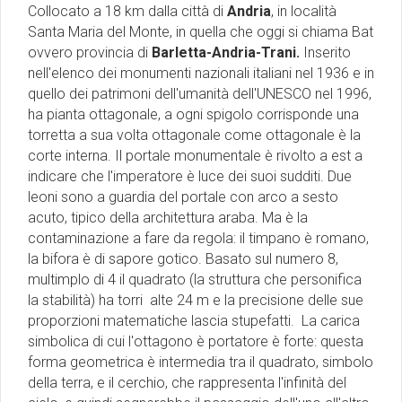
Collocato a 18 km dalla città di
Andria
, in località
Santa Maria del Monte, in quella che oggi si chiama Bat
ovvero provincia di
Barletta-Andria-Trani.
Inserito
nell'elenco dei monumenti nazionali italiani nel 1936 e in
quello dei patrimoni dell'umanità dell'UNESCO nel 1996,
ha pianta ottagonale, a ogni spigolo corrisponde una
torretta a sua volta ottagonale come ottagonale è la
corte interna. Il portale monumentale è rivolto a est a
indicare che l'imperatore è luce dei suoi sudditi. Due
leoni sono a guardia del portale con arco a sesto
acuto, tipico della architettura araba. Ma è la
contaminazione a fare da regola: il timpano è romano,
la bifora è di sapore gotico. Basato sul numero 8,
multimplo di 4 il quadrato (la struttura che personifica
la stabilità) ha torri alte 24 m e la precisione delle sue
proporzioni matematiche lascia stupefatti. La carica
simbolica di cui l'ottagono è portatore è forte: questa
forma geometrica è intermedia tra il quadrato, simbolo
della terra, e il cerchio, che rappresenta l'infinità del