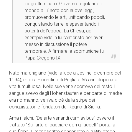
luogo illuminato. Governò regolando il
mondo a lui noto con nuove leggi,
promuovendo le arti, unificando popoli,
conquistando terre, e spaventando i
potenti dell'epoca. La Chiesa, ad
esempio vide in lui l'anticristo per aver
messo in discussione il potere
temporale. A firmare le scomuniche fu
Papa Gregorio IX
Nato marchigiano (vide la luce a Jesi nel dicembre del
1194), morì a Fiorentino di Puglia a 56 anni dopo una
vita tumultuosa. Nelle sue vene scorreva del resto il
sangue svevo degli Hohenstaufen e per parte di madre
era normanno, veniva cioè dalla stirpe dei
conquistatori e fondatori del Regno di Sicilia.
Ama i falchi. "De arte venandi cum avibus" ovvero il
trattato "Sull'arte di cacciare con gli uccelli" porta la
sua firma. Il manoscritto conservato alla Biblioteca