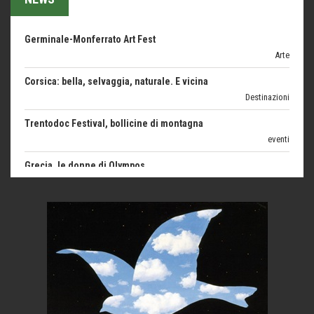
Arte
Corsica: bella, selvaggia, naturale. E vicina
Destinazioni
Trentodoc Festival, bollicine di montagna
eventi
Grecia, le donne di Olympos
Viaggi
C'era una volta la legge per le valli del silenzio
Idee per il futuro
Torre dell'Orso, mare di Puglia
itinerari italiani
Boboli, il giardino della botanica
Gioielli italiani
Menzogne di stato
Le dichiarazioni di Maurizio Federico