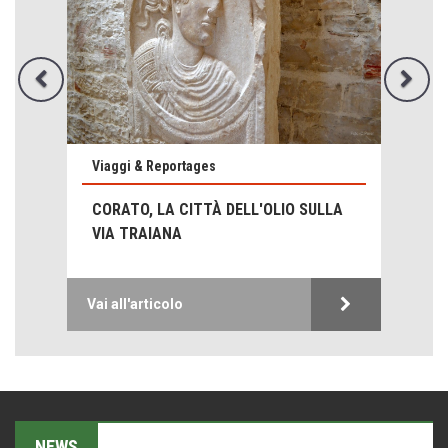
Emilio Isgrò, il cancellatore
ARTE militante
Hotels, B&B e Ristoranti... 10 & lode
Le nostre recensioni
Bolzano: L'Eisenhut Boutique Hotel
Oasi di piacere
Viaggi & Reportages
Forte San Pellegrino e i sentieri della Grande Guerra
CORATO, LA CITTÀ DELL'OLIO SULLA
Esperienze
VIA TRAIANA
Teodorico, sovrano illuminato
1500 anni dalla morte
Vai all'articolo
Seconde case cambiano le scelte degli italiani
Trend
Pellegrino Artusi, sapienza in cucina
grandi italiani
Germinale-Monferrato Art Fest
NEWS