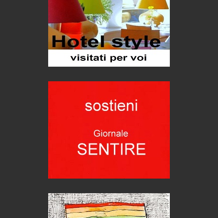
1500 anni dalla morte
Seconde case cambiano le scelte degli italiani
Trend
Pellegrino Artusi, sapienza in cucina
grandi italiani
Germinale-Monferrato Art Fest
Arte
Corsica: bella, selvaggia, naturale. E vicina
Destinazioni
Trentodoc Festival, bollicine di montagna
eventi
Grecia, le donne di Olympos
Viaggi
C'era una volta la legge per le valli del silenzio
Idee per il futuro