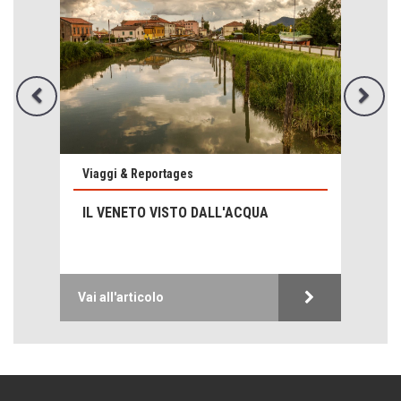
Emilio Isgrò, il cancellatore
ARTE militante
Come difendere la pelle dal sole
Proteggersi, sempre
Hotels, B&B e Ristoranti... 10 & lode
Viaggi & Reportages
Le nostre recensioni
IL VENETO VISTO DALL'ACQUA
Bolzano: L'Eisenhut Boutique Hotel
Oasi di piacere
Teodorico, sovrano illuminato
1500 anni dalla morte
Vai all'articolo
Seconde case cambiano le scelte degli italiani
Trend
Trentodoc Festival, bollicine di montagna
eventi