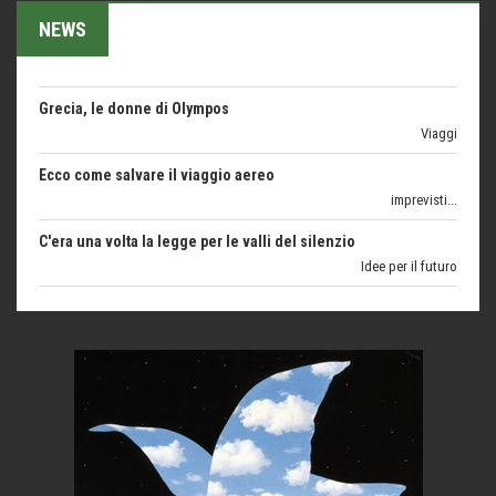
NEWS
Grecia, le donne di Olympos
Viaggi
Ecco come salvare il viaggio aereo
imprevisti...
C'era una volta la legge per le valli del silenzio
Idee per il futuro
Torre dell'Orso, mare di Puglia
itinerari italiani
Boboli, il giardino della botanica
Gioielli italiani
Menzogne di stato
Le dichiarazioni di Maurizio Federico
Chi è, e come difendersi dallo scammer
di Mirta B. Bono