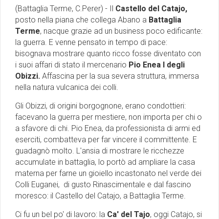
(Battaglia Terme, C.Perer) - Il
Castello del Catajo,
posto nella piana che collega Abano a
Battaglia
Terme
, nacque grazie ad un business poco edificante:
la guerra. E venne pensato in tempo di pace:
bisognava mostrare quanto ricco fosse diventato con
i suoi affari di stato il mercenario
Pio Enea I degli
Obizzi.
Affascina per la sua severa struttura, immersa
nella natura vulcanica dei colli.
Gli Obizzi, di origini borgognone, erano condottieri:
facevano la guerra per mestiere, non importa per chi o
a sfavore di chi. Pio Enea, da professionista di armi ed
eserciti, combatteva per far vincere il committente. E
guadagnò molto. L'ansia di mostrare le ricchezze
accumulate in battaglia, lo portò ad ampliare la casa
materna per farne un gioiello incastonato nel verde dei
Colli Euganei, di gusto Rinascimentale e dal fascino
moresco: il Castello del Catajo, a Battaglia Terme.
Ci fu un bel po' di lavoro: la
Ca' del Tajo
, oggi Catajo, si