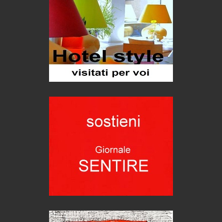
Teodorico, sovrano illuminato
1500 anni dalla morte
Seconde case cambiano le scelte degli italiani
Trend
Trentodoc Festival, bollicine di montagna
eventi
Grecia, le donne di Olympos
Viaggi
Ecco come salvare il viaggio aereo
imprevisti...
C'era una volta la legge per le valli del silenzio
Idee per il futuro
Torre dell'Orso, mare di Puglia
itinerari italiani