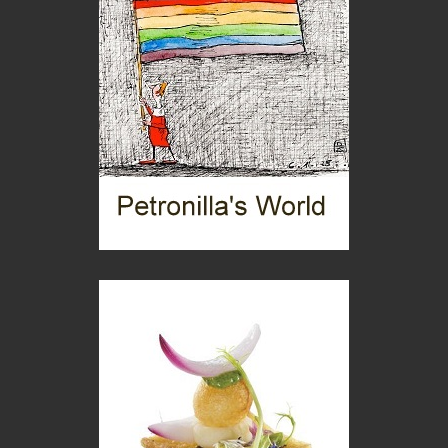
Boboli, il giardino della botanica
Gioielli italiani
Menzogne di stato
Le dichiarazioni di Maurizio Federico
Chi è, e come difendersi dallo scammer
di Mirta B. Bono
Mio nonno, salvato dai russi
Storie...di storia
Macchine di guerra
Editoriale
Turismo in Miniera
Puglia - Tra storia e recupero
Castione, sotto il segno del castagno
Eventi