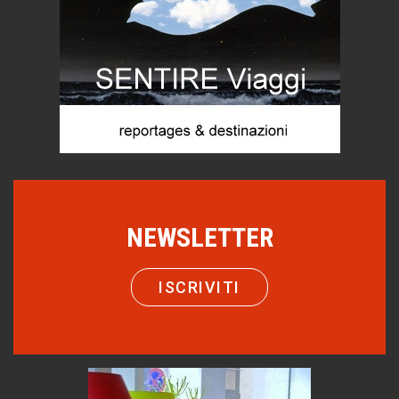
Mio nonno, salvato dai russi
Storie...di storia
Macchine di guerra
Editoriale
Turismo in Miniera
Puglia - Tra storia e recupero
Castione, sotto il segno del castagno
Eventi
Emilio Isgrò, il cancellatore
NEWSLETTER
ARTE militante
Come difendere la pelle dal sole
ISCRIVITI
Proteggersi, sempre
Hotels, B&B e Ristoranti... 10 & lode
Le nostre recensioni
Bolzano: L'Eisenhut Boutique Hotel
Oasi di piacere