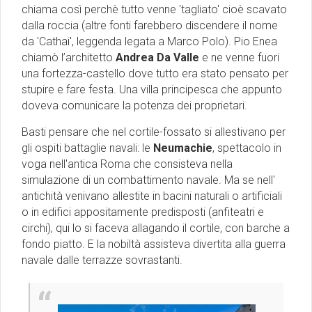
chiama così perchè tutto venne 'tagliato' cioè scavato
dalla roccia (altre fonti farebbero discendere il nome
da 'Cathai', leggenda legata a Marco Polo). Pio Enea
chiamò l’architetto
Andrea Da Valle
e ne venne fuori
una fortezza-castello dove tutto era stato pensato per
stupire e fare festa. Una villa principesca che appunto
doveva comunicare la potenza dei proprietari.
Basti pensare che nel cortile-fossato si allestivano per
gli ospiti battaglie navali: le
Neumachie
, spettacolo in
voga nell'antica Roma che consisteva nella
simulazione di un combattimento navale. Ma se nell'
antichità venivano allestite in bacini naturali o artificiali
o in edifici appositamente predisposti (anfiteatri e
circhi), qui lo si faceva allagando il cortile, con barche a
fondo piatto. E la nobiltà assisteva divertita alla guerra
navale dalle terrazze sovrastanti.