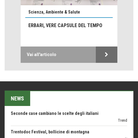
Emilio Isgrò, il cancellatore
Scienza, Ambiente & Salute
ARTE militante
ERBARI, VERE CAPSULE DEL TEMPO
Come difendere la pelle dal sole
Proteggersi, sempre
Hotels, B&B e Ristoranti... 10 & lode
Vai all'articolo
Le nostre recensioni
Bolzano: L'Eisenhut Boutique Hotel
Oasi di piacere
Teodorico, sovrano illuminato
1500 anni dalla morte
NEWS
Seconde case cambiano le scelte degli italiani
Trend
Trentodoc Festival, bollicine di montagna
eventi