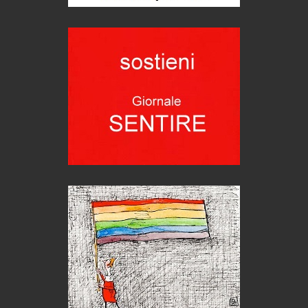
Teodorico, sovrano illuminato
1500 anni dalla morte
Seconde case cambiano le scelte degli italiani
Trend
Trentodoc Festival, bollicine di montagna
eventi
Grecia, le donne di Olympos
Viaggi
Ecco come salvare il viaggio aereo
imprevisti...
C'era una volta la legge per le valli del silenzio
Idee per il futuro
Torre dell'Orso, mare di Puglia
itinerari italiani
Boboli, il giardino della botanica