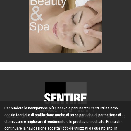
Per rendere la navigazione più piacevole per i nostri utenti utilizziamo
2007 WWW.GIORNALESENTIRE.IT
cookie tecnici e di profilazione anche di terze parti che ci permettono di
MAGAZINE ONLINE REG. TRIBUNALE DI ROVERETO N. 274/04.10.2007
ottimizzare e migliorare il rendimento e le prestazioni del sito. Prima di
ADMIN/DIRETTORE RESPONSABILE: CORONA PERER - ALL RIGHTS
RESERVED
continuare la navigazione accetta i cookie utilizzati da questo sito, in