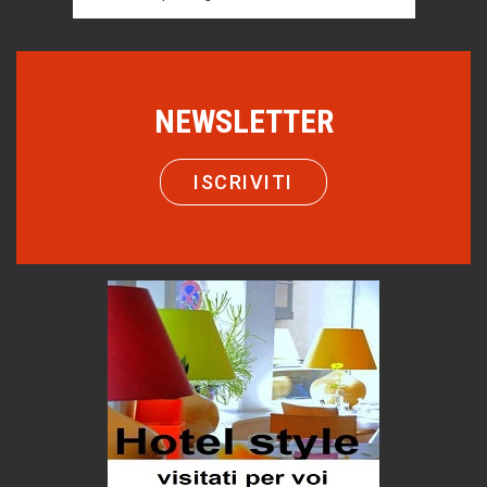
Storie...di storia
Macchine di guerra
Editoriale
Turismo in Miniera
NEWSLETTER
Puglia - Tra storia e recupero
Castione, sotto il segno del castagno
ISCRIVITI
Eventi
Emilio Isgrò, il cancellatore
ARTE militante
Come difendere la pelle dal sole
Proteggersi, sempre
Hotels, B&B e Ristoranti... 10 & lode
Le nostre recensioni
Bolzano: L'Eisenhut Boutique Hotel
Oasi di piacere