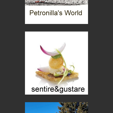
Gioielli italiani
Menzogne di stato
Le dichiarazioni di Maurizio Federico
Chi è, e come difendersi dallo scammer
di Mirta B. Bono
Mio nonno, salvato dai russi
Storie...di storia
Macchine di guerra
Editoriale
Turismo in Miniera
Puglia - Tra storia e recupero
Castione, sotto il segno del castagno
Eventi