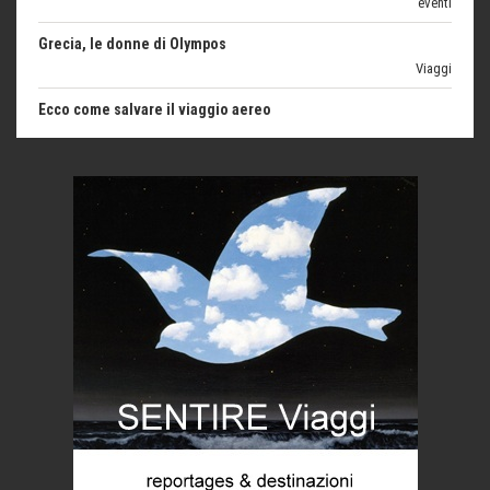
Grecia, le donne di Olympos
Viaggi
Ecco come salvare il viaggio aereo
imprevisti...
C'era una volta la legge per le valli del silenzio
Idee per il futuro
Torre dell'Orso, mare di Puglia
itinerari italiani
Boboli, il giardino della botanica
Gioielli italiani
Menzogne di stato
Le dichiarazioni di Maurizio Federico
Chi è, e come difendersi dallo scammer
di Mirta B. Bono
Mio nonno, salvato dai russi