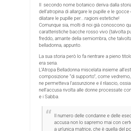
Il secondo nome botanico deriva dalla stori
dell’atropina di allargare le pupille e le gocc
dilatare le pupille per….ragioni estetiche!
Comunque sia, molti di noi già conoscono que
caratteristiche bacche rosso vivo (talvolta pu
freddo, amante della semiombra, che talvolta
belladonna, appunto.
La sua storia però lo fa rientrare a pieno titol
era seria.
L’Atropa Belladonna miscelata insieme all’est
composizione “di supporto”, come vedremo, po
ne permetteva l’assunzione e il rilascio, ossia
nell’accusa rivolta alle donne processate con l
e i Sabba.
Il numero delle condanne e delle esec
accusa non lo sapremo mai con certe
a un’unica matrice, che è quella del po