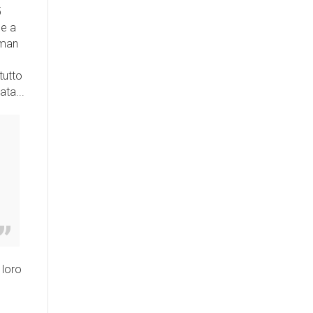
5
se a
 man
tutto
ata...
 loro