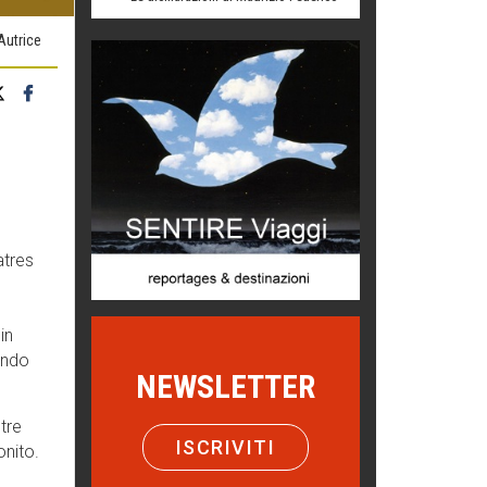
di Mirta B. Bono
'Autrice
Mio nonno, salvato dai russi
Storie...di storia
Macchine di guerra
Editoriale
Turismo in Miniera
Puglia - Tra storia e recupero
atres
Castione, sotto il segno del
castagno
Eventi
in
Picasso. Il linguaggio delle idee
ondo
NEWSLETTER
Vite d'arte
tre
Come difendere la pelle dal sole
ISCRIVITI
onito.
Proteggersi, sempre