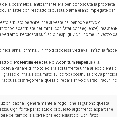
a della cosmetica: anticamente era ben conosciuta la proprietà
e oculari fatte con l’estratto di questa pianta erano impiegate per
sto arbusto perenne, che si veste nel periodo estivo di
rtroppo scambiate per mirtilli con fatali conseguenze), resistent
 vediamo inerpicarsi su fusti o cespugli vicini, come un vezzo d
o negli annali criminali. In molti processi Medievali infatti la facc
ratto di
Potentilla erecta
e di
Aconitum Napellus
( la
teva variare di molto ed era solitamente unita all’eccipiente 
 il grasso di maiale spalmato sul corpo) costituì la prova princip
’accusa di stregoneria, quella di recarsi in volo verso i raduni no
uzioni capitali, generalmente al rogo, che seguirono questa
zza. Ogni fonte per lo studio di questo argomento appartiene
tere del tempo, sia civile che ecclesiastico. Ogni fatto