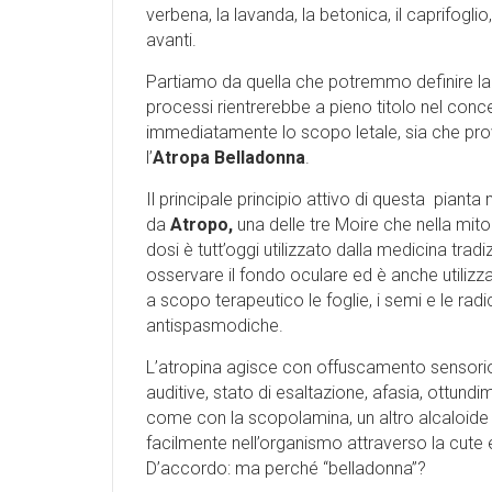
verbena, la lavanda, la betonica, il caprifoglio
avanti.
Partiamo da quella che potremmo definire la 
processi rientrerebbe a pieno titolo nel concet
immediatamente lo scopo letale, sia che prov
l’
Atropa Belladonna
.
Il principale principio attivo di questa piant
da
Atropo,
una delle tre Moire che nella mitol
dosi è tutt’oggi utilizzato dalla medicina tradi
osservare il fondo oculare ed è anche utilizza
a scopo terapeutico le foglie, i semi e le radi
antispasmodiche.
L’atropina agisce con offuscamento sensorio 
auditive, stato di esaltazione, afasia, ottun
come con la scopolamina, un altro alcaloide 
facilmente nell’organismo attraverso la cut
D’accordo: ma perché “belladonna”?