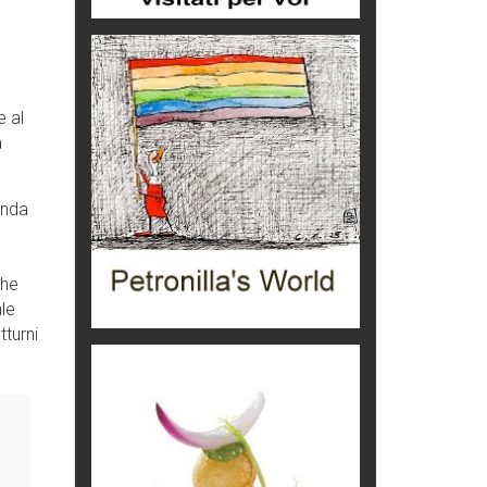
aereo
imprevisti...
C'era una volta la legge per le
valli del silenzio
Idee per il futuro
e al
a
Torre dell'Orso, mare di Puglia
itinerari italiani
enda
Boboli, il giardino della botanica
Gioielli italiani
che
Menzogne di stato
ale
Le dichiarazioni di Maurizio Federico
tturni
Chi è, e come difendersi dallo
scammer
di Mirta B. Bono
Mio nonno, salvato dai russi
Storie...di storia