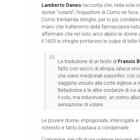
Lamberto Daneo
racconta che, nella sola c
donne “volanti”; l’inquisitore di Como ne fec
Como trentamila streghe, per lo più condanna
mano che tratteremo della farmacopea natur
affermare che nel solo arco alpino le donne 
il 1600 le streghe portarono le colpe di tutt
La traduzione di un testo di
Francis 
fatto con succo di atropa, latuca vir
che siano medicinali soporiferi, con cui 
saggista vissuto alla corte inglese a
Belladonna e le altre sostanze di cu
il volo, ma inducevano un sonno alluc
sensazione di volare.
Le povere donne, imprigionate, interrogate e 
richiesto e tanto bastava a condannarle.
Comunque, per chi di voi volesse provare, ecc