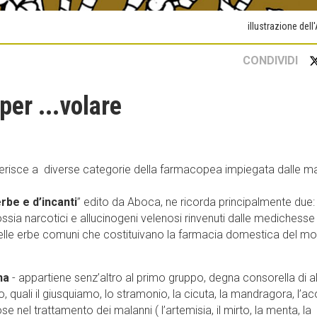
illustrazione dell
CONDIVIDI
per ...volare
 riferisce a diverse categorie della farmacopea impiegata dalle m
erbe e d’incanti
” edito da Aboca, ne ricorda principalmente due:
ossia narcotici e allucinogeni velenosi rinvenuti dalle medichesse 
elle erbe comuni che costituivano la farmacia domestica del m
na
- appartiene senz’altro al primo gruppo, degna consorella di al
co, quali il giusquiamo, lo stramonio, la cicuta, la mandragora, l’ac
 nel trattamento dei malanni ( l’artemisia, il mirto, la menta, la