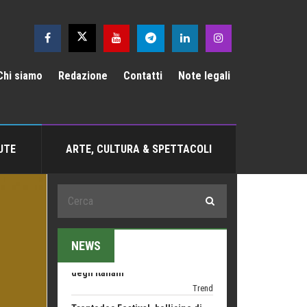
Come difendere la pelle dal sole
Proteggersi, sempre
Hotels, B&B e Ristoranti... 10 &
Chi siamo
Redazione
Contatti
Note legali
lode
Le nostre recensioni
Bolzano: L'Eisenhut Boutique
Hotel
Oasi di piacere
UTE
ARTE, CULTURA & SPETTACOLI
Teodorico, sovrano illuminato
1500 anni dalla morte
Seconde case cambiano le scelte
degli italiani
Trend
NEWS
Trentodoc Festival, bollicine di
montagna
eventi