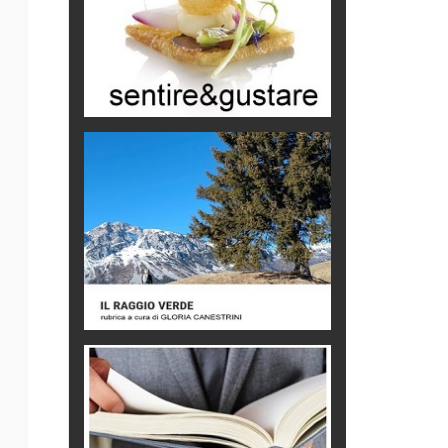
Macchine di guerra
Editoriale
Turismo in Miniera
Puglia - Tra storia e recupero
Castione, sotto il segno del
castagno
Eventi
Picasso. Il linguaggio delle idee
Vite d'arte