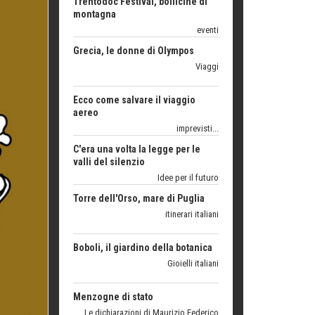
Grecia, le donne di Olympos
Viaggi
Ecco come salvare il viaggio
aereo
imprevisti...
C'era una volta la legge per le
valli del silenzio
Idee per il futuro
Torre dell'Orso, mare di Puglia
itinerari italiani
Boboli, il giardino della botanica
Gioielli italiani
Menzogne di stato
Le dichiarazioni di Maurizio Federico
Chi è, e come difendersi dallo
scammer