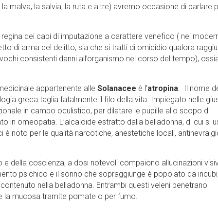
, la malva, la salvia, la ruta e altre) avremo occasione di parlare p
regina dei capi di imputazione a carattere venefico ( nei modern
to di arma del delitto, sia che si tratti di omicidio qualora raggi
ochi consistenti danni all’organismo nel corso del tempo), ossi
a medicinale appartenente alle
Solanacee
è l’
atropina
. Il nome d
ogia greca taglia fatalmente il filo della vita. Impiegato nelle giu
zionale in campo oculistico, per dilatare le pupille allo scopo di
to in omeopatia. L’alcaloide estratto dalla belladonna, di cui si 
ci è noto per le qualità narcotiche, anestetiche locali, antinevralgi
e della coscienza, a dosi notevoli compaiono allucinazioni visi
dimento psichico e il sonno che sopraggiunge è popolato da incubi
contenuto nella belladonna. Entrambi questi veleni penetrano
e e la mucosa tramite pomate o per fumo.