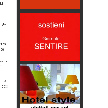
iù
Hotels, B&B e Ristoranti... 10 &
lode
Le nostre recensioni
i
Bolzano: L'Eisenhut Boutique
unga
Hotel
a
Oasi di piacere
Teodorico, sovrano illuminato
eriva
1500 anni dalla morte
ste
Seconde case cambiano le scelte
degli italiani
usano
Trend
che,
Trentodoc Festival, bollicine di
montagna
ve e
eventi
, così
Grecia, le donne di Olympos
Viaggi
Ecco come salvare il viaggio