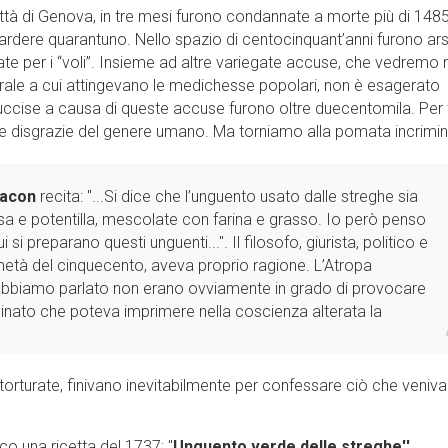
ittà di Genova, in tre mesi furono condannate a morte più di 148
e ardere quarantuno. Nello spazio di centocinquant’anni furono ar
te per i “voli”. Insieme ad altre variegate accuse, che vedremo
ale a cui attingevano le medichesse popolari, non è esagerato
uccise a causa di queste accuse furono oltre duecentomila. Per 
e le disgrazie del genere umano. Ma torniamo alla pomata incrimin
Bacon
recita: ''...Si dice che l’unguento usato dalle streghe sia
osa e potentilla, mescolate con farina e grasso. Io però penso
si preparano questi unguenti...''. Il filosofo, giurista, politico e
 metà del cinquecento, aveva proprio ragione. L’Atropa
i abbiamo parlato non erano ovviamente in grado di provocare
inato che poteva imprimere nella coscienza alterata la
torturate, finivano inevitabilmente per confessare ciò che veniva
o una ricetta del 1737: ''
Unguento verde delle streghe''