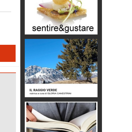
C'era una volta la legge per le
valli del silenzio
Idee per il futuro
Torre dell'Orso, mare di Puglia
itinerari italiani
Boboli, il giardino della botanica
Gioielli italiani
Menzogne di stato
Le dichiarazioni di Maurizio Federico
Chi è, e come difendersi dallo
scammer
di Mirta B. Bono