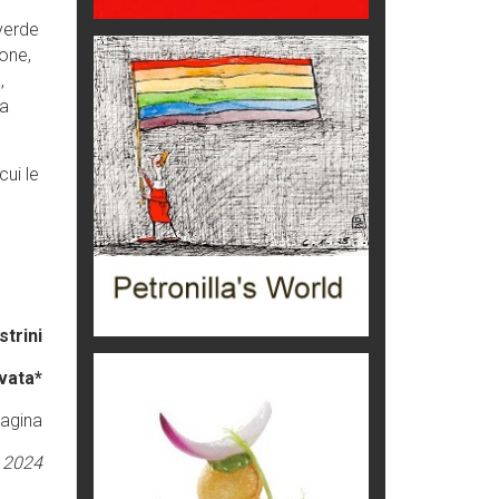
 verde
Seconde case cambiano le scelte
one,
degli italiani
,
Trend
 a
Pellegrino Artusi, sapienza in
cucina
grandi italiani
cui le
Germinale-Monferrato Art Fest
Arte
Corsica: bella, selvaggia,
naturale. E vicina
Destinazioni
strini
Trentodoc Festival, bollicine di
vata*
montagna
eventi
pagina
Grecia, le donne di Olympos
 2024
Viaggi