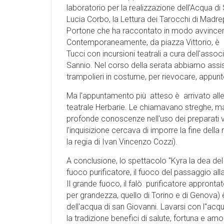
laboratorio per la realizzazione dell'Acqua d
Lucia Corbo, la Lettura dei Tarocchi di Madre
Portone che ha raccontato in modo avvincent
Contemporaneamente, da piazza Vittorio, è pa
Tucci con incursioni teatrali a cura dell'assoc
Sannio. Nel corso della serata abbiamo assis
trampolieri in costume, per rievocare, appunto
Ma l'appuntamento più atteso è arrivato all
teatrale Herbarie. Le chiamavano streghe, ma
profonde conoscenze nell'uso dei preparati ve
l'inquisizione cercava di imporre la fine della
la regia di Ivan Vincenzo Cozzi).
A conclusione, lo spettacolo "Kyra la dea del 
fuoco purificatore, il fuoco del passaggio all
Il grande fuoco, il falò purificatore approntato 
per grandezza, quello di Torino e di Genova) è
dell'acqua di san Giovanni. Lavarsi con l"ac
la tradizione benefici di salute, fortuna e am