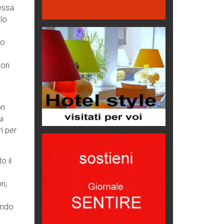
Come distingueremo il vero dal
ressa
falso?
olo
intelligenza artificiale
Agordino - Vacanze per la
ro
famiglia
Montagna italiana
 con
Emilio Isgrò, il cancellatore
ARTE militante
Hotels, B&B e Ristoranti... 10 &
on
lode
i
Le nostre recensioni
i per
Bolzano: L'Eisenhut Boutique
Hotel
o il
Oasi di piacere
Forte San Pellegrino e i sentieri
ri,
della Grande Guerra
Esperienze
ondo
Teodorico, sovrano illuminato
1500 anni dalla morte