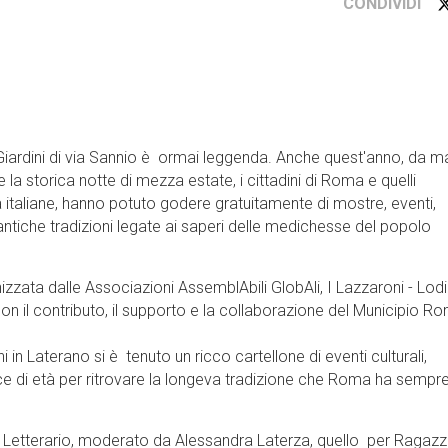
CONDIVIDI
Giardini di via Sannio è ormai leggenda. Anche quest'anno, da ma
 la storica notte di mezza estate, i cittadini di Roma e quelli
 italiane, hanno potuto godere gratuitamente di mostre, eventi,
 antiche tradizioni legate ai saperi delle medichesse del popolo
izzata dalle Associazioni AssemblAbili GlobAli, I Lazzaroni - Lodi
 con il contributo, il supporto e la collaborazione del Municipio R
ni in Laterano si è tenuto un ricco cartellone di eventi culturali,
asce di età per ritrovare la longeva tradizione che Roma ha sempr
o Letterario, moderato da Alessandra Laterza, quello per Ragazzi,