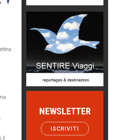
Grecia, le donne di Olympos
Viaggi
C'era una volta la legge per le
valli del silenzio
Idee per il futuro
ttina
Torre dell'Orso, mare di Puglia
itinerari italiani
Boboli, il giardino della botanica
Gioielli italiani
Menzogne di stato
oma
Le dichiarazioni di Maurizio Federico
NEWSLETTER
Chi è, e come difendersi dallo
e
scammer
ISCRIVITI
di Mirta B. Bono
 il