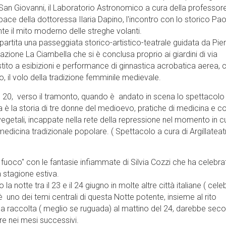
i San Giovanni, il Laboratorio Astronomico a cura della professo
pace della dottoressa Ilaria Dapino, l'incontro con lo storico Pa
e il mito moderno delle streghe volanti.
rtita una passeggiata storico-artistico-teatrale guidata da Pie
iazione La Ciambella che si è conclusa proprio ai giardini di via
tito a esibizioni e performance di ginnastica acrobatica aerea,
, il volo della tradizione femminile medievale.
e 20, verso il tramonto, quando è andato in scena lo spettacolo
 è la storia di tre donne del medioevo, pratiche di medicina e c
getali, incappate nella rete della repressione nel momento in cu
 medicina tradizionale popolare. ( Spettacolo a cura di Argillateatr
fuoco" con le fantasie infiammate di Silvia Cozzi che ha celebrat
a stagione estiva.
la notte tra il 23 e il 24 giugno in molte altre città italiane ( celeb
 uno dei temi centrali di questa Notte potente, insieme al rito
qua raccolta ( meglio se ruguada) al mattino del 24, darebbe sec
ore nei mesi successivi.