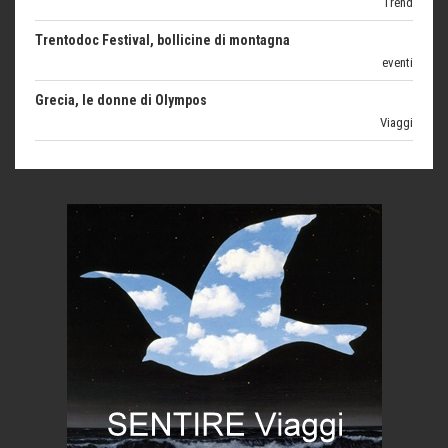
eventi
Grecia, le donne di Olympos
Viaggi
Ecco come salvare il viaggio aereo
imprevisti...
C'era una volta la legge per le valli del silenzio
Idee per il futuro
Torre dell'Orso, mare di Puglia
itinerari italiani
Boboli, il giardino della botanica
Gioielli italiani
Menzogne di stato
Le dichiarazioni di Maurizio Federico
Chi è, e come difendersi dallo scammer
di Mirta B. Bono