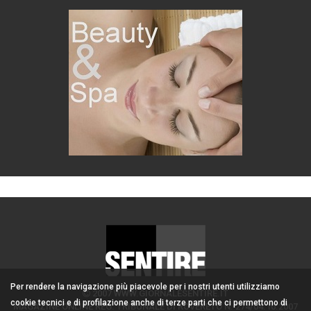
Per rendere la navigazione più piacevole per i nostri utenti utilizziamo
2007 WWW.GIORNALESENTIRE.IT
cookie tecnici e di profilazione anche di terze parti che ci permettono di
MAGAZINE ONLINE REG. TRIBUNALE DI ROVERETO N. 274/04.10.2007