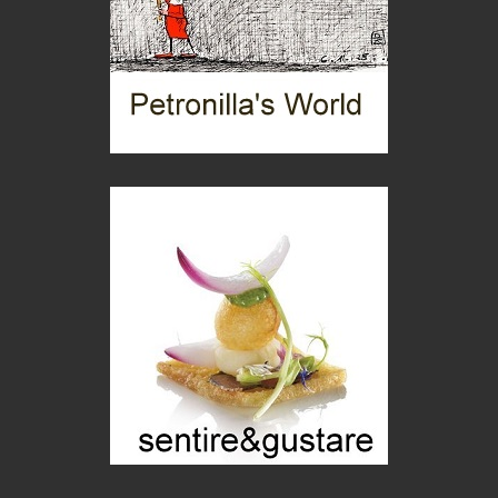
Boboli, il giardino della botanica
Gioielli italiani
Menzogne di stato
Le dichiarazioni di Maurizio Federico
Chi è, e come difendersi dallo scammer
di Mirta B. Bono
Mio nonno, salvato dai russi
Storie...di storia
Macchine di guerra
Editoriale
Turismo in Miniera
Puglia - Tra storia e recupero
Castione, sotto il segno del castagno
Eventi