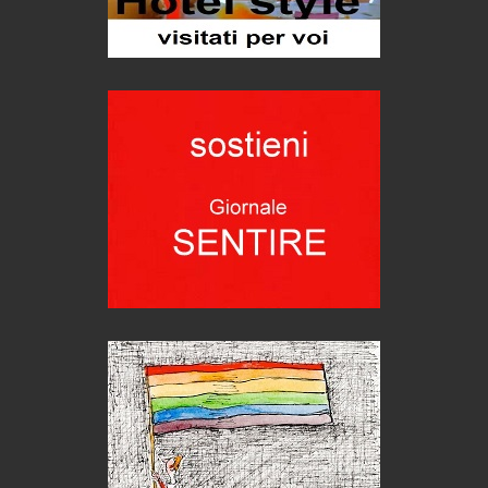
Bolzano: L'Eisenhut Boutique Hotel
Oasi di piacere
Teodorico, sovrano illuminato
1500 anni dalla morte
Seconde case cambiano le scelte degli italiani
Trend
Trentodoc Festival, bollicine di montagna
eventi
Grecia, le donne di Olympos
Viaggi
Ecco come salvare il viaggio aereo
imprevisti...
C'era una volta la legge per le valli del silenzio
Idee per il futuro
Torre dell'Orso, mare di Puglia
itinerari italiani