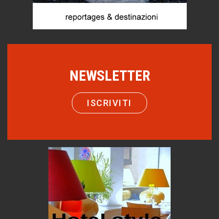
Mio nonno, salvato dai russi
Storie...di storia
Macchine di guerra
Editoriale
NEWSLETTER
Turismo in Miniera
Puglia - Tra storia e recupero
Castione, sotto il segno del castagno
ISCRIVITI
Eventi
Emilio Isgrò, il cancellatore
ARTE militante
Come difendere la pelle dal sole
Proteggersi, sempre
Hotels, B&B e Ristoranti... 10 & lode
Le nostre recensioni