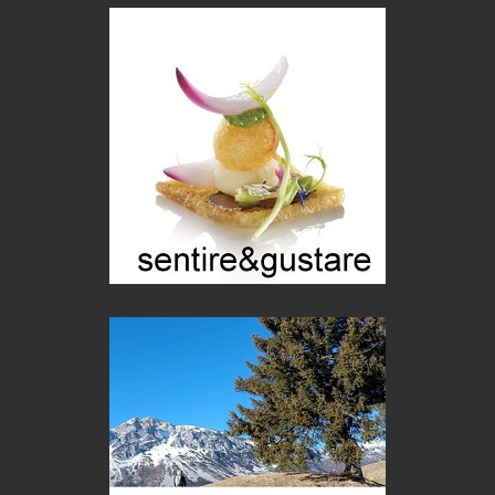
itinerari italiani
Boboli, il giardino della botanica
Gioielli italiani
Menzogne di stato
Le dichiarazioni di Maurizio Federico
Chi è, e come difendersi dallo scammer
di Mirta B. Bono