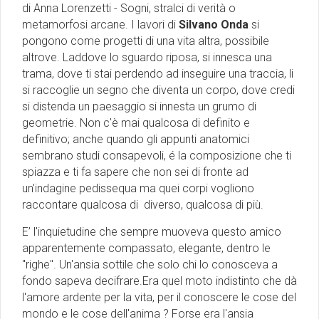
di Anna Lorenzetti - Sogni, stralci di verità o
metamorfosi arcane. I lavori di
Silvano Onda
si
pongono come progetti di una vita altra, possibile
altrove. Laddove lo sguardo riposa, si innesca una
trama, dove ti stai perdendo ad inseguire una traccia, li
si raccoglie un segno che diventa un corpo, dove credi
si distenda un paesaggio si innesta un grumo di
geometrie. Non c'è mai qualcosa di definito e
definitivo; anche quando gli appunti anatomici
sembrano studi consapevoli, é la composizione che ti
spiazza e ti fa sapere che non sei di fronte ad
un'indagine pedissequa ma quei corpi vogliono
raccontare qualcosa di diverso, qualcosa di più.
E’ l'inquietudine che sempre muoveva questo amico
apparentemente compassato, elegante, dentro le
"righe". Un'ansia sottile che solo chi lo conosceva a
fondo sapeva decifrare.Era quel moto indistinto che dà
l'amore ardente per la vita, per il conoscere le cose del
mondo e le cose dell'anima ? Forse era l'ansia