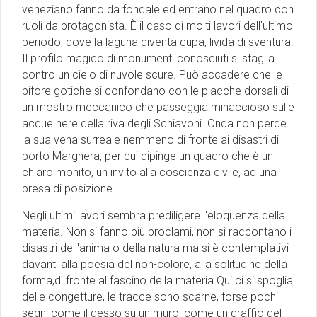
veneziano fanno da fondale ed entrano nel quadro con
ruoli da protagonista. È il caso di molti lavori dell'ultimo
periodo, dove la laguna diventa cupa, livida di sventura.
Il profilo magico di monumenti conosciuti si staglia
contro un cielo di nuvole scure. Può accadere che le
bifore gotiche si confondano con le placche dorsali di
un mostro meccanico che passeggia minaccioso sulle
acque nere della riva degli Schiavoni. Onda non perde
la sua vena surreale nemmeno di fronte ai disastri di
porto Marghera, per cui dipinge un quadro che è un
chiaro monito, un invito alla coscienza civile, ad una
presa di posizione.
Negli ultimi lavori sembra prediligere l'eloquenza della
materia. Non si fanno più proclami, non si raccontano i
disastri dell'anima o della natura ma si è contemplativi
davanti alla poesia del non-colore, alla solitudine della
forma,di fronte al fascino della materia.Qui ci si spoglia
delle congetture, le tracce sono scarne, forse pochi
segni come il gesso su un muro, come un graffio del