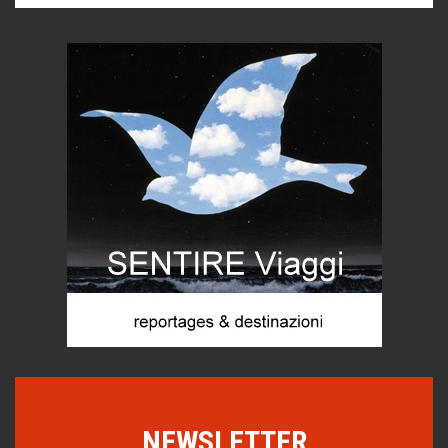
Corsica: bella, selvaggia, naturale. E vicina
Destinazioni
Trentodoc Festival, bollicine di montagna
eventi
Grecia, le donne di Olympos
Viaggi
C'era una volta la legge per le valli del silenzio
Idee per il futuro
Torre dell'Orso, mare di Puglia
itinerari italiani
Boboli, il giardino della botanica
Gioielli italiani
Menzogne di stato
Le dichiarazioni di Maurizio Federico
NEWSLETTER
Chi è, e come difendersi dallo scammer