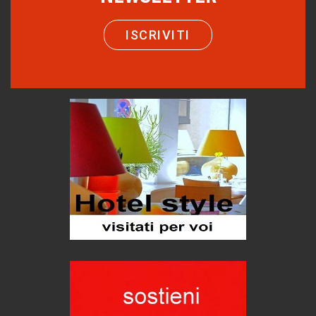
di Mirta B. Bono
ISCRIVITI
Come distingueremo il vero dal falso?
intelligenza artificiale
Agordino - Vacanze per la famiglia
Montagna italiana
Emilio Isgrò, il cancellatore
ARTE militante
Hotels, B&B e Ristoranti... 10 & lode
Le nostre recensioni
Bolzano: L'Eisenhut Boutique Hotel
Oasi di piacere
Forte San Pellegrino e i sentieri della Grande Guerra
Esperienze
Teodorico, sovrano illuminato
1500 anni dalla morte