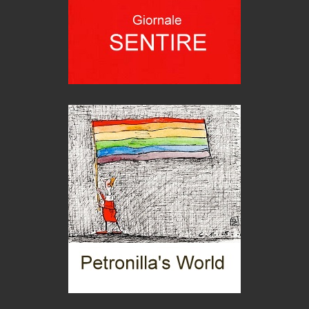
Seconde case cambiano le scelte degli italiani
Trend
Pellegrino Artusi, sapienza in cucina
grandi italiani
Germinale-Monferrato Art Fest
Arte
Corsica: bella, selvaggia, naturale. E vicina
Destinazioni
Trentodoc Festival, bollicine di montagna
eventi
Grecia, le donne di Olympos
Viaggi
C'era una volta la legge per le valli del silenzio
Idee per il futuro
Torre dell'Orso, mare di Puglia