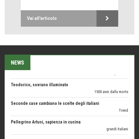
ARTE militante
Hotels, B&B e Ristoranti... 10 & lode
Vai all'articolo
Le nostre recensioni
Bolzano: L'Eisenhut Boutique Hotel
Oasi di piacere
Forte San Pellegrino e i sentieri della Grande Guerra
Esperienze
NEWS
Teodorico, sovrano illuminato
1500 anni dalla morte
Seconde case cambiano le scelte degli italiani
Trend
Pellegrino Artusi, sapienza in cucina
grandi italiani
Germinale-Monferrato Art Fest
Arte