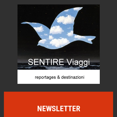
Torre dell'Orso, mare di Puglia
itinerari italiani
Boboli, il giardino della botanica
Gioielli italiani
Menzogne di stato
Le dichiarazioni di Maurizio Federico
Chi è, e come difendersi dallo scammer
di Mirta B. Bono
Mio nonno, salvato dai russi
Storie...di storia
Macchine di guerra
Editoriale
Turismo in Miniera
Puglia - Tra storia e recupero
NEWSLETTER
Castione, sotto il segno del castagno