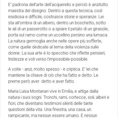
E' padrona dell'arte dell'acquerello e perciò è anzitutto
maestra del disegno. Dentro a questa tecnica, così
insidiosa e difficile, costruisce storie e speranze. Lei
sta all'ombra di un albero, dentro un boschetto, sotto
le ali di un passerotto o a spiare il petalo di un girasole,
porta sul ramo come un uccellino persino una lumaca.
La natura germoglia anche nelle opere più sofferte,
come quelle dedicate al tema della violenza sulle
donne. La sua arte è lo specchio che riflette pensieri,
tristezze e voli verso l'impossibile-possibile.
A volte - anzi, molto spesso - è criptica. E' lei che
mantiene la chiave di ciò che ha fatto e detto. Le
preme però aver detto e aver fatto.
Maria Luisa Montanari vive in Emilia, e attige dalla
natura i suoi sogni. Tronchi, rami, cortecce, soli, alberi e
fiori, che diventano testimoni silenti delle tante
questioni della vita. Una finestra, una casa, un
rampicante, ma nessun essere umano. E nessun