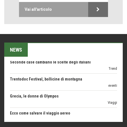
Vai all'articolo
Bolzano: L'Eisenhut Boutique Hotel
Oasi di piacere
Teodorico, sovrano illuminato
1500 anni dalla morte
Seconde case cambiano le scelte degli italiani
NEWS
Trend
Trentodoc Festival, bollicine di montagna
eventi
Grecia, le donne di Olympos
Viaggi
Ecco come salvare il viaggio aereo
imprevisti...
C'era una volta la legge per le valli del silenzio
Idee per il futuro