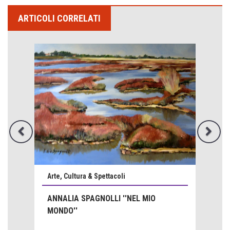
ARTICOLI CORRELATI
Emilio Isgrò, il cancellatore
ARTE militante
Arte, Cultura & Spettacoli
Come difendere la pelle dal sole
ANNALIA SPAGNOLLI ''NEL MIO
Proteggersi, sempre
MONDO''
Hotels, B&B e Ristoranti... 10 & lode
Le nostre recensioni