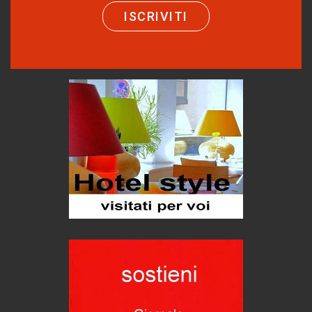
Eventi
ISCRIVITI
Emilio Isgrò, il cancellatore
ARTE militante
Come difendere la pelle dal sole
Proteggersi, sempre
Hotels, B&B e Ristoranti... 10 & lode
Le nostre recensioni
Bolzano: L'Eisenhut Boutique Hotel
Oasi di piacere
Teodorico, sovrano illuminato
1500 anni dalla morte
Seconde case cambiano le scelte degli italiani
Trend
Trentodoc Festival, bollicine di montagna
eventi