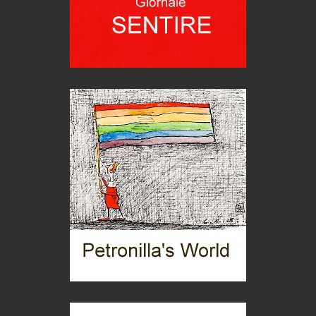
Grecia, le donne di Olympos
Viaggi
Ecco come salvare il viaggio aereo
imprevisti...
C'era una volta la legge per le valli del silenzio
Idee per il futuro
Torre dell'Orso, mare di Puglia
itinerari italiani
Boboli, il giardino della botanica
Gioielli italiani
Menzogne di stato
Le dichiarazioni di Maurizio Federico
Chi è, e come difendersi dallo scammer
di Mirta B. Bono
Mio nonno, salvato dai russi