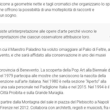
corre a geometrie nette e tagli cromatici che organizzano lo s
e offrono la possibilità di una molteplicità di racconti e
n un sogno.
ste un’interpretazione alle opere d’arte perchè vivono le
erpretazioni che ciascun osservatore attribuisce loro.
cui il Maestro Paladino ha voluto omaggiare al Palio di Feltre, a
l’evento, e che sarà affidato alla conservazione in uno dei musei
rovincia di Benevento. La scoperta della Pop Art alla Biennale d
l 1979 partecipa alle mostre che sanciscono la nascita della
nzione sull'arte italiana. Nel 1980 è nella sezione “Aperto” alla
na sala personale nel Padiglione Italia e nel 2015. Nel 1994 è il
a Città Proibita e sulla Grande Muraglia.
 a partire dalla Montagna del sale in piazza del Plebiscito a Napoli 
renze nel 2012. Collabora con architetti, registi e musicisti, fra 