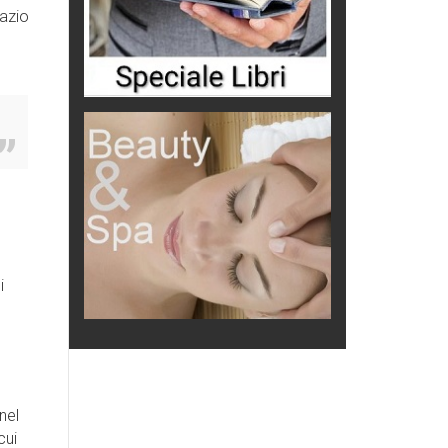
pazio
i
nel
cui