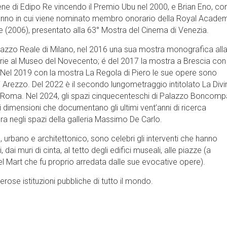
ne di Edipo Re vincendo il Premio Ubu nel 2000, e Brian Eno, con
, anno in cui viene nominato membro onorario della Royal Academ
ijote (2006), presentato alla 63° Mostra del Cinema di Venezia.
azzo Reale di Milano, nel 2016 una sua mostra monografica all
tterarie al Museo del Novecento; é del 2017 la mostra a Brescia con
tà. Nel 2019 con la mostra La Regola di Piero le sue opere sono
à di Arezzo. Del 2022 è il secondo lungometraggio intitolato La Divi
 Roma. Nel 2024, gli spazi cinquecenteschi di Palazzo Boncomp
i dimensioni che documentano gli ultimi vent’anni di ricerca
ra negli spazi della galleria Massimo De Carlo.
o, urbano e architettonico, sono celebri gli interventi che hanno
, dai muri di cinta, al tetto degli edifici museali, alle piazze (a
l Mart che fu proprio arredata dalle sue evocative opere).
rose istituzioni pubbliche di tutto il mondo.