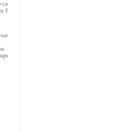
 cui
y. È
a
 sue
na
agni