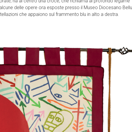
orate, ha al centro una croce, che richiama al profondo legame
in alcune delle opere ora esposte presso il Museo Diocesano Bell
stellazioni che appaiono sul frammento blu in alto a destra.