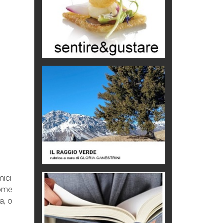
Castione, sotto il segno del
castagno
Eventi
Picasso. Il linguaggio delle idee
Vite d'arte
mici
come
a, o