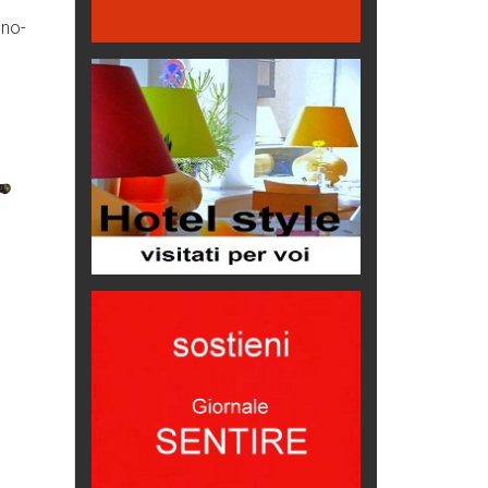
Oasi di piacere
uno-
Teodorico, sovrano illuminato
1500 anni dalla morte
Seconde case cambiano le scelte
degli italiani
Trend
Trentodoc Festival, bollicine di
montagna
eventi
Grecia, le donne di Olympos
Viaggi
Ecco come salvare il viaggio
aereo
imprevisti...
C'era una volta la legge per le
valli del silenzio
Idee per il futuro