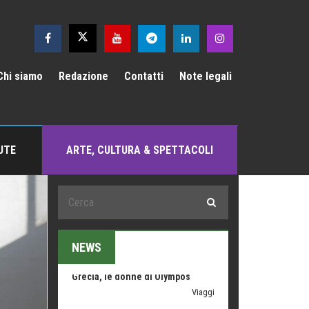
Le nostre recensioni
Bolzano: L'Eisenhut Boutique
Hotel
Oasi di piacere
Chi siamo
Redazione
Contatti
Note legali
Teodorico, sovrano illuminato
1500 anni dalla morte
Seconde case cambiano le scelte
degli italiani
UTE
ARTE, CULTURA & SPETTACOLI
Trend
Trentodoc Festival, bollicine di
montagna
eventi
Grecia, le donne di Olympos
Viaggi
NEWS
Ecco come salvare il viaggio
aereo
imprevisti...