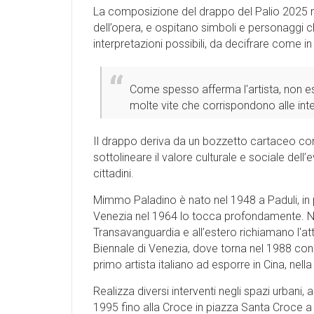
La composizione del drappo del Palio 2025 ri
dell’opera, e ospitano simboli e personaggi ch
interpretazioni possibili, da decifrare come i
Come spesso afferma l'artista, non esi
molte vite che corrispondono alle int
Il drappo deriva da un bozzetto cartaceo con 
sottolineare il valore culturale e sociale del
cittadini.
Mimmo Paladino è nato nel 1948 a Paduli, in p
Venezia nel 1964 lo tocca profondamente. Ne
Transavanguardia e all’estero richiamano l'atte
Biennale di Venezia, dove torna nel 1988 con u
primo artista italiano ad esporre in Cina, nell
Realizza diversi interventi negli spazi urbani,
1995 fino alla Croce in piazza Santa Croce a Fi