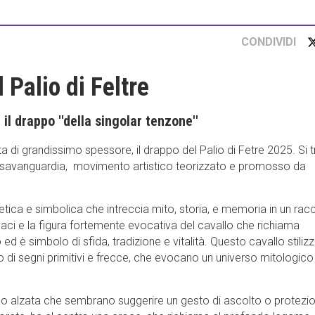
CONDIVIDI
Palio di Feltre
il drappo ''della singolar tenzone''
ta di grandissimo spessore, il drappo del Palio di Fetre 2025. Si t
ransavanguardia, movimento artistico teorizzato e promosso da
tica e simbolica che intreccia mito, storia, e memoria in un rac
 vivaci e la figura fortemente evocativa del cavallo che richiama
d è simbolo di sfida, tradizione e vitalità. Questo cavallo stilizz
o di segni primitivi e frecce, che evocano un universo mitologico
no alzata che sembrano suggerire un gesto di ascolto o protezi