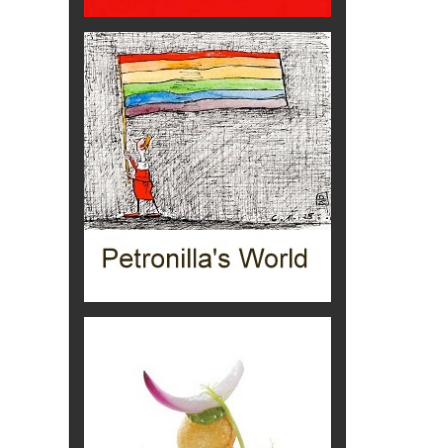
Torre dell'Orso, mare di Puglia
itinerari italiani
Boboli, il giardino della botanica
Gioielli italiani
Menzogne di stato
Le dichiarazioni di Maurizio Federico
Chi è, e come difendersi dallo
scammer
di Mirta B. Bono
Mio nonno, salvato dai russi
Storie...di storia
Macchine di guerra
Editoriale
Turismo in Miniera
Puglia - Tra storia e recupero