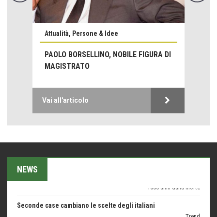
Attualità, Persone & Idee
Emilio Isgrò, il cancellatore
ARTE militante
PAOLO BORSELLINO, NOBILE FIGURA DI
MAGISTRATO
Come difendere la pelle dal sole
Proteggersi, sempre
Hotels, B&B e Ristoranti... 10 & lode
Vai all'articolo
Le nostre recensioni
Bolzano: L'Eisenhut Boutique Hotel
Oasi di piacere
Teodorico, sovrano illuminato
1500 anni dalla morte
NEWS
Seconde case cambiano le scelte degli italiani
Trend
Trentodoc Festival, bollicine di montagna