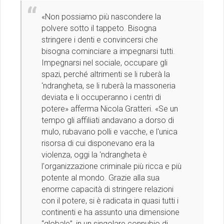
«Non possiamo più nascondere la
polvere sotto il tappeto. Bisogna
stringere i denti e convincersi che
bisogna cominciare a impegnarsi tutti.
Impegnarsi nel sociale, occupare gli
spazi, perché altrimenti se li ruberà la
‘ndrangheta, se li ruberà la massoneria
deviata e li occuperanno i centri di
potere» afferma Nicola Gratteri. «Se un
tempo gli affiliati andavano a dorso di
mulo, rubavano polli e vacche, e l'unica
risorsa di cui disponevano era la
violenza, oggi la 'ndrangheta è
l'organizzazione criminale più ricca e più
potente al mondo. Grazie alla sua
enorme capacità di stringere relazioni
con il potere, si è radicata in quasi tutti i
continenti e ha assunto una dimensione
“globale”, in un singolare connubio di