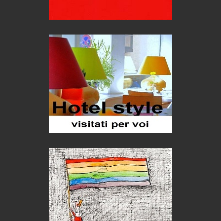
Oasi di piacere
Teodorico, sovrano illuminato
1500 anni dalla morte
Seconde case cambiano le scelte degli italiani
Trend
Trentodoc Festival, bollicine di montagna
eventi
Grecia, le donne di Olympos
Viaggi
Ecco come salvare il viaggio aereo
imprevisti...
C'era una volta la legge per le valli del silenzio
Idee per il futuro
Torre dell'Orso, mare di Puglia
itinerari italiani