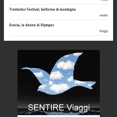
eventi
Grecia, le donne di Olympos
Viaggi
Ecco come salvare il viaggio aereo
imprevisti...
C'era una volta la legge per le valli del silenzio
Idee per il futuro
Torre dell'Orso, mare di Puglia
itinerari italiani
Boboli, il giardino della botanica
Gioielli italiani
Menzogne di stato
Le dichiarazioni di Maurizio Federico
Chi è, e come difendersi dallo scammer
di Mirta B. Bono