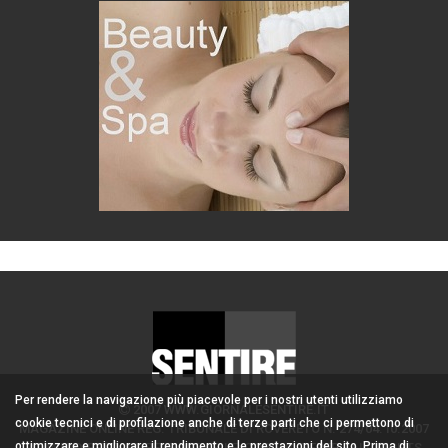
Per rendere la navigazione più piacevole per i nostri utenti utilizziamo
2007 WWW.GIORNALESENTIRE.IT
cookie tecnici e di profilazione anche di terze parti che ci permettono di
MAGAZINE ONLINE REG. TRIBUNALE DI ROVERETO N. 274/04.10.2007
ottimizzare e migliorare il rendimento e le prestazioni del sito. Prima di
ADMIN/DIRETTORE RESPONSABILE: CORONA PERER - ALL RIGHTS