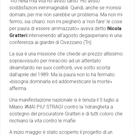
«Io nella mia vita ho avuto tanto. Ho avuto
soddisfazioni inimmaginabili. Quindi, anche se morissi
domani, per me non sarebbe un problema. Ma non mi
fermo, sia chiaro: non mi piegherò a 'non fare' le cose
per paura di essere ammazzato» aveva detto
Nicola
Gratteri
intervenendo all'agosto degasperiano in una
conferenza ai giardini di Civezzano (Tn).
La sua è una missione che chiede un prezzo altissimo:
sopravvissuto per miracolo ad un attentato
dinamitardo nei suoi confronti, vive sotto scorta
dall'aprile del 1989. Ma la paura non lo ha fermato:
«bisogna dominarla ed addomesticare la morte»
afferma.
Una manifestazione nazionale si è tenuta il 5 luglio a
Milano #MAI PIU’ STRAGI contro la ‘ndrangheta a
sostegno del procuratore Gratteri e di tutti coloro che
rischiano la vita contro le mafie.
A inizio maggio è stato scoperto il progetto di un