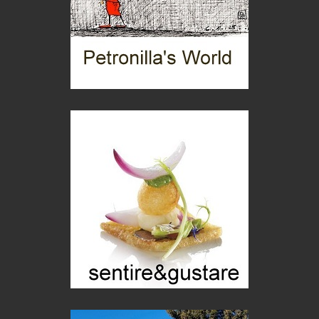
Boboli, il giardino della botanica
Gioielli italiani
Menzogne di stato
Le dichiarazioni di Maurizio Federico
Chi è, e come difendersi dallo scammer
di Mirta B. Bono
Mio nonno, salvato dai russi
Storie...di storia
Macchine di guerra
Editoriale
Turismo in Miniera
Puglia - Tra storia e recupero
Castione, sotto il segno del castagno
Eventi