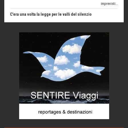
C'era una volta la legge per le valli del silenzio
Idee per il futuro
Torre dell'Orso, mare di Puglia
itinerari italiani
Boboli, il giardino della botanica
Gioielli italiani
Menzogne di stato
Le dichiarazioni di Maurizio Federico
Chi è, e come difendersi dallo scammer
di Mirta B. Bono
Mio nonno, salvato dai russi
Storie...di storia
Macchine di guerra
Editoriale
Turismo in Miniera