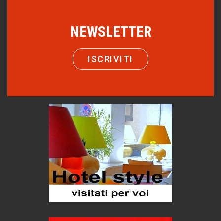
Puglia - Tra storia e recupero
Castione, sotto il segno del castagno
NEWSLETTER
Eventi
Emilio Isgrò, il cancellatore
ISCRIVITI
ARTE militante
Come difendere la pelle dal sole
Proteggersi, sempre
Hotels, B&B e Ristoranti... 10 & lode
Le nostre recensioni
Bolzano: L'Eisenhut Boutique Hotel
Oasi di piacere
Teodorico, sovrano illuminato
1500 anni dalla morte
Seconde case cambiano le scelte degli italiani
Trend