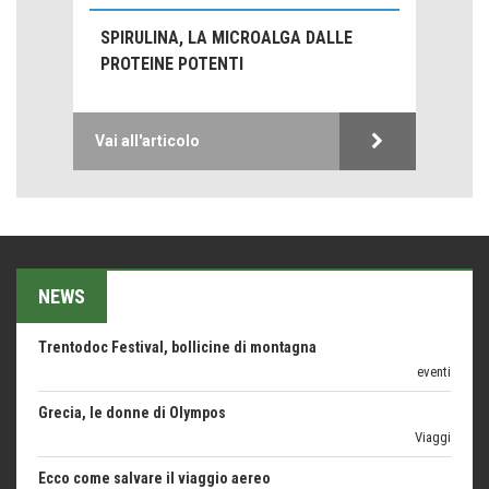
Proteggersi, sempre
SPIRULINA, LA MICROALGA DALLE
Hotels, B&B e Ristoranti... 10 & lode
PROTEINE POTENTI
Le nostre recensioni
Bolzano: L'Eisenhut Boutique Hotel
Oasi di piacere
Vai all'articolo
Teodorico, sovrano illuminato
1500 anni dalla morte
Seconde case cambiano le scelte degli italiani
Trend
NEWS
Trentodoc Festival, bollicine di montagna
eventi
Grecia, le donne di Olympos
Viaggi
Ecco come salvare il viaggio aereo
imprevisti...