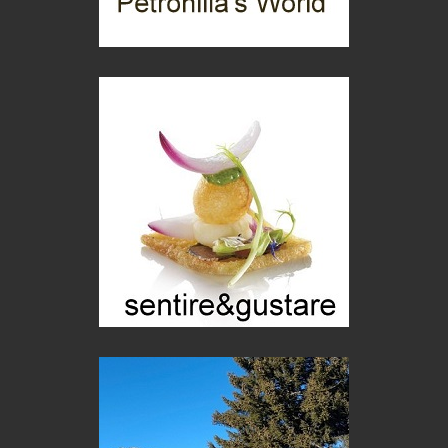
di Mirta B. Bono
Mio nonno, salvato dai russi
Storie...di storia
Macchine di guerra
Editoriale
Turismo in Miniera
Puglia - Tra storia e recupero
Castione, sotto il segno del castagno
Eventi