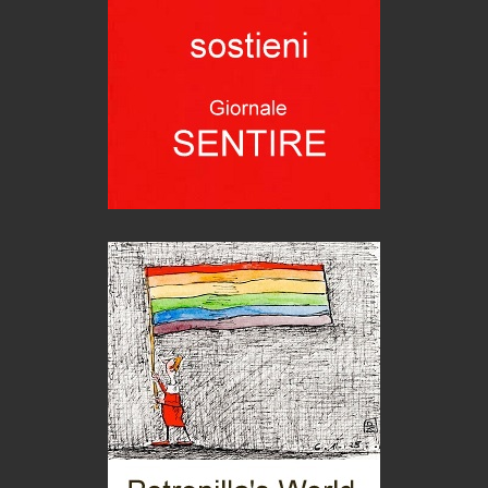
Trentodoc Festival, bollicine di montagna
eventi
Grecia, le donne di Olympos
Viaggi
Ecco come salvare il viaggio aereo
imprevisti...
C'era una volta la legge per le valli del silenzio
Idee per il futuro
Torre dell'Orso, mare di Puglia
itinerari italiani
Boboli, il giardino della botanica
Gioielli italiani
Menzogne di stato
Le dichiarazioni di Maurizio Federico
Chi è, e come difendersi dallo scammer