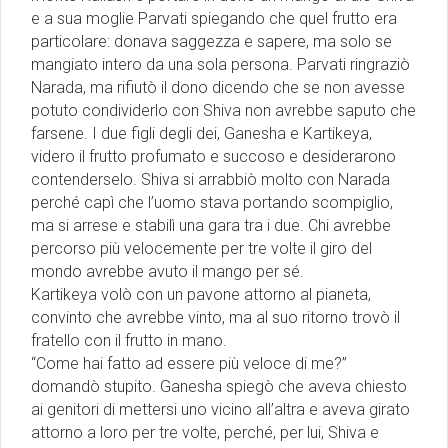
e a sua moglie Parvati spiegando che quel frutto era
particolare: donava saggezza e sapere, ma solo se
mangiato intero da una sola persona. Parvati ringraziò
Narada, ma rifiutò il dono dicendo che se non avesse
potuto condividerlo con Shiva non avrebbe saputo che
farsene. I due figli degli dei, Ganesha e Kartikeya,
videro il frutto profumato e succoso e desiderarono
contenderselo. Shiva si arrabbiò molto con Narada
perché capì che l’uomo stava portando scompiglio,
ma si arrese e stabilì una gara tra i due. Chi avrebbe
percorso più velocemente per tre volte il giro del
mondo avrebbe avuto il mango per sé.
Kartikeya volò con un pavone attorno al pianeta,
convinto che avrebbe vinto, ma al suo ritorno trovò il
fratello con il frutto in mano.
“Come hai fatto ad essere più veloce di me?”
domandò stupito. Ganesha spiegò che aveva chiesto
ai genitori di mettersi uno vicino all’altra e aveva girato
attorno a loro per tre volte, perché, per lui, Shiva e