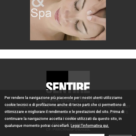
Per rendere la navigazione più piacevole per i nostri utenti utilizziamo
2007 WWW.GIORNALESENTIRE.IT
cookie tecnici e di profilazione anche di terze parti che ci permettono di
MAGAZINE ONLINE REG. TRIBUNALE DI ROVERETO N. 274/04.10.2007
ottimizzare e migliorare il rendimento e le prestazioni del sito. Prima di
ADMIN/DIRETTORE RESPONSABILE: CORONA PERER - ALL RIGHTS
RESERVED
continuare la navigazione accetta i cookie utilizzati da questo sito, in
POLICY PRIVACY
qualunque momento potrai cancellarli.
Leggi l'informativa qui.
CF: PRRCRN60P59D530L