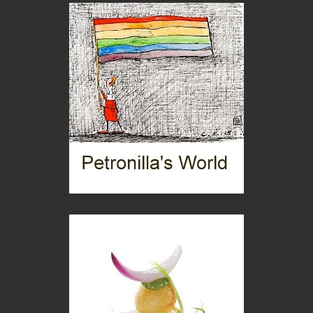
C'era una volta la legge per le valli del silenzio
Idee per il futuro
Torre dell'Orso, mare di Puglia
itinerari italiani
Boboli, il giardino della botanica
Gioielli italiani
Menzogne di stato
Le dichiarazioni di Maurizio Federico
Chi è, e come difendersi dallo scammer
di Mirta B. Bono
Mio nonno, salvato dai russi
Storie...di storia
Macchine di guerra
Editoriale
Turismo in Miniera
Puglia - Tra storia e recupero