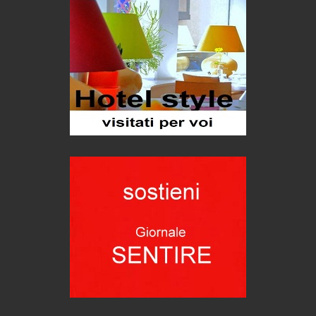
Hotels, B&B e Ristoranti... 10 & lode
Le nostre recensioni
Bolzano: L'Eisenhut Boutique Hotel
Oasi di piacere
Teodorico, sovrano illuminato
1500 anni dalla morte
Seconde case cambiano le scelte degli italiani
Trend
Trentodoc Festival, bollicine di montagna
eventi
Grecia, le donne di Olympos
Viaggi
Ecco come salvare il viaggio aereo
imprevisti...