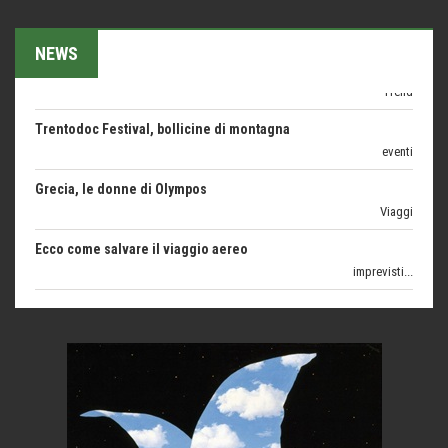
Seconde case cambiano le scelte degli italiani
Trend
NEWS
Trentodoc Festival, bollicine di montagna
eventi
Grecia, le donne di Olympos
Viaggi
Ecco come salvare il viaggio aereo
imprevisti...
C'era una volta la legge per le valli del silenzio
Idee per il futuro
Torre dell'Orso, mare di Puglia
itinerari italiani
Boboli, il giardino della botanica
Gioielli italiani
Menzogne di stato