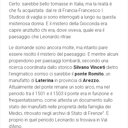
Certo: sarebbe bello tornasse in Italia, ma la reatà è
che fu acquistata dal re di Francia Francesco I.
Studiosi di vaglia si sono interrogati a lungo su questa
misteriosa donna. E il mistero della Gioconda era
capire anzitutto chi era, dove viveva, quale era il
paesaggio che Leonardo ritrae.
Le domande sono ancora molte, ma intanto pare
essere risolto il mistero del paesaggio. E mentre alcuni
propendono per paesaggi lombardi, secondo una
ricerca coordinata dallo storico
Silvano Vinceti
dietro
l'enigmatico sorriso ci sarebbe il
ponte Romito
, un
manufatto di
Laterina
in provincia di
Arezzo.
Attualmente del ponte rimane un solo arco, ma nel
periodo tra il 1501 e il 1503 il ponte era in funzione e
frequentatissimo, come attesta un documento sullo
stato dei manufatti nelle proprietà della famiglia dei
Medici, ritrovato negli archivi di Stato di Firenze”. E
proprio in quel periodo Leonardo si trovava in Val
d’Arno.