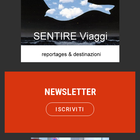
Le dichiarazioni di Maurizio Federico
Chi è, e come difendersi dallo scammer
di Mirta B. Bono
Mio nonno, salvato dai russi
Storie...di storia
Macchine di guerra
Editoriale
Turismo in Miniera
Puglia - Tra storia e recupero
NEWSLETTER
Castione, sotto il segno del castagno
Eventi
ISCRIVITI
Emilio Isgrò, il cancellatore
ARTE militante
Come difendere la pelle dal sole
Proteggersi, sempre