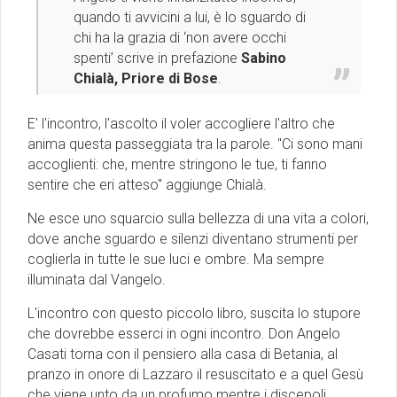
quando ti avvicini a lui, è lo sguardo di
chi ha la grazia di ‘non avere occhi
spenti’ scrive in prefazione
Sabino
Chialà, Priore di Bose
.
E' l'incontro, l'ascolto il voler accogliere l'altro che
anima questa passeggiata tra la parole. ''Ci sono mani
accoglienti: che, mentre stringono le tue, ti fanno
sentire che eri atteso'' aggiunge Chialà.
Ne esce uno squarcio sulla bellezza di una vita a colori,
dove anche sguardo e silenzi diventano strumenti per
coglierla in tutte le sue luci e ombre. Ma sempre
illuminata dal Vangelo.
L'incontro con questo piccolo libro, suscita lo stupore
che dovrebbe esserci in ogni incontro. Don Angelo
Casati torna con il pensiero alla casa di Betania, al
pranzo in onore di Lazzaro il resuscitato e a quel Gesù
che viene unto da un profumo mentre i discepoli