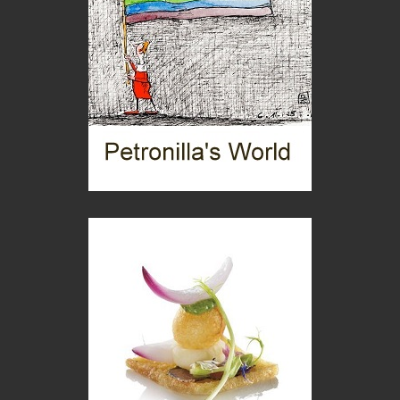
Boboli, il giardino della botanica
Gioielli italiani
Menzogne di stato
Le dichiarazioni di Maurizio Federico
Chi è, e come difendersi dallo scammer
di Mirta B. Bono
Mio nonno, salvato dai russi
Storie...di storia
Macchine di guerra
Editoriale
Turismo in Miniera
Puglia - Tra storia e recupero
Castione, sotto il segno del castagno
Eventi
Picasso. Il linguaggio delle idee
Vite d'arte