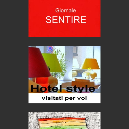
Teodorico, sovrano illuminato
1500 anni dalla morte
Seconde case cambiano le scelte degli italiani
Trend
Trentodoc Festival, bollicine di montagna
eventi
Grecia, le donne di Olympos
Viaggi
Ecco come salvare il viaggio aereo
imprevisti...
C'era una volta la legge per le valli del silenzio
Idee per il futuro
Torre dell'Orso, mare di Puglia
itinerari italiani