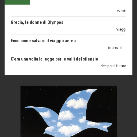
Grecia, le donne di Olympos
Viaggi
Ecco come salvare il viaggio aereo
imprevisti...
C'era una volta la legge per le valli del silenzio
Idee per il futuro
Torre dell'Orso, mare di Puglia
itinerari italiani
Boboli, il giardino della botanica
Gioielli italiani
Menzogne di stato
Le dichiarazioni di Maurizio Federico
Chi è, e come difendersi dallo scammer
di Mirta B. Bono
Mio nonno, salvato dai russi