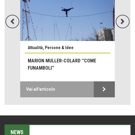
Come difendere la pelle dal sole
Proteggersi, sempre
Attualità, Persone & Idee
Hotels, B&B e Ristoranti... 10 & lode
Le nostre recensioni
MARION MULLER-COLARD ''COME
FUNAMBOLI''
Bolzano: L'Eisenhut Boutique Hotel
Oasi di piacere
Teodorico, sovrano illuminato
Vai all'articolo
1500 anni dalla morte
Seconde case cambiano le scelte degli italiani
Trend
Trentodoc Festival, bollicine di montagna
NEWS
eventi