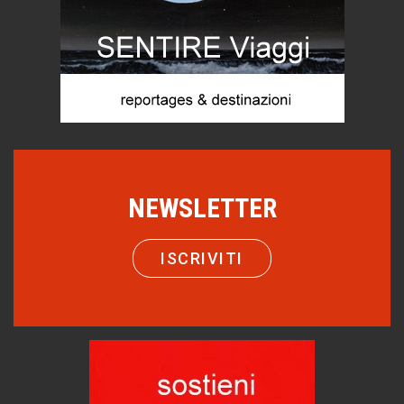
Storie...di storia
Macchine di guerra
Editoriale
Turismo in Miniera
Puglia - Tra storia e recupero
Castione, sotto il segno del castagno
Eventi
NEWSLETTER
Picasso. Il linguaggio delle idee
Vite d'arte
ISCRIVITI
Come difendere la pelle dal sole
Proteggersi, sempre
Hotels, B&B e Ristoranti... 10 & lode
Le nostre recensioni
Bolzano: L'Eisenhut Boutique Hotel
Oasi di piacere