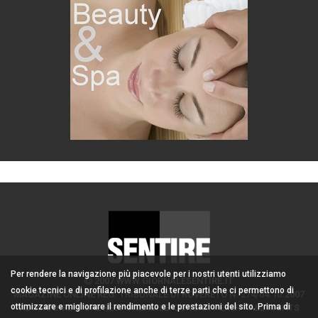
Per rendere la navigazione più piacevole per i nostri utenti utilizziamo
2007 WWW.GIORNALESENTIRE.IT
cookie tecnici e di profilazione anche di terze parti che ci permettono di
MAGAZINE ONLINE REG. TRIBUNALE DI ROVERETO N. 274/04.10.2007
ottimizzare e migliorare il rendimento e le prestazioni del sito. Prima di
ADMIN/DIRETTORE RESPONSABILE: CORONA PERER - ALL RIGHTS