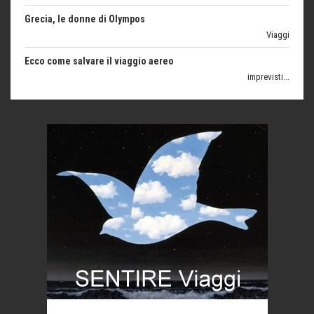
Viaggi
Ecco come salvare il viaggio aereo
imprevisti...
C'era una volta la legge per le valli del silenzio
Idee per il futuro
Torre dell'Orso, mare di Puglia
itinerari italiani
Boboli, il giardino della botanica
Gioielli italiani
Menzogne di stato
Le dichiarazioni di Maurizio Federico
Chi è, e come difendersi dallo scammer
di Mirta B. Bono
Mio nonno, salvato dai russi
Storie...di storia