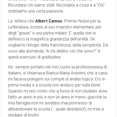
Ricordarsi chi siamo stati. Ricordarsi a cosa e a "Chi"
dobbiamo una certa passione.
La lettera che
Albert Camus
, Premio Nobel per la
Letteratura, scrisse al suo maestro elementare, per
dirgli "grazie" è una pietra miliare. E' quella che io
definisco la magnifica grandezza dell'umiltà. Se
vogliamo l'elogio della franchezza, della semplicità. Dà
voce alla domanda: "A chi debbo ciò che sono?" è
quindi esercizio di gratitudine.
Ho sempre portato nel mio cuore la professoressa di
italiano, si chiamava Bianca Maria Anselmi, che a casa
mi faceva piangere sui compiti di analisi logica. Ero in
prima media e a scuola non andavo per nulla bene.
Quando mi resi conto che a forza di non-studiare avrei
fatto un anno in più, e non un anno in meno, giacchè la
mia famiglia non mi avrebbe mai permesso di
abbandonare la scuola (...quale desiderio!), mi misi a
studiare di brutto.