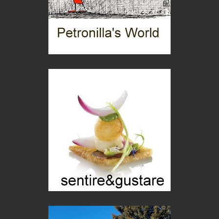
Menzogne di stato
Le dichiarazioni di Maurizio Federico
Chi è, e come difendersi dallo scammer
di Mirta B. Bono
Mio nonno, salvato dai russi
Storie...di storia
Macchine di guerra
Editoriale
Turismo in Miniera
Puglia - Tra storia e recupero
Castione, sotto il segno del castagno
Eventi