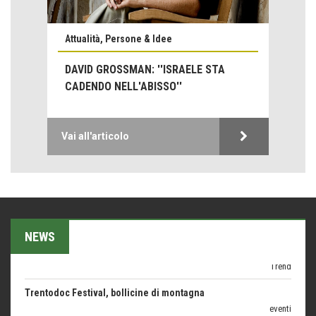
Emilio Isgrò, il cancellatore
ARTE militante
Attualità, Persone & Idee
Come difendere la pelle dal sole
Proteggersi, sempre
DAVID GROSSMAN: ''ISRAELE STA
CADENDO NELL'ABISSO''
Hotels, B&B e Ristoranti... 10 & lode
Le nostre recensioni
Bolzano: L'Eisenhut Boutique Hotel
Vai all'articolo
Oasi di piacere
Teodorico, sovrano illuminato
1500 anni dalla morte
Seconde case cambiano le scelte degli italiani
NEWS
Trend
Trentodoc Festival, bollicine di montagna
eventi
Grecia, le donne di Olympos