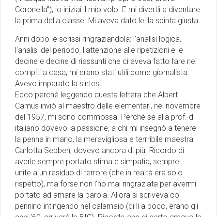
Coronella"), io iniziai il mio volo. E mi divertii a diventare
la prima della classe. Mi aveva dato lei la spinta giusta.
Anni dopo le scrissi ringraziandola: l'analisi logica,
l'analisi del periodo, l'attenzione alle ripetizioni e le
decine e decine di riassunti che ci aveva fatto fare nei
compiti a casa, mi erano stati utili come giornalista.
Avevo imparato la sintesi.
Ecco perchè leggendo questa lettera che Albert
Camus inviò al maestro delle elementari, nel novembre
del 1957, mi sono commossa. Perchè se alla prof. di
italiano dovevo la passione, a chi mi insegnò a tenere
la penna in mano, la meravigliosa e terrribile maestra
Carlotta Sebben, dovevo ancora di più. Ricordo di
averle sempre portato stima e simpatia, sempre
unite a un residuo di terrore (che in realtà era solo
rispetto), ma forse non l'ho mai ringraziata per avermi
portato ad amare la parola. Allora si scriveva col
pennino intingendo nel calamaio (di lì a poco, erano gli