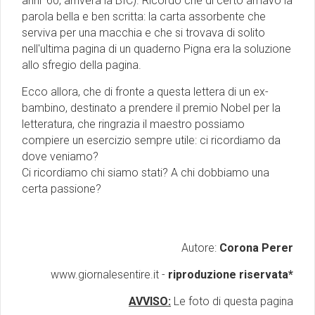
anni '60, arriverà la BIC). Ricordo che di certo amavo la
parola bella e ben scritta: la carta assorbente che
serviva per una macchia e che si trovava di solito
nell'ultima pagina di un quaderno Pigna era la soluzione
allo sfregio della pagina.
Ecco allora, che di fronte a questa lettera di un ex-
bambino, destinato a prendere il premio Nobel per la
letteratura, che ringrazia il maestro possiamo
compiere un esercizio sempre utile: ci ricordiamo da
dove veniamo?
Ci ricordiamo chi siamo stati? A chi dobbiamo una
certa passione?
Autore:
Corona Perer
www.giornalesentire.it -
riproduzione riservata*
AVVISO:
Le foto di questa pagina