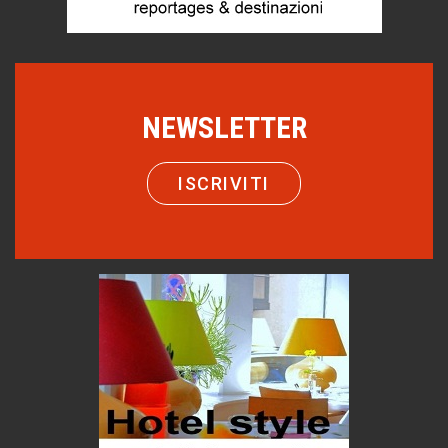
Macchine di guerra
Editoriale
Turismo in Miniera
Puglia - Tra storia e recupero
NEWSLETTER
Castione, sotto il segno del castagno
Eventi
ISCRIVITI
Emilio Isgrò, il cancellatore
ARTE militante
Come difendere la pelle dal sole
Proteggersi, sempre
Hotels, B&B e Ristoranti... 10 & lode
Le nostre recensioni
Bolzano: L'Eisenhut Boutique Hotel
Oasi di piacere
Teodorico, sovrano illuminato