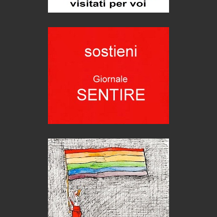
1500 anni dalla morte
Seconde case cambiano le scelte degli italiani
Trend
Trentodoc Festival, bollicine di montagna
eventi
Grecia, le donne di Olympos
Viaggi
Ecco come salvare il viaggio aereo
imprevisti...
C'era una volta la legge per le valli del silenzio
Idee per il futuro
Torre dell'Orso, mare di Puglia
itinerari italiani
Boboli, il giardino della botanica
Gioielli italiani