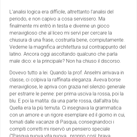
L'analisi logica era difficile, altrettanto l'analisi del
periodo, e non capivo a cosa servissero. Ma
finalmente mi entrò in testa e divenne un gioco
meraviglioso che al liceo mi servì per cercare la
chiusura di una frase, costruirla bene, compiutamente.
Vederne la magnifica architettura sul contrappunto del
latino. Ancora oggi ascoltando qualcuno che parla
male dico: e la principale? Non ha chiuso il discorso.
Dovevo tutto a lei. Quando la prof. Anselmi arrivava in
classe, ci colpiva la raffinata eleganza. Aveva borse
meravigliose, le apriva con grazia nel silenzio generale
per estrarre le penne: per prima usciva la rossa, poi la
blu. E poi la matita: da una parte rossa, dall'altra blu.
Quella era la più temuta. Ci insegnava la grammatica
con un amore e un rigore esemplare ed il giorno in cui,
tornati dalle vacanze di Pasqua, consegnandoci i
compiti corretti mi riservò un pensiero speciale
("Pasqua nuova vita nuova...proprio così: brava