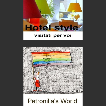
Trentodoc Festival, bollicine di montagna
eventi
Grecia, le donne di Olympos
Viaggi
Ecco come salvare il viaggio aereo
imprevisti...
C'era una volta la legge per le valli del silenzio
Idee per il futuro
Torre dell'Orso, mare di Puglia
itinerari italiani
Boboli, il giardino della botanica
Gioielli italiani
Menzogne di stato
Le dichiarazioni di Maurizio Federico
Chi è, e come difendersi dallo scammer
di Mirta B. Bono