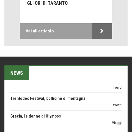
GLI ORI DI TARANTO
Hotels, B&B e Ristoranti... 10 & lode
Le nostre recensioni
Bolzano: L'Eisenhut Boutique Hotel
Vai all'articolo
Oasi di piacere
Teodorico, sovrano illuminato
1500 anni dalla morte
Seconde case cambiano le scelte degli italiani
Trend
NEWS
Trentodoc Festival, bollicine di montagna
eventi
Grecia, le donne di Olympos
Viaggi
Ecco come salvare il viaggio aereo
imprevisti...