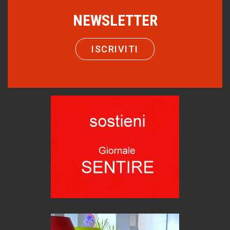
NEWSLETTER
Castione, sotto il segno del castagno
Eventi
Emilio Isgrò, il cancellatore
ISCRIVITI
ARTE militante
Come difendere la pelle dal sole
Proteggersi, sempre
Hotels, B&B e Ristoranti... 10 & lode
Le nostre recensioni
Bolzano: L'Eisenhut Boutique Hotel
Oasi di piacere
Teodorico, sovrano illuminato
1500 anni dalla morte
Seconde case cambiano le scelte degli italiani
Trend