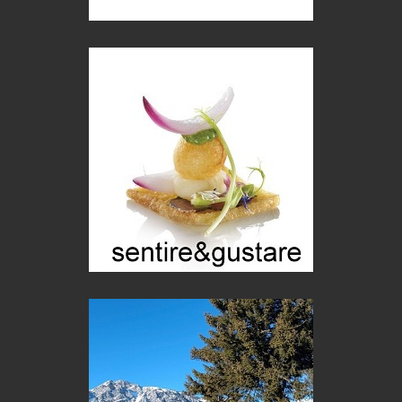
Mio nonno, salvato dai russi
Storie...di storia
Macchine di guerra
Editoriale
Turismo in Miniera
Puglia - Tra storia e recupero
Castione, sotto il segno del castagno
Eventi