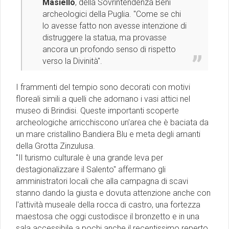
Masiello
, della Sovrintendenza Beni
archeologici della Puglia. "Come se chi
lo avesse fatto non avesse intenzione di
distruggere la statua, ma provasse
ancora un profondo senso di rispetto
verso la Divinità".
I frammenti del tempio sono decorati con motivi
floreali simili a quelli che adornano i vasi attici nel
museo di Brindisi. Queste importanti scoperte
archeologiche arricchiscono un'area che è baciata da
un mare cristallino Bandiera Blu e meta degli amanti
della Grotta Zinzulusa.
"Il turismo culturale è una grande leva per
destagionalizzare il Salento" affermano gli
amministratori locali che alla campagna di scavi
stanno dando la giusta e dovuta attenzione anche con
l'attività museale della rocca di castro, una fortezza
maestosa che oggi custodisce il bronzetto e in una
sala accessibile a pochi anche il recentissimo reperto