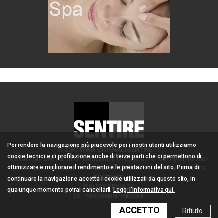
Per rendere la navigazione più piacevole per i nostri utenti utilizziamo
2007 WWW.GIORNALESENTIRE.IT
cookie tecnici e di profilazione anche di terze parti che ci permettono di
MAGAZINE ONLINE REG. TRIBUNALE DI ROVERETO N. 274/04.10.2007
ottimizzare e migliorare il rendimento e le prestazioni del sito. Prima di
ADMIN/DIRETTORE RESPONSABILE: CORONA PERER - ALL RIGHTS
RESERVED
continuare la navigazione accetta i cookie utilizzati da questo sito, in
POLICY PRIVACY
qualunque momento potrai cancellarli.
Leggi l'informativa qui.
CF: PRRCRN60P59D530L
ACCETTO
Rifiuto