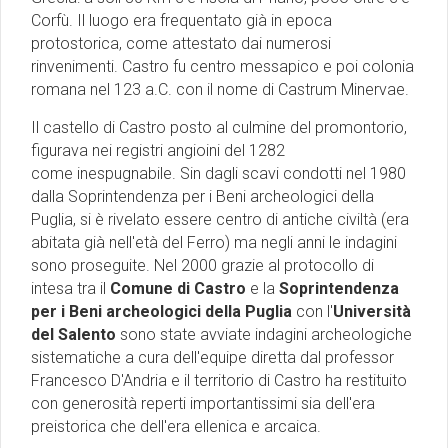
Corfù. Il luogo era frequentato già in epoca
protostorica, come attestato dai numerosi
rinvenimenti. Castro fu centro messapico e poi colonia
romana nel 123 a.C. con il nome di Castrum Minervae.
Il castello di Castro posto al culmine del promontorio,
figurava nei registri angioini del 1282
come inespugnabile. Sin dagli scavi condotti nel 1980
dalla Soprintendenza per i Beni archeologici della
Puglia, si è rivelato essere centro di antiche civiltà (era
abitata già nell'età del Ferro) ma negli anni le indagini
sono proseguite. Nel 2000 grazie al protocollo di
intesa tra il
Comune di Castro
e la
Soprintendenza
per i Beni archeologici della Puglia
con l'
Università
del Salento
sono state avviate indagini archeologiche
sistematiche a cura dell'equipe diretta dal professor
Francesco D'Andria e il territorio di Castro ha restituito
con generosità reperti importantissimi sia dell'era
preistorica che dell'era ellenica e arcaica.