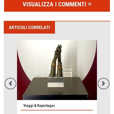
VISUALIZZA I COMMENTI
ARTICOLI CORRELATI
Emilio Isgrò, il cancellatore
ARTE militante
Viaggi & Reportages
Come difendere la pelle dal sole
Proteggersi, sempre