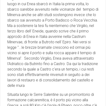
luogo in cui Enea sbarcò in Italia la prima volta, lo
sbarco sarebbe avvenuto nelle vicinanze del tempio di
Minerva anche se altri studi sostengono invece che lo
sbarco sai avvenuto a Porto Badisco o Roca Vecchia.
Ma a sostenere la tesi fu nientemeno che Virgilio, nel
terzo libro dell' Eneide, quando scrive che il primo
approdo di Enea in Italia avvenne nella Castrum
Minervae, di fronte a Butroto nell' Epiro. Nei versi si
legge "...le brezze bramate crescono ed ormai più
vicino si apre il porto e sulla rocca appare il tempio di
Minerva". Secondo Virgilio, Enea aveva attraversato
l'Adriatico da Butrinto fino a Castro. Da qui la tradizione
secondo la quale a Castro c'era un tempio, i cui resti
sono stati effettivamente rinvenuti in seguito a dei
lavori di restauro e di consolidamento del castello e
delle mura
Situata lungo le Serre Salentine su un promontorio di
formazione calcarenitica, è il porto più vicino alla
Grecia: a soli 80 Km c'è l'isola di Phano, poco oltre c'è