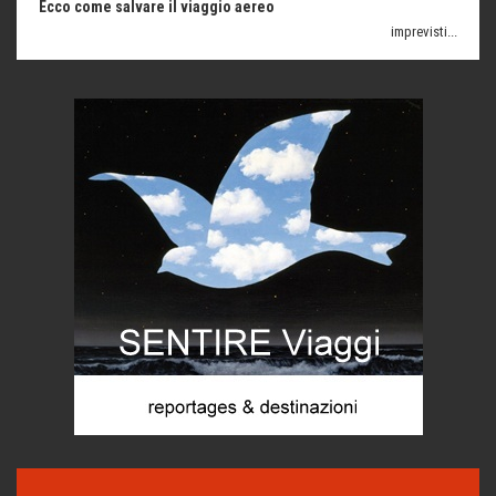
C'era una volta la legge per le valli del silenzio
Idee per il futuro
Torre dell'Orso, mare di Puglia
itinerari italiani
Boboli, il giardino della botanica
Gioielli italiani
Menzogne di stato
Le dichiarazioni di Maurizio Federico
Chi è, e come difendersi dallo scammer
di Mirta B. Bono
Mio nonno, salvato dai russi
Storie...di storia
Macchine di guerra
Editoriale
Turismo in Miniera
Puglia - Tra storia e recupero