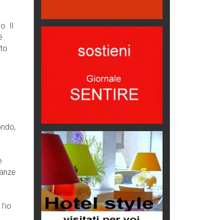
Hotels, B&B e Ristoranti... 10 &
lode
. Il
Le nostre recensioni
è
Bolzano: L'Eisenhut Boutique
ito
Hotel
Oasi di piacere
Teodorico, sovrano illuminato
1500 anni dalla morte
Seconde case cambiano le scelte
degli italiani
ondo,
Trend
Trentodoc Festival, bollicine di
i
montagna
e
eventi
ianze
Grecia, le donne di Olympos
Viaggi
l’io
Ecco come salvare il viaggio