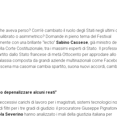
e aveva perso? Com'è cambiato il ruolo degli Stati negli ultimi 
equilibrato o asimmetrico? Domande in pieno tema del Festival
mente con una brillante "lectio"
Sabino Cassese
, già ministro de
lla Corte Costituzionale, tra i massimi esperti di Stato. Il profess
artito dallo Stato francese di metà Ottocento per approdare allo
a galassia composta da grandi aziende multinazionali come Faceb
di scena ma casomai cambia spartito, suona nuovi accordi, cambi
io depenalizzare alcuni reati"
 eccessivi carichi di lavoro per i magistrati, sistemi tecnologici n
 filtri per i tre gradi di giudizio: il procuratore Giuseppe Pignaton
la Severino
hanno analizzato i mali della giustizia italiana per