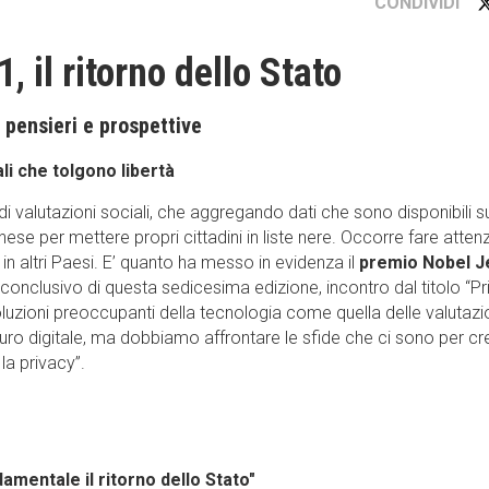
CONDIVIDI
 il ritorno dello Stato
 pensieri e prospettive
ali che tolgono libertà
 di valutazioni sociali, che aggregando dati che sono disponibili su
nese per mettere propri cittadini in liste nere. Occorre fare atten
n altri Paesi. E’ quanto ha messo in evidenza il
premio Nobel J
o conclusivo di questa sedicesima edizione, incontro dal titolo “P
 evoluzioni preoccupanti della tecnologia come quella delle valutazi
turo digitale, ma dobbiamo affrontare le sfide che ci sono per cr
la privacy”.
amentale il ritorno dello Stato"