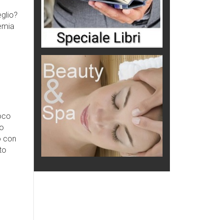
eglio?
demia
oco
io
to con
to