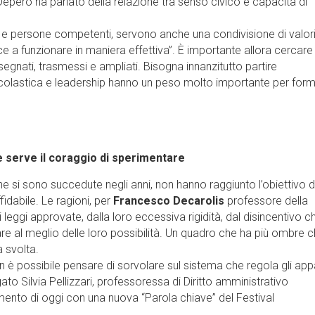
a Depero ha parlato della relazione tra senso civico e capacità di
i e persone competenti, servono anche una condivisione di valor
e a funzionare in maniera effettiva”. È importante allora cercare 
gnati, trasmessi e ampliati. Bisogna innanzitutto partire
scolastica e leadership hanno un peso molto importante per forma
te serve il coraggio di sperimentare
 che si sono succedute negli anni, non hanno raggiunto l’obiettivo d
fidabile. Le ragioni, per
Francesco Decarolis
professore della
ggi approvate, dalla loro eccessiva rigidità, dal disincentivo ch
are al meglio delle loro possibilità. Un quadro che ha più ombre 
a svolta.
on è possibile pensare di sorvolare sul sistema che regola gli appa
to Silvia Pellizzari, professoressa di Diritto amministrativo
mento di oggi con una nuova “Parola chiave” del Festival