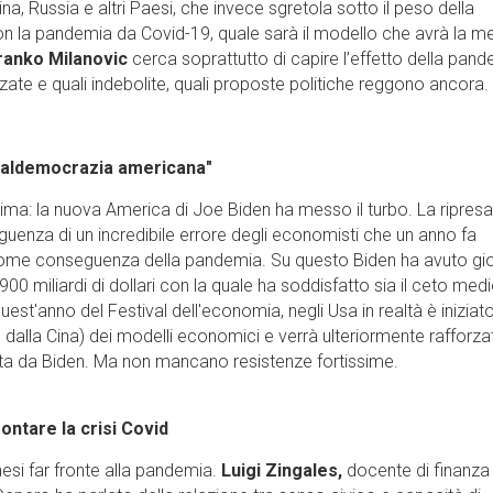
Cina, Russia e altri Paesi, che invece sgretola sotto il peso della
on la pandemia da Covid-19, quale sarà il modello che avrà la m
ranko Milanovic
cerca soprattutto di capire l’effetto della pan
rzate e quali indebolite, quali proposte politiche reggono ancora.
ocialdemocrazia americana"
sima: la nuova America di Joe Biden ha messo il turbo. La ripresa
guenza di un incredibile errore degli economisti che un anno fa
come conseguenza della pandemia. Su questo Biden ha avuto gi
0 miliardi di dollari con la quale ha soddisfatto sia il ceto med
 quest'anno del Festival dell'economia, negli Usa in realtà è inizia
o dalla Cina) dei modelli economici e verrà ulteriormente rafforza
ista da Biden. Ma non mancano resistenze fortissime.
ontare la crisi Covid
aesi far fronte alla pandemia.
Luigi Zingales,
docente di finanza