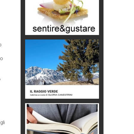
Macchine di guerra
Editoriale
Turismo in Miniera
Puglia - Tra storia e recupero
o
Castione, sotto il segno del
castagno
do
Eventi
o
gli