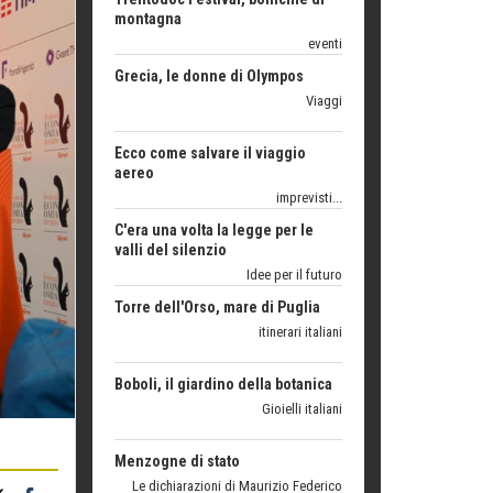
Grecia, le donne di Olympos
Viaggi
Ecco come salvare il viaggio
aereo
imprevisti...
C'era una volta la legge per le
valli del silenzio
Idee per il futuro
Torre dell'Orso, mare di Puglia
itinerari italiani
Boboli, il giardino della botanica
Gioielli italiani
Menzogne di stato
Le dichiarazioni di Maurizio Federico
Chi è, e come difendersi dallo
scammer