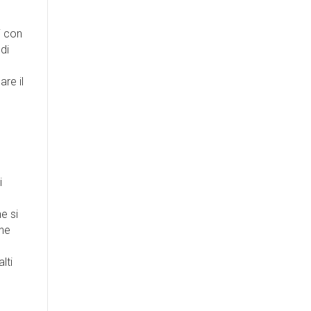
i con
di
re il
i
e si
che
lti