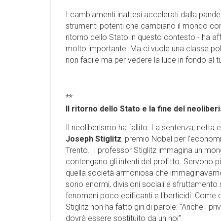
I cambiamenti inattesi accelerati dalla pan
strumenti potenti che cambiano il mondo con
ritorno dello Stato in questo contesto - ha 
molto importante. Ma ci vuole una classe pol
non facile ma per vedere la luce in fondo al t
**
Il ritorno dello Stato e la fine del neolibe
Il neoliberismo ha fallito. La sentenza, netta
Joseph Stiglitz
, premio Nobel per l'economia
Trento. Il professor Stiglitz immagina un mondo
contengano gli intenti del profitto. Servono più
quella società armoniosa che immaginavamo.
sono enormi, divisioni sociali e sfruttamento 
fenomeni poco edificanti e liberticidi. Come d
Stiglitz non ha fatto giri di parole: “Anche i pr
dovrà essere sostituito da un noi”.