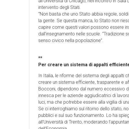
all’Università di Chicago, nell’incontro in Sal
intervento degli Stati.
“Non basta che uno Stato abbia regole, sold
la gente. Se questa manca, lo Stato non riesc
capire come questi valori possono essere inse
dall’insegnamento nelle scuole. “Tradizione 
senso civico nella popolazione”.
**
Per creare un sistema di appalti efficien
In Italia, le riforme del sistema degli appalti
creare un sistema efficiente, trasparente e af
Bocconi, dipendono dal numero eccessivo di le
innesca per le aziende aggiudicatrici di lavor
luci, ma che potrebbe essere alla vigilia di un
Se ci interroghiamo sul ritorno dello stato, n
pubblici e sul suo funzionamento. Lo ha spiega
all'Università di Trento, moderando l’appunta
dell’Economia.