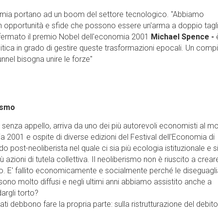
demia portano ad un boom del settore tecnologico. "Abbiamo
 opportunità e sfide che possono essere un'arma a doppio taglio
affermato il premio Nobel dell'economia 2001
Michael Spence -
itica in grado di gestire queste trasformazioni epocali. Un comp
unnel bisogna unire le forze"
rismo
 e senza appello, arriva da uno dei più autorevoli economisti al m
 2001 e ospite di diverse edizioni del Festival dell'Economia di
 post-neoliberista nel quale ci sia più ecologia istituzionale e s
 azioni di tutela collettiva. Il neoliberismo non è riuscito a crear
 E' fallito economicamente e socialmente perché le diseguagl
sono molto diffusi e negli ultimi anni abbiamo assistito anche a
argli torto?
ivati debbono fare la propria parte: sulla ristrutturazione del debito 