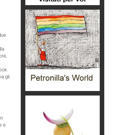
aereo
imprevisti...
C'era una volta la legge per le
valli del silenzio
Idee per il futuro
due
Torre dell'Orso, mare di Puglia
itinerari italiani
lla
ore,
Boboli, il giardino della botanica
Gioielli italiani
ook.
a gli
Menzogne di stato
Le dichiarazioni di Maurizio Federico
Chi è, e come difendersi dallo
scammer
di Mirta B. Bono
on
Mio nonno, salvato dai russi
e e
Storie...di storia