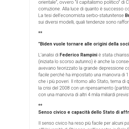
orientale”, ovvero “il capitalismo politico” di 
corruzione. Alla luce di quanto è successo c
La tesi dell’economista serbo-statunitense
B
sui diversi modelli, quali tendenze sono raffo
**
"Biden vuole tornare alle origini della s
L'analisi di
Federico Rampini
è stata chiaris
(iniziata lo scorso autunno) è anche la conse
avevano teorizzato la grande depressione 
facile perché ha impostato una manovra di 190
che i più poveri. Il ritorno allo Stato, tema di
la crisi del 2008 con un ripensamento (partit
con una manovra di altri 4 mila miliardi prev
**
Senso civico e capacità dello Stato di affr
Il senso civico ha reso più facile per alcuni p