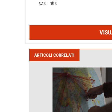
0
0
VISU
ARTICOLI CORRELATI