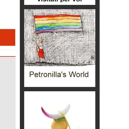
Boboli, il giardino della botanica
Gioielli italiani
Menzogne di stato
Le dichiarazioni di Maurizio Federico
Chi è, e come difendersi dallo
scammer
di Mirta B. Bono
Mio nonno, salvato dai russi
Storie...di storia
Macchine di guerra
Editoriale
Turismo in Miniera
Puglia - Tra storia e recupero
Castione, sotto il segno del