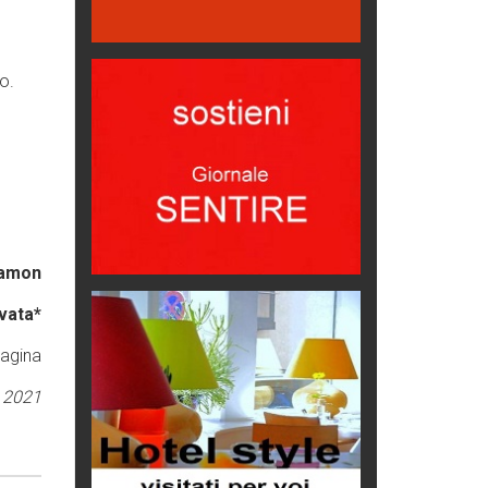
1500 anni dalla morte
Seconde case cambiano le scelte
degli italiani
o.
Trend
Trentodoc Festival, bollicine di
montagna
eventi
Grecia, le donne di Olympos
Viaggi
Camon
Ecco come salvare il viaggio
aereo
vata*
imprevisti...
pagina
C'era una volta la legge per le
valli del silenzio
e 2021
Idee per il futuro
Torre dell'Orso, mare di Puglia
itinerari italiani