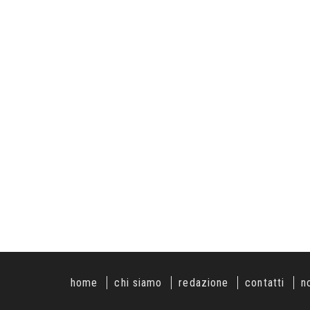
home
chi siamo
redazione
contatti
n