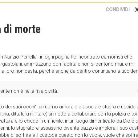
CONDIVIDI
a di morte
 Nunzio Perrella, in ogni pagina ho incontrato camorristi che
a ergastolani, ammazzano con facilità e non si pentono mai, e mi
o a loro non basta, perché anche da dentro continuano a uccider
te non è nella mia civiltà.
 segreto dei suoi occhi": un uomo amorale e asociale stupra e uccide
a, dittatura militare) si mette a collaborare con la polizia e to
 cattura e lo chiude in un fienile, in un luogo dimenticato da Dio e d
nni, lo stupratore-assassino diventa pazzo e implora il suo cu
bbe di soffrire e il custode questo non lo vuole, vuole che soffr