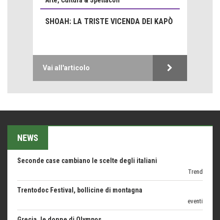
ARTE militante
SHOAH: LA TRISTE VICENDA DEI KAPÒ
Come difendere la pelle dal sole
Proteggersi, sempre
Hotels, B&B e Ristoranti... 10 & lode
Le nostre recensioni
Vai all'articolo
Bolzano: L'Eisenhut Boutique Hotel
Oasi di piacere
Teodorico, sovrano illuminato
1500 anni dalla morte
NEWS
Seconde case cambiano le scelte degli italiani
Trend
Trentodoc Festival, bollicine di montagna
eventi
Grecia, le donne di Olympos
Viaggi