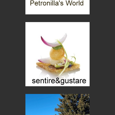
Le dichiarazioni di Maurizio Federico
Chi è, e come difendersi dallo scammer
di Mirta B. Bono
Mio nonno, salvato dai russi
Storie...di storia
Macchine di guerra
Editoriale
Turismo in Miniera
Puglia - Tra storia e recupero
Castione, sotto il segno del castagno
Eventi