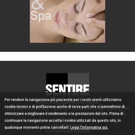
Per rendere la navigazione più piacevole per i nostri utenti utilizziamo
2007 WWW.GIORNALESENTIRE.IT
cookie tecnici e di profilazione anche di terze parti che ci permettono di
MAGAZINE ONLINE REG. TRIBUNALE DI ROVERETO N. 274/04.10.2007
ottimizzare e migliorare il rendimento e le prestazioni del sito. Prima di
ADMIN/DIRETTORE RESPONSABILE: CORONA PERER - ALL RIGHTS
RESERVED
continuare la navigazione accetta i cookie utilizzati da questo sito, in
POLICY PRIVACY
qualunque momento potrai cancellarli.
Leggi l'informativa qui.
CF: PRRCRN60P59D530L