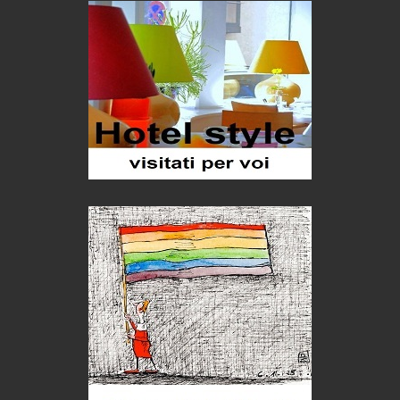
Seconde case cambiano le scelte degli italiani
Trend
Trentodoc Festival, bollicine di montagna
eventi
Grecia, le donne di Olympos
Viaggi
Ecco come salvare il viaggio aereo
imprevisti...
C'era una volta la legge per le valli del silenzio
Idee per il futuro
Torre dell'Orso, mare di Puglia
itinerari italiani
Boboli, il giardino della botanica
Gioielli italiani
Menzogne di stato