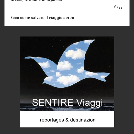
Ecco come salvare il viaggio aereo
imprevisti...
C'era una volta la legge per le valli del silenzio
Idee per il futuro
Torre dell'Orso, mare di Puglia
itinerari italiani
Boboli, il giardino della botanica
Gioielli italiani
Menzogne di stato
Le dichiarazioni di Maurizio Federico
Chi è, e come difendersi dallo scammer
di Mirta B. Bono
Mio nonno, salvato dai russi
Storie...di storia
Macchine di guerra