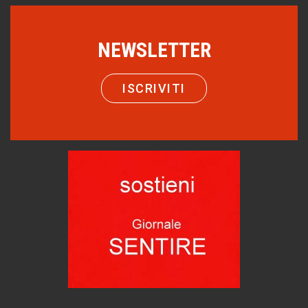
Editoriale
Turismo in Miniera
NEWSLETTER
Puglia - Tra storia e recupero
Castione, sotto il segno del castagno
ISCRIVITI
Eventi
Emilio Isgrò, il cancellatore
ARTE militante
Come difendere la pelle dal sole
Proteggersi, sempre
Hotels, B&B e Ristoranti... 10 & lode
Le nostre recensioni
Bolzano: L'Eisenhut Boutique Hotel
Oasi di piacere
Teodorico, sovrano illuminato
1500 anni dalla morte