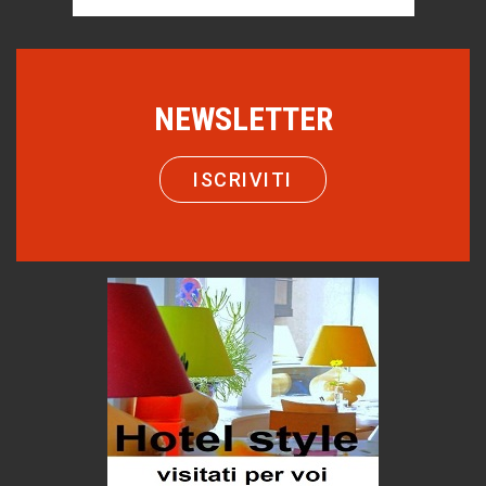
Boboli, il giardino della botanica
Gioielli italiani
Menzogne di stato
NEWSLETTER
Le dichiarazioni di Maurizio Federico
Chi è, e come difendersi dallo scammer
ISCRIVITI
di Mirta B. Bono
Come distingueremo il vero dal falso?
intelligenza artificiale
Agordino - Vacanze per la famiglia
Montagna italiana
Emilio Isgrò, il cancellatore
ARTE militante
Hotels, B&B e Ristoranti... 10 & lode
Le nostre recensioni