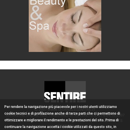
Per rendere la navigazione più piacevole per i nostri utenti utilizziamo
2007 WWW.GIORNALESENTIRE.IT
cookie tecnici e di profilazione anche di terze parti che ci permettono di
MAGAZINE ONLINE REG. TRIBUNALE DI ROVERETO N. 274/04.10.2007
ottimizzare e migliorare il rendimento e le prestazioni del sito. Prima di
ADMIN/DIRETTORE RESPONSABILE: CORONA PERER - ALL RIGHTS
RESERVED
continuare la navigazione accetta i cookie utilizzati da questo sito, in