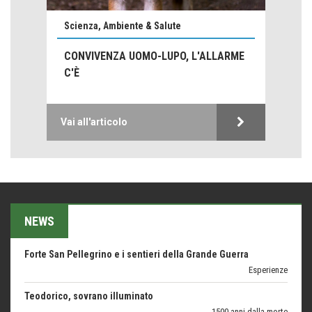
Come distingueremo il vero dal falso?
Scienza, Ambiente & Salute
intelligenza artificiale
CONVIVENZA UOMO-LUPO, L'ALLARME
Agordino - Vacanze per la famiglia
C'È
Montagna italiana
Emilio Isgrò, il cancellatore
ARTE militante
Vai all'articolo
Hotels, B&B e Ristoranti... 10 & lode
Le nostre recensioni
Bolzano: L'Eisenhut Boutique Hotel
Oasi di piacere
NEWS
Forte San Pellegrino e i sentieri della Grande Guerra
Esperienze
Teodorico, sovrano illuminato
1500 anni dalla morte
Seconde case cambiano le scelte degli italiani