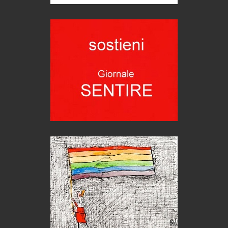
Bolzano: L'Eisenhut Boutique Hotel
Oasi di piacere
Forte San Pellegrino e i sentieri della Grande Guerra
Esperienze
Teodorico, sovrano illuminato
1500 anni dalla morte
Seconde case cambiano le scelte degli italiani
Trend
Pellegrino Artusi, sapienza in cucina
grandi italiani
Germinale-Monferrato Art Fest
Arte
Corsica: bella, selvaggia, naturale. E vicina
Destinazioni
Trentodoc Festival, bollicine di montagna
eventi