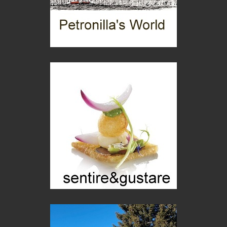
Grecia, le donne di Olympos
Viaggi
C'era una volta la legge per le valli del silenzio
Idee per il futuro
Torre dell'Orso, mare di Puglia
itinerari italiani
Boboli, il giardino della botanica
Gioielli italiani
Menzogne di stato
Le dichiarazioni di Maurizio Federico
Chi è, e come difendersi dallo scammer
di Mirta B. Bono