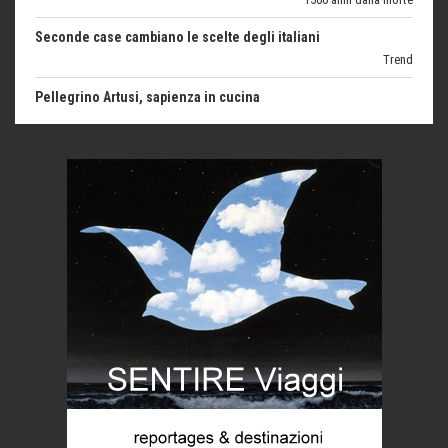
Trend
Pellegrino Artusi, sapienza in cucina
grandi italiani
Germinale-Monferrato Art Fest
Arte
Corsica: bella, selvaggia, naturale. E vicina
Destinazioni
Trentodoc Festival, bollicine di montagna
eventi
Grecia, le donne di Olympos
Viaggi
C'era una volta la legge per le valli del silenzio
Idee per il futuro
Torre dell'Orso, mare di Puglia
itinerari italiani