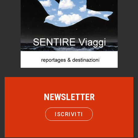
Turismo in Miniera
Puglia - Tra storia e recupero
Castione, sotto il segno del castagno
Eventi
Emilio Isgrò, il cancellatore
ARTE militante
Come difendere la pelle dal sole
Proteggersi, sempre
Hotels, B&B e Ristoranti... 10 & lode
Le nostre recensioni
NEWSLETTER
Bolzano: L'Eisenhut Boutique Hotel
Oasi di piacere
ISCRIVITI
Teodorico, sovrano illuminato
1500 anni dalla morte
Seconde case cambiano le scelte degli italiani