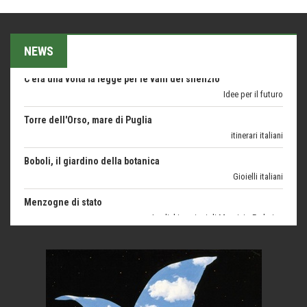
imprevisti...
C'era una volta la legge per le valli del silenzio
NEWS
Idee per il futuro
Torre dell'Orso, mare di Puglia
itinerari italiani
Boboli, il giardino della botanica
Gioielli italiani
Menzogne di stato
Le dichiarazioni di Maurizio Federico
Chi è, e come difendersi dallo scammer
di Mirta B. Bono
Mio nonno, salvato dai russi
Storie...di storia
Macchine di guerra
Editoriale