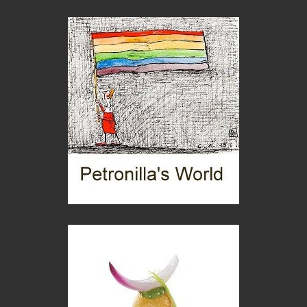
Chi è, e come difendersi dallo scammer
di Mirta B. Bono
Mio nonno, salvato dai russi
Storie...di storia
Macchine di guerra
Editoriale
Turismo in Miniera
Puglia - Tra storia e recupero
Castione, sotto il segno del castagno
Eventi