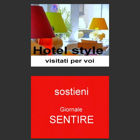
Trend
Trentodoc Festival, bollicine di montagna
eventi
Grecia, le donne di Olympos
Viaggi
Ecco come salvare il viaggio aereo
imprevisti...
C'era una volta la legge per le valli del silenzio
Idee per il futuro
Torre dell'Orso, mare di Puglia
itinerari italiani
Boboli, il giardino della botanica
Gioielli italiani
Menzogne di stato
Le dichiarazioni di Maurizio Federico