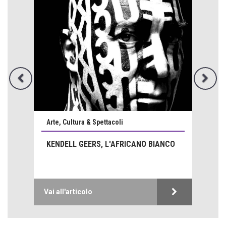
Come difendere la pelle dal sole
Proteggersi, sempre
Hotels, B&B e Ristoranti... 10 & lode
Le nostre recensioni
Bolzano: L'Eisenhut Boutique Hotel
Oasi di piacere
Teodorico, sovrano illuminato
1500 anni dalla morte
Arte, Cultura & Spettacoli
Seconde case cambiano le scelte degli italiani
Trend
KENDELL GEERS, L'AFRICANO BIANCO
Trentodoc Festival, bollicine di montagna
eventi
Grecia, le donne di Olympos
Vai all'articolo
Viaggi
Ecco come salvare il viaggio aereo