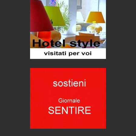
Trentodoc Festival, bollicine di montagna
eventi
Grecia, le donne di Olympos
Viaggi
Ecco come salvare il viaggio aereo
imprevisti...
C'era una volta la legge per le valli del silenzio
Idee per il futuro
Torre dell'Orso, mare di Puglia
itinerari italiani
Boboli, il giardino della botanica
Gioielli italiani
Menzogne di stato
Le dichiarazioni di Maurizio Federico