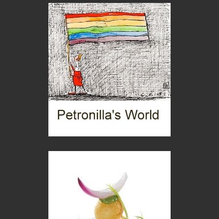
Chi è, e come difendersi dallo scammer
di Mirta B. Bono
Mio nonno, salvato dai russi
Storie...di storia
Macchine di guerra
Editoriale
Turismo in Miniera
Puglia - Tra storia e recupero
Castione, sotto il segno del castagno
Eventi