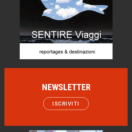
Turismo in Miniera
Puglia - Tra storia e recupero
Castione, sotto il segno del castagno
Eventi
Emilio Isgrò, il cancellatore
ARTE militante
Come difendere la pelle dal sole
Proteggersi, sempre
Hotels, B&B e Ristoranti... 10 & lode
Le nostre recensioni
NEWSLETTER
Bolzano: L'Eisenhut Boutique Hotel
Oasi di piacere
ISCRIVITI
Teodorico, sovrano illuminato
1500 anni dalla morte
Seconde case cambiano le scelte degli italiani
Trend