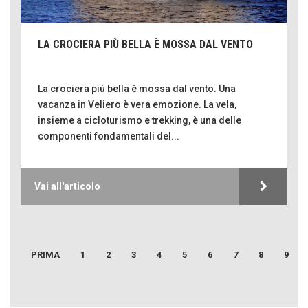
LA CROCIERA PIÙ BELLA È MOSSA DAL VENTO
CORONA PERER
SENTIRE
La crociera più bella è mossa dal vento. Una
FERDINANDO CAMON
vacanza in Veliero è vera emozione. La vela,
CamonPost
insieme a cicloturismo e trekking, è una delle
componenti fondamentali del...
ISABELLA BOSSI FEDRIGOTTI
Pensieri&Parole
GLORIA CANESTRINI
Vai all'articolo
Il Raggio Verde
PETRONILLA
Il Mondo di Petronilla
PRIMA
1
2
3
4
5
6
7
8
9
Emilio Isgrò, il cancellatore
MARGHERITA VITAGLIANO
Living in UK
ARTE militante
Come difendere la pelle dal sole
MARIELLA MOROSI