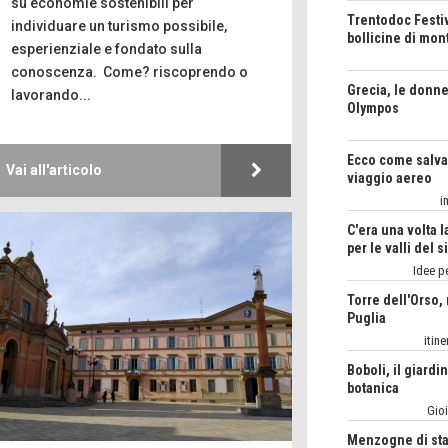
su economie sostenibili per
Grecia, le donne
PETRONIL
individuare un turismo possibile,
Olympos
Il Mondo di Pet
esperienziale e fondato sulla
conoscenza. Come? riscoprendo o
Ecco come salvar
MARGHERI
lavorando...
viaggio aereo
VITAGLIA
Living in 
i
C'era una volta l
MARIELLA M
Vai all'articolo
per le valli del s
Taccuino di Vi
Idee pe
Torre dell'Orso,
MARCO ANSA
Puglia
FOTOGRAMMIso
itine
Boboli, il giardi
botanica
Gioi
Menzogne di sta
Le dichiarazioni 
Chi è, e come di