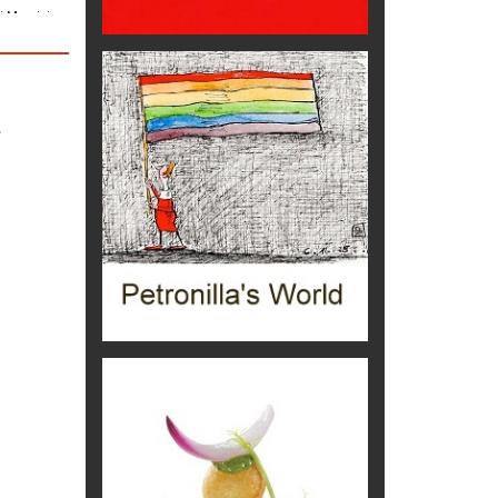
ta B. Bono
to dai
...di storia
rra
Editoriale
era
 e recupero
il segno
Eventi
 militante
la pelle
si, sempre