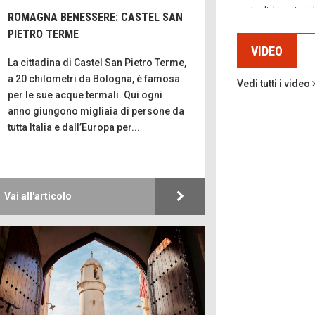
dallo scammer
ROMAGNA BENESSERE: CASTEL SAN
di Mir
PIETRO TERME
Mio nonno, salva
VIDEO
russi
La cittadina di Castel San Pietro Terme,
Storie
a 20 chilometri da Bologna, è famosa
Vedi tutti i video
Macchine di gue
per le sue acque termali. Qui ogni
anno giungono migliaia di persone da
tutta Italia e dall’Europa per...
Turismo in Mini
Puglia - Tra storia
Castione, sotto 
Vai all'articolo
del castagno
Emilio Isgrò, il
cancellatore
ARTE
Come difendere 
dal sole
Protegger