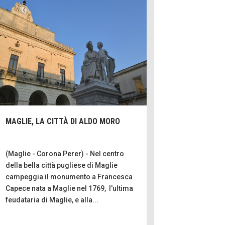
Ecco come salvar
viaggio aereo
i
C'era una volta l
per le valli del s
Idee pe
Torre dell'Orso,
Puglia
itine
Boboli, il giardi
botanica
MAGLIE, LA CITTÀ DI ALDO MORO
Gioi
Menzogne di sta
Le dichiarazioni 
(Maglie - Corona Perer) - Nel centro
della bella città pugliese di Maglie
Chi è, e come di
campeggia il monumento a Francesca
dallo scammer
Capece nata a Maglie nel 1769, l'ultima
di Mir
feudataria di Maglie, e alla...
Mio nonno, salva
russi