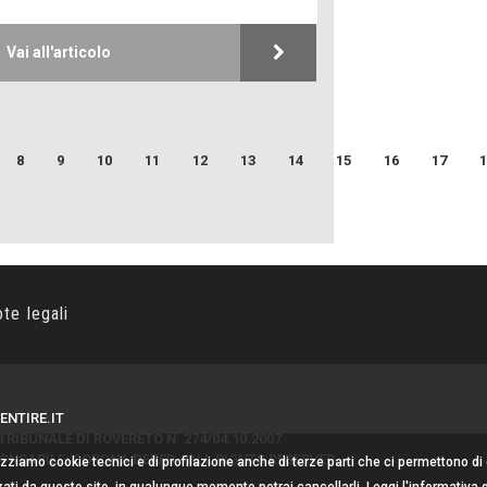
Storie
Macchine di gue
Vai all'articolo
Turismo in Mini
Puglia - Tra storia
8
9
10
11
12
13
14
15
16
17
1
Castione, sotto 
del castagno
ote legali
ENTIRE.IT
RIBUNALE DI ROVERETO N. 274/04.10.2007
NSABILE: CORONA PERER - ALL RIGHTS RESERVED
lizziamo cookie tecnici e di profilazione anche di terze parti che ci permettono di