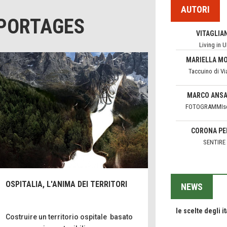
Living in 
ARTE
AUTORI
EPORTAGES
Come difendere 
MARIELLA M
dal sole
Taccuino di Vi
Protegger
Hotels, B&B e
MARCO ANSA
Ristoranti... 10 
FOTOGRAMMIso
Le nostre 
Bolzano: L'Eise
CORONA PE
Boutique Hotel
SENTIRE
Oasi
Teodorico, sovr
FERDINANDO 
illuminato
CamonPos
1500 anni d
Seconde case c
ISABELLA B
le scelte degli it
FEDRIGOT
OSPITALIA, L'ANIMA DEI TERRITORI
Pensieri&Par
NEWS
Trentodoc Festiv
GLORIA CANES
bollicine di mon
Il Raggio Ve
Costruire un territorio ospitale basato