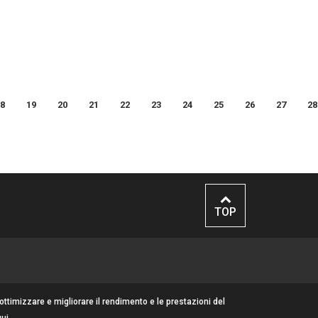
...di storia
rra
Editoriale
era
 e recupero
8
19
20
21
22
23
24
25
26
27
28
il segno
Eventi
TOP
 ottimizzare e migliorare il rendimento e le prestazioni del