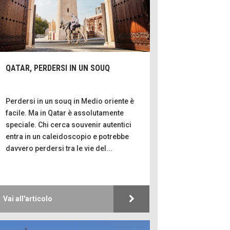
Hotels, B&B e
Ristoranti... 10 
Le nostre 
Bolzano: L'Eise
Boutique Hotel
QATAR, PERDERSI IN UN SOUQ
Oasi
Teodorico, sovr
illuminato
Perdersi in un souq in Medio oriente è
1500 anni d
facile. Ma in Qatar è assolutamente
Seconde case c
speciale. Chi cerca souvenir autentici
le scelte degli it
entra in un caleidoscopio e potrebbe
davvero perdersi tra le vie del...
Trentodoc Festiv
bollicine di mon
Grecia, le donne
Vai all'articolo
Olympos