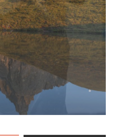
RER
CAMON
t
OSSI
TI
ole
TRINI
rde
LA
ronilla
TA
NO