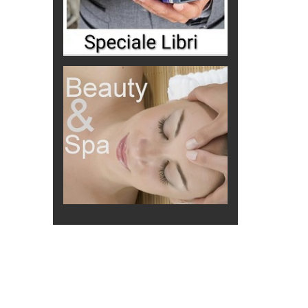
e il
mprevisti...
a legge
ilenzio
r il futuro
 mare di
rari italiani
no della
elli italiani
to
di Maurizio
Federico
fendersi
ta B. Bono
to dai