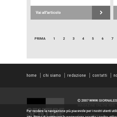
Vai all'articolo
PRIMA
1
2
3
4
5
6
7
home
chi siamo
redazione
contatti
n
2007 WWW.GIORNALES
MAGAZINE ONLINE REG. T
ADMIN/DIRETTORE RESPO
Per rendere la navigazione più piacevole per i nostri utenti uti
POLICY PRIVACY