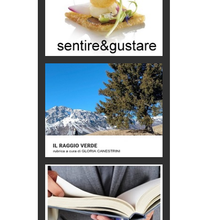
& lode
recensioni
nhut
 di piacere
ano
alla morte
ambiano
aliani
Trend
al,
tagna
eventi
 di
Viaggi