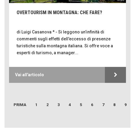
OVERTOURISM IN MONTAGNA: CHE FARE?
di Luigi Casanova * - Si leggono un’infinità di
commenti sugli effetti dell’eccesso di presenze
turistiche sulla montagna italiana. Si offre voce a
esperti di turismo, a manager...
Emilio Isgrò, il cancellatore
ARTE militante
Come difendere la pelle dal sole
Vai all'articolo
Proteggersi, sempre
Hotels, B&B e Ristoranti... 10 & lode
Le nostre recensioni
PRIMA
1
2
3
4
5
6
7
8
9
Bolzano: L'Eisenhut Boutique Hotel
CORONA PERER
Oasi di piacere
SENTIRE
Teodorico, sovrano illuminato
FERDINANDO CAMON
1500 anni dalla morte
CamonPost