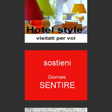
C'era una volta la legge per le valli del silenzio
Idee per il futuro
Torre dell'Orso, mare di Puglia
itinerari italiani
Boboli, il giardino della botanica
Gioielli italiani
Menzogne di stato
Le dichiarazioni di Maurizio Federico
Chi è, e come difendersi dallo scammer
di Mirta B. Bono
Mio nonno, salvato dai russi
Storie...di storia
Macchine di guerra
Editoriale
Turismo in Miniera