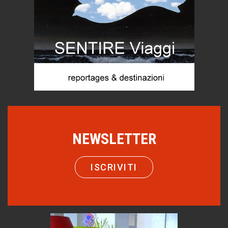
Proteggersi, sempre
Hotels, B&B e Ristoranti... 10 & lode
Le nostre recensioni
Bolzano: L'Eisenhut Boutique Hotel
Oasi di piacere
Teodorico, sovrano illuminato
1500 anni dalla morte
Seconde case cambiano le scelte degli italiani
Trend
NEWSLETTER
Trentodoc Festival, bollicine di montagna
eventi
ISCRIVITI
Grecia, le donne di Olympos
Viaggi
Ecco come salvare il viaggio aereo
imprevisti...