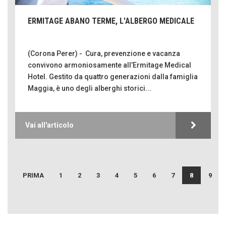
ERMITAGE ABANO TERME, L'ALBERGO MEDICALE
(Corona Perer) - Cura, prevenzione e vacanza
convivono armoniosamente all’Ermitage Medical
Hotel. Gestito da quattro generazioni dalla famiglia
Maggia, è uno degli alberghi storici...
Come difendere la pelle dal sole
Vai all'articolo
Proteggersi, sempre
Hotels, B&B e Ristoranti... 10 & lode
Le nostre recensioni
PRIMA
1
2
3
4
5
6
7
8
9
Bolzano: L'Eisenhut Boutique Hotel
Oasi di piacere
Teodorico, sovrano illuminato
CORONA PERER
1500 anni dalla morte
SENTIRE