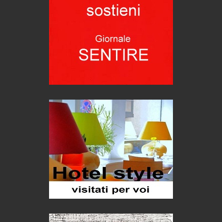
C'era una volta la legge per le valli del silenzio
Idee per il futuro
Torre dell'Orso, mare di Puglia
itinerari italiani
Boboli, il giardino della botanica
Gioielli italiani
Menzogne di stato
Le dichiarazioni di Maurizio Federico
Chi è, e come difendersi dallo scammer
di Mirta B. Bono
Mio nonno, salvato dai russi
Storie...di storia
Macchine di guerra
Editoriale
Turismo in Miniera