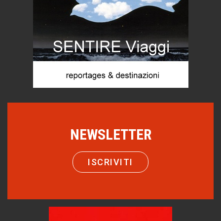
FOTOGRAMMIsospesi
Hotels, B&B e Ristoranti... 10 & lode
Le nostre recensioni
Bolzano: L'Eisenhut Boutique Hotel
Oasi di piacere
Teodorico, sovrano illuminato
1500 anni dalla morte
Seconde case cambiano le scelte degli italiani
Trend
NEWSLETTER
Trentodoc Festival, bollicine di montagna
eventi
ISCRIVITI
Grecia, le donne di Olympos
Viaggi
Ecco come salvare il viaggio aereo
imprevisti...