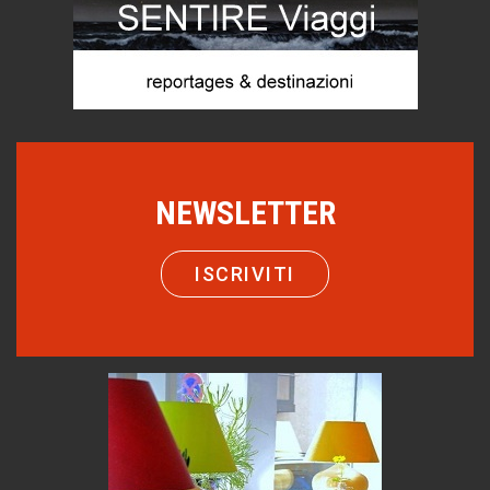
Castione, sotto il segno del castagno
Eventi
Emilio Isgrò, il cancellatore
ARTE militante
Come difendere la pelle dal sole
Proteggersi, sempre
NEWSLETTER
Hotels, B&B e Ristoranti... 10 & lode
Le nostre recensioni
ISCRIVITI
Bolzano: L'Eisenhut Boutique Hotel
Oasi di piacere
Teodorico, sovrano illuminato
1500 anni dalla morte
Seconde case cambiano le scelte degli italiani
Trend
Trentodoc Festival, bollicine di montagna