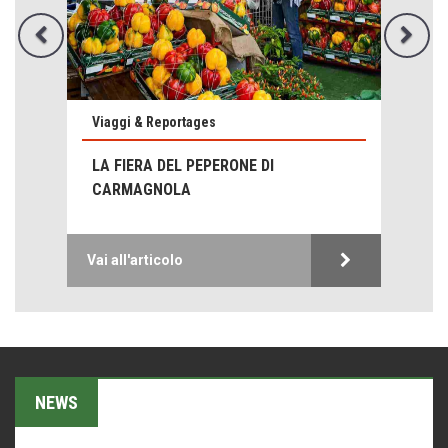
Hotels, B&B e Ristoranti... 10 & lode
Le nostre recensioni
Bolzano: L'Eisenhut Boutique Hotel
Oasi di piacere
Viaggi & Reportages
Teodorico, sovrano illuminato
1500 anni dalla morte
LUSSINPICCOLO - HOTEL BELLEVUE:
MAGIA PURA
Seconde case cambiano le scelte degli italiani
Trend
Trentodoc Festival, bollicine di montagna
Vai all'articolo
eventi
Grecia, le donne di Olympos
Viaggi
Ecco come salvare il viaggio aereo
NEWS
imprevisti...
C'era una volta la legge per le valli del silenzio