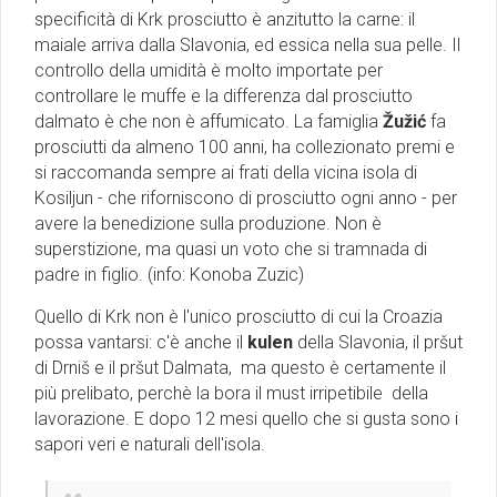
specificità di Krk prosciutto è anzitutto la carne: il
maiale arriva dalla Slavonia, ed essica nella sua pelle. Il
controllo della umidità è molto importate per
controllare le muffe e la differenza dal prosciutto
dalmato è che non è affumicato. La famiglia
Žužić
fa
prosciutti da almeno 100 anni, ha collezionato premi e
si raccomanda sempre ai frati della vicina isola di
Kosiljun - che riforniscono di prosciutto ogni anno - per
avere la benedizione sulla produzione. Non è
superstizione, ma quasi un voto che si tramnada di
padre in figlio. (info:
Konoba Zuzic)
Quello di Krk non è l'unico prosciutto di cui la Croazia
possa vantarsi: c'è anche il
kulen
della Slavonia, il pršut
di Drniš e il pršut Dalmata, ma questo è certamente il
più prelibato, perchè la bora il must irripetibile della
lavorazione. E dopo 12 mesi quello che si gusta sono i
sapori veri e naturali dell'isola.