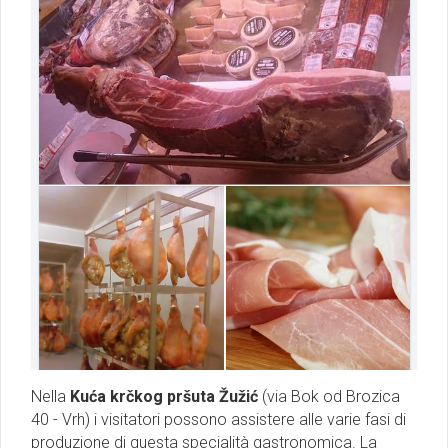
Nella
Kuća krčkog pršuta Žužić
(via Bok od Brozica
40 - Vrh) i visitatori possono assistere alle varie fasi di
produzione di questa specialità gastronomica. La