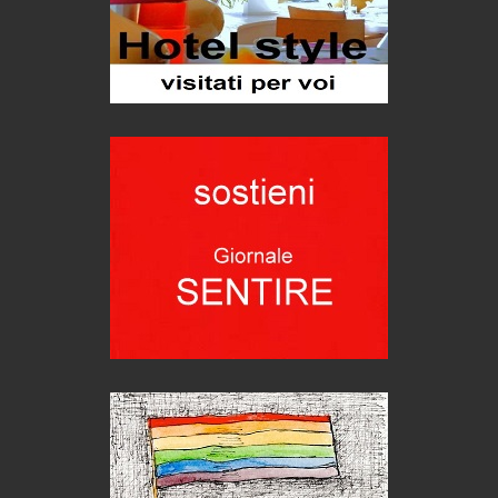
eventi
Grecia, le donne di Olympos
Viaggi
Ecco come salvare il viaggio aereo
imprevisti...
C'era una volta la legge per le valli del silenzio
Idee per il futuro
Torre dell'Orso, mare di Puglia
itinerari italiani
Boboli, il giardino della botanica
Gioielli italiani
Menzogne di stato
Le dichiarazioni di Maurizio Federico
Chi è, e come difendersi dallo scammer
di Mirta B. Bono