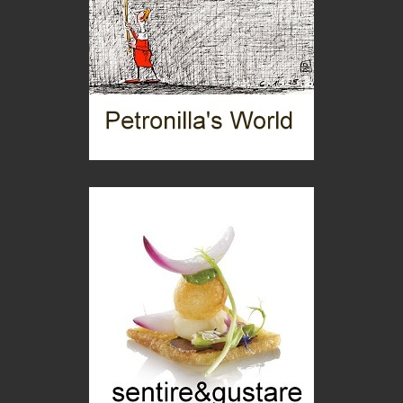
Mio nonno, salvato dai russi
Storie...di storia
Macchine di guerra
Editoriale
Turismo in Miniera
Puglia - Tra storia e recupero
Castione, sotto il segno del castagno
Eventi