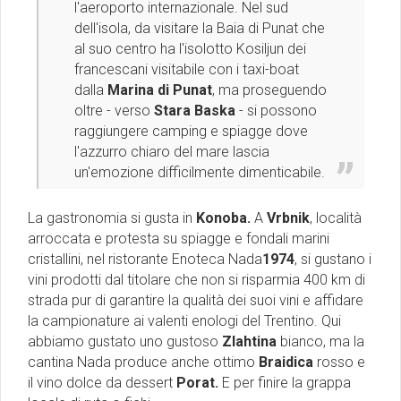
l'aeroporto internazionale. Nel sud
dell'isola, da visitare la Baia di Punat che
al suo centro ha l'isolotto Kosiljun dei
francescani visitabile con i taxi-boat
dalla
Marina di Punat
, ma proseguendo
oltre - verso
Stara Baska
- si possono
raggiungere camping e spiagge dove
l'azzurro chiaro del mare lascia
un'emozione difficilmente dimenticabile.
La gastronomia si gusta in
Konoba.
A
Vrbnik
, località
arroccata e protesta su spiagge e fondali marini
cristallini, nel ristorante
Enoteca Nada
1974
, si gustano i
vini prodotti dal titolare che non si risparmia 400 km di
strada pur di garantire la qualità dei suoi vini e affidare
la campionature ai valenti enologi del Trentino. Qui
abbiamo gustato uno gustoso
Zlahtina
bianco, ma la
cantina Nada produce anche ottimo
Braidica
rosso e
il vino dolce da dessert
Porat.
E per finire la grappa