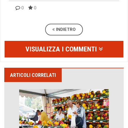
0
0
INDIETRO
VISUALIZZA I COMMENTI
ARTICOLI CORRELATI
Emilio Isgrò, il cancellatore
ARTE militante
Come difendere la pelle dal sole
Proteggersi, sempre