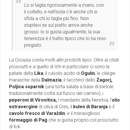
Lo si taglia rigorosamente a mano, con
il coltello, e nell'isola c'è anche chi si
sfida a chi lo taglia più fino. Non
stupitevi se sul piatto arriva anche
grosso: lo si gusta ugualmente, la sua
tenerezza è il tratto tipico che lo ha reso
pregiato.
La Croazia conta molti altri prodotti tipici. Oltre ai citati
prosciutti e a quello di Vrh in particolare ci sono le
patate della
Lika
, il cavolo acido di
Ogulin
, le ciliegie
marasche della
Dalmazia
, il tacchino dello
Zagorj,
Poljica soparnik
(una torta salata a base di bietole
tradizionalmente cotta sul fuoco del camino), i
peperoni di Virovitica,
i mandarini della Neretva, l’
olio
extravergine
di oliva di Cres, il
kulen di Baranja
e il
cavolo fresco di Varaždin
, e il meraviglioso
formaggio di Pag
che si gusta proprio col prosciutto
di Krk.