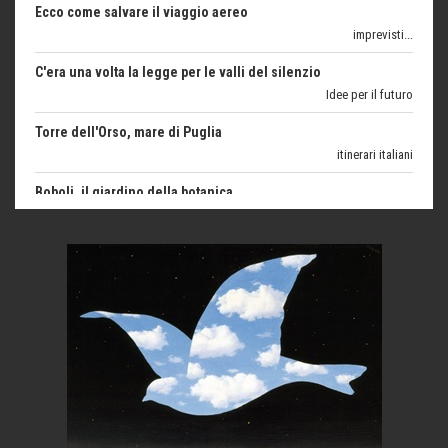
Idee per il futuro
Torre dell'Orso, mare di Puglia
itinerari italiani
Boboli, il giardino della botanica
Gioielli italiani
Menzogne di stato
Le dichiarazioni di Maurizio Federico
Chi è, e come difendersi dallo scammer
di Mirta B. Bono
Mio nonno, salvato dai russi
Storie...di storia
Macchine di guerra
Editoriale
Turismo in Miniera
Puglia - Tra storia e recupero