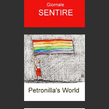
Trend
Trentodoc Festival, bollicine di montagna
eventi
Grecia, le donne di Olympos
Viaggi
Ecco come salvare il viaggio aereo
imprevisti...
C'era una volta la legge per le valli del silenzio
Idee per il futuro
Torre dell'Orso, mare di Puglia
itinerari italiani
Boboli, il giardino della botanica
Gioielli italiani
Menzogne di stato
Le dichiarazioni di Maurizio Federico