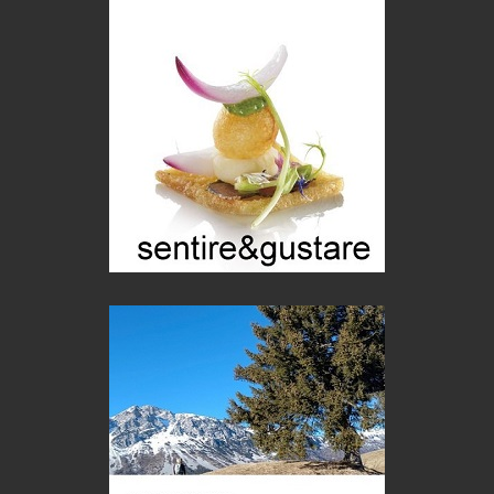
Chi è, e come difendersi dallo scammer
di Mirta B. Bono
Mio nonno, salvato dai russi
Storie...di storia
Macchine di guerra
Editoriale
Turismo in Miniera
Puglia - Tra storia e recupero
Castione, sotto il segno del castagno
Eventi