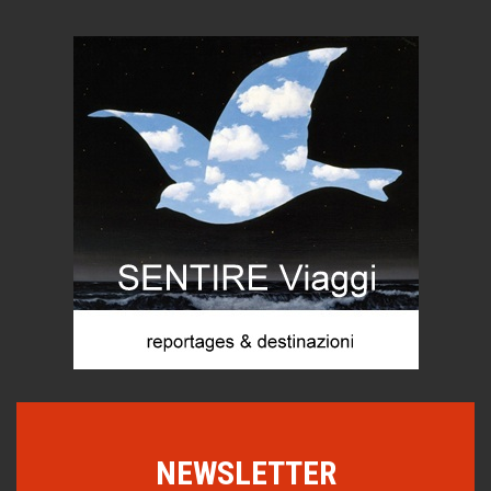
imprevisti...
C'era una volta la legge per le valli del silenzio
Idee per il futuro
Torre dell'Orso, mare di Puglia
itinerari italiani
Boboli, il giardino della botanica
Gioielli italiani
Menzogne di stato
Le dichiarazioni di Maurizio Federico
Chi è, e come difendersi dallo scammer
di Mirta B. Bono
Mio nonno, salvato dai russi
Storie...di storia
Macchine di guerra
NEWSLETTER
Editoriale