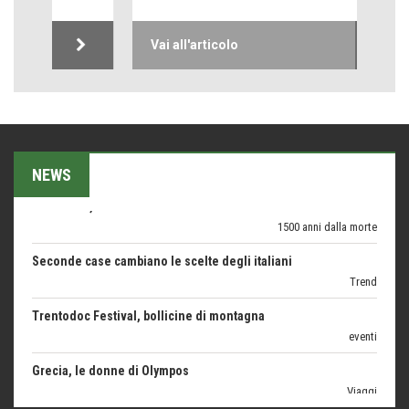
Come difendere la pelle dal sole
Proteggersi, sempre
Vai all'articolo
Hotels, B&B e Ristoranti... 10 & lode
Le nostre recensioni
Bolzano: L'Eisenhut Boutique Hotel
Oasi di piacere
NEWS
Teodorico, sovrano illuminato
1500 anni dalla morte
Seconde case cambiano le scelte degli italiani
Trend
Trentodoc Festival, bollicine di montagna
eventi
Grecia, le donne di Olympos
Viaggi
Ecco come salvare il viaggio aereo