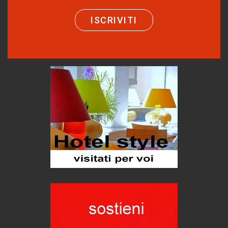
Turismo in Miniera
ISCRIVITI
Puglia - Tra storia e recupero
Castione, sotto il segno del castagno
Eventi
Emilio Isgrò, il cancellatore
ARTE militante
Come difendere la pelle dal sole
Proteggersi, sempre
Hotels, B&B e Ristoranti... 10 & lode
Le nostre recensioni
Bolzano: L'Eisenhut Boutique Hotel
Oasi di piacere
Teodorico, sovrano illuminato
1500 anni dalla morte
Seconde case cambiano le scelte degli italiani