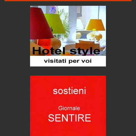
Proteggersi, sempre
Hotels, B&B e Ristoranti... 10 & lode
Le nostre recensioni
Bolzano: L'Eisenhut Boutique Hotel
Oasi di piacere
Teodorico, sovrano illuminato
1500 anni dalla morte
Seconde case cambiano le scelte degli italiani
Trend
Trentodoc Festival, bollicine di montagna
eventi
Grecia, le donne di Olympos
Viaggi
Ecco come salvare il viaggio aereo
imprevisti...