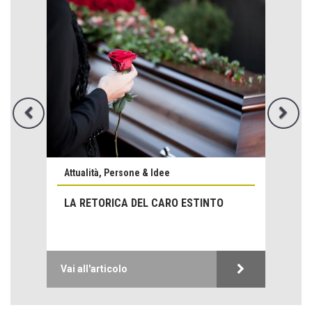
Emilio Isgrò, il cancellatore
ARTE militante
Attualità, Persone & Idee
Come difendere la pelle dal sole
Proteggersi, sempre
LA RETORICA DEL CARO ESTINTO
Hotels, B&B e Ristoranti... 10 & lode
Le nostre recensioni
Bolzano: L'Eisenhut Boutique Hotel
Vai all'articolo
Oasi di piacere
Teodorico, sovrano illuminato