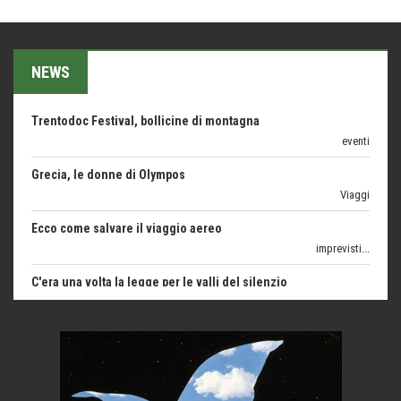
1500 anni dalla morte
Seconde case cambiano le scelte degli italiani
Trend
NEWS
Trentodoc Festival, bollicine di montagna
eventi
Grecia, le donne di Olympos
Viaggi
Ecco come salvare il viaggio aereo
imprevisti...
C'era una volta la legge per le valli del silenzio
Idee per il futuro
Torre dell'Orso, mare di Puglia
itinerari italiani
Boboli, il giardino della botanica
Gioielli italiani