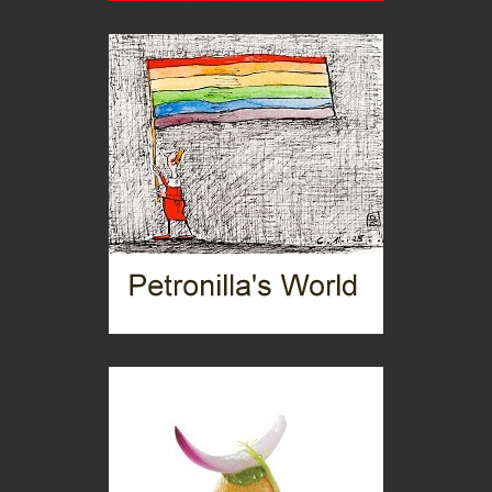
C'era una volta la legge per le valli del silenzio
Idee per il futuro
Torre dell'Orso, mare di Puglia
itinerari italiani
Boboli, il giardino della botanica
Gioielli italiani
Menzogne di stato
Le dichiarazioni di Maurizio Federico
Chi è, e come difendersi dallo scammer
di Mirta B. Bono
Mio nonno, salvato dai russi
Storie...di storia
Macchine di guerra
Editoriale
Turismo in Miniera