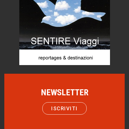
Menzogne di stato
Le dichiarazioni di Maurizio Federico
Chi è, e come difendersi dallo scammer
di Mirta B. Bono
Mio nonno, salvato dai russi
Storie...di storia
Macchine di guerra
Editoriale
Turismo in Miniera
Puglia - Tra storia e recupero
NEWSLETTER
Castione, sotto il segno del castagno
Eventi
ISCRIVITI
Emilio Isgrò, il cancellatore
ARTE militante
Come difendere la pelle dal sole