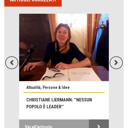
Emilio Isgrò, il cancellatore
Attualità, Persone & Idee
ARTE militante
CHRISTIANE LIERMANN: ''NESSUN
Come difendere la pelle dal sole
POPOLO È LEADER''
Proteggersi, sempre
Hotels, B&B e Ristoranti... 10 & lode
Le nostre recensioni
Vai all'articolo