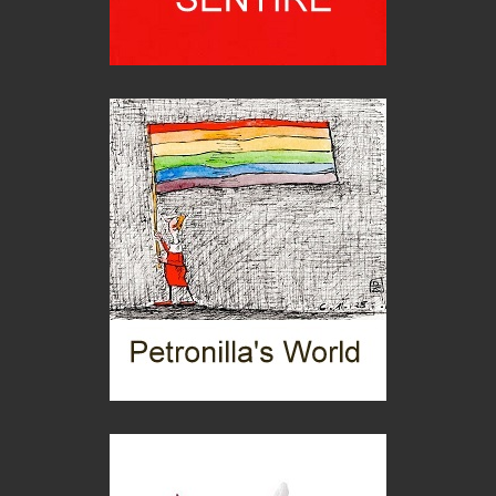
Grecia, le donne di Olympos
Viaggi
Ecco come salvare il viaggio aereo
imprevisti...
C'era una volta la legge per le valli del silenzio
Idee per il futuro
Torre dell'Orso, mare di Puglia
itinerari italiani
Boboli, il giardino della botanica
Gioielli italiani
Menzogne di stato
Le dichiarazioni di Maurizio Federico
Chi è, e come difendersi dallo scammer
di Mirta B. Bono
Mio nonno, salvato dai russi