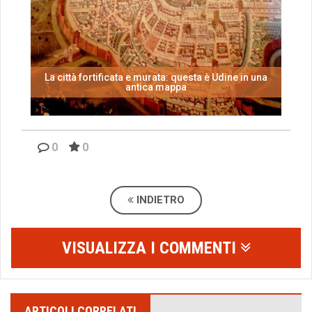
La città fortificata e murata: questa è Udine in una
antica mappa
0
0
INDIETRO
VISUALIZZA I COMMENTI
ARTICOLI CORRELATI