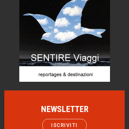
Torre dell'Orso, mare di Puglia
itinerari italiani
Boboli, il giardino della botanica
Gioielli italiani
Menzogne di stato
Le dichiarazioni di Maurizio Federico
Chi è, e come difendersi dallo scammer
di Mirta B. Bono
Mio nonno, salvato dai russi
Storie...di storia
Macchine di guerra
Editoriale
Turismo in Miniera
NEWSLETTER
Puglia - Tra storia e recupero
Castione, sotto il segno del castagno
ISCRIVITI
Eventi