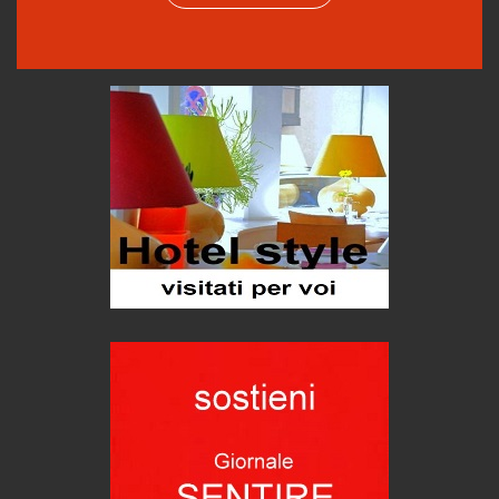
Emilio Isgrò, il cancellatore
ARTE militante
Come difendere la pelle dal sole
Proteggersi, sempre
Hotels, B&B e Ristoranti... 10 & lode
Le nostre recensioni
Bolzano: L'Eisenhut Boutique Hotel
Oasi di piacere
Teodorico, sovrano illuminato
1500 anni dalla morte
Seconde case cambiano le scelte degli italiani
Trend
Trentodoc Festival, bollicine di montagna
eventi