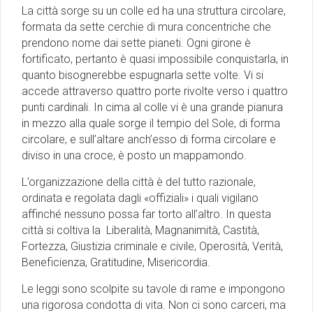
La città sorge su un colle ed ha una struttura circolare,
formata da sette cerchie di mura concentriche che
prendono nome dai sette pianeti. Ogni girone è
fortificato, pertanto è quasi impossibile conquistarla, in
quanto bisognerebbe espugnarla sette volte. Vi si
accede attraverso quattro porte rivolte verso i quattro
punti cardinali. In cima al colle vi è una grande pianura
in mezzo alla quale sorge il tempio del Sole, di forma
circolare, e sull’altare anch’esso di forma circolare e
diviso in una croce, è posto un mappamondo.
L’organizzazione della città è del tutto razionale,
ordinata e regolata dagli «offiziali» i quali vigilano
affinché nessuno possa far torto all’altro. In questa
città si coltiva la Liberalità, Magnanimità, Castità,
Fortezza, Giustizia criminale e civile, Operosità, Verità,
Beneficienza, Gratitudine, Misericordia.
Le leggi sono scolpite su tavole di rame e impongono
una rigorosa condotta di vita. Non ci sono carceri, ma