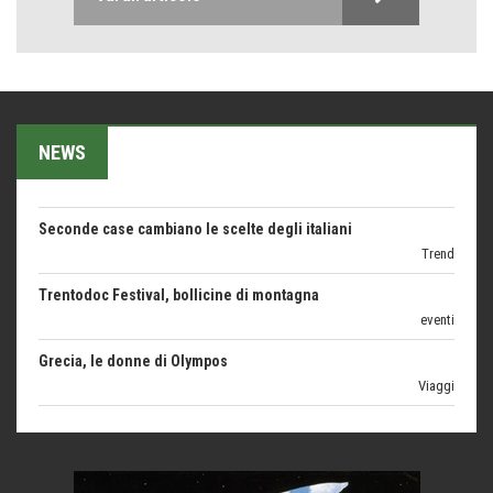
Bolzano: L'Eisenhut Boutique Hotel
Oasi di piacere
Teodorico, sovrano illuminato
1500 anni dalla morte
NEWS
Seconde case cambiano le scelte degli italiani
Trend
Trentodoc Festival, bollicine di montagna
eventi
Grecia, le donne di Olympos
Viaggi
Ecco come salvare il viaggio aereo
imprevisti...
C'era una volta la legge per le valli del silenzio
Idee per il futuro