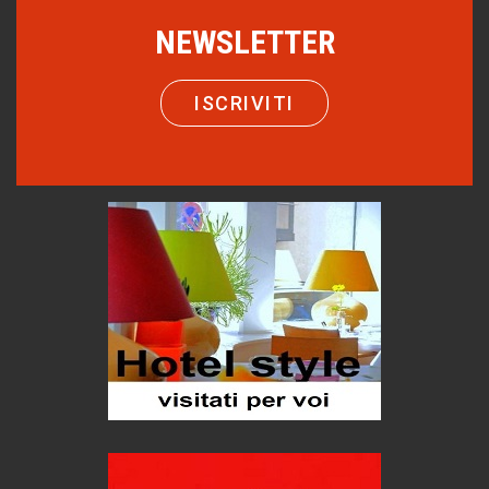
Hotels, B&B e Ristoranti... 10 & lode
NEWSLETTER
Le nostre recensioni
Bolzano: L'Eisenhut Boutique Hotel
ISCRIVITI
Oasi di piacere
Teodorico, sovrano illuminato
1500 anni dalla morte
Seconde case cambiano le scelte degli italiani
Trend
Trentodoc Festival, bollicine di montagna
eventi
Grecia, le donne di Olympos
Viaggi
Ecco come salvare il viaggio aereo
imprevisti...
C'era una volta la legge per le valli del silenzio