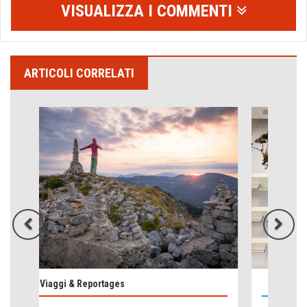
VISUALIZZA I COMMENTI
ARTICOLI CORRELATI
Emilio Isgrò, il cancellatore
ARTE militante
Come difendere la pelle dal sole
Proteggersi, sempre
Hotels, B&B e Ristoranti... 10 & lode
Le nostre recensioni
Bolzano: L'Eisenhut Boutique Hotel
Oasi di piacere
Teodorico, sovrano illuminato
Scienza, Ambiente & Salute
1500 anni dalla morte