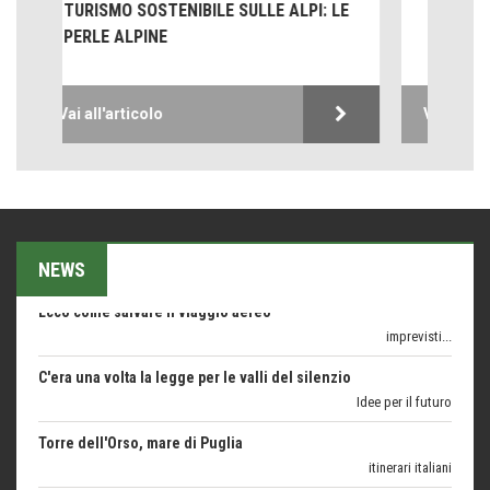
ERBARI, VERE CAPSULE DEL TEMPO
Seconde case cambiano le scelte degli italiani
Trend
Trentodoc Festival, bollicine di montagna
Vai all'articolo
eventi
Grecia, le donne di Olympos
Viaggi
Ecco come salvare il viaggio aereo
imprevisti...
NEWS
C'era una volta la legge per le valli del silenzio
Idee per il futuro
Torre dell'Orso, mare di Puglia
itinerari italiani
Boboli, il giardino della botanica
Gioielli italiani
Menzogne di stato