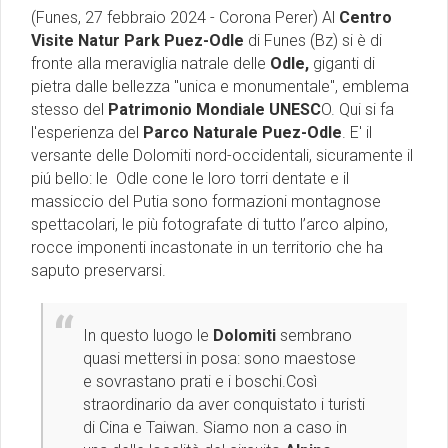
(Funes, 27 febbraio 2024 - Corona Perer) Al
Centro
Visite Natur Park Puez-Odle
di Funes (Bz) si è di
fronte alla meraviglia natrale delle
Odle,
giganti di
pietra dalle bellezza ''unica e monumentale", emblema
stesso del
Patrimonio Mondiale UNESC
O. Qui si fa
l'esperienza del
Parco Naturale Puez-Odle
. E' il
versante delle Dolomiti nord-occidentali, sicuramente il
piú bello: le Odle cone le loro torri dentate e il
massiccio del Putia sono formazioni montagnose
spettacolari, le più fotografate di tutto l’arco alpino,
rocce imponenti incastonate in un territorio che ha
saputo preservarsi.
In questo luogo le
Dolomiti
sembrano
quasi mettersi in posa: sono maestose
e sovrastano prati e i boschi.Così
straordinario da aver conquistato i turisti
di Cina e Taiwan. Siamo non a caso in