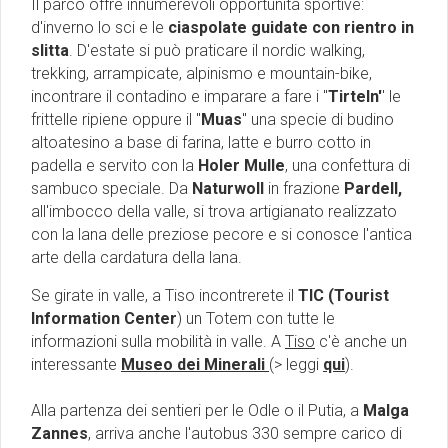
Il parco offre innumerevoli opportunità sportive:
d'inverno lo sci e le
ciaspolate guidate con rientro in
slitta
. D'estate si può praticare il nordic walking,
trekking, arrampicate, alpinismo e mountain-bike,
incontrare il contadino e imparare a fare i ''
Tirteln'
' le
frittelle ripiene oppure il ''
Muas
'' una specie di budino
altoatesino a base di farina, latte e burro cotto in
padella e servito con la
Holer Mulle
, una confettura di
sambuco speciale. Da
Naturwoll
in frazione
Pardell,
all'imbocco della valle, si trova artigianato realizzato
con la lana delle preziose pecore e si conosce l'antica
arte della cardatura della lana.
Se girate in valle, a Tiso incontrerete il
TIC (Tourist
Information Center
) un Totem con tutte le
informazioni sulla mobilità in valle. A
Tiso
c'è anche un
interessante
Museo dei Minerali
(> leggi
qui
).
Alla partenza dei sentieri per le Odle o il Putia, a
Malga
Zannes
, arriva anche l'autobus 330 sempre carico di