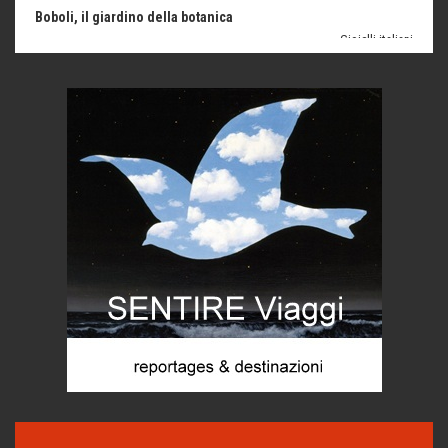
Le dichiarazioni di Maurizio Federico
Chi è, e come difendersi dallo scammer
di Mirta B. Bono
Mio nonno, salvato dai russi
Storie...di storia
Macchine di guerra
Editoriale
Turismo in Miniera
Puglia - Tra storia e recupero
Castione, sotto il segno del castagno
Eventi
Emilio Isgrò, il cancellatore
ARTE militante
Come difendere la pelle dal sole
Proteggersi, sempre