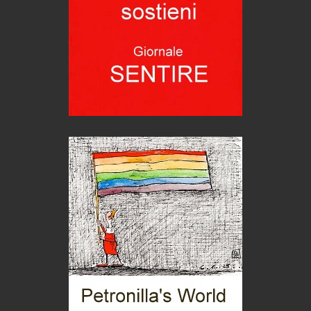
Idee per il futuro
Torre dell'Orso, mare di Puglia
itinerari italiani
Boboli, il giardino della botanica
Gioielli italiani
Menzogne di stato
Le dichiarazioni di Maurizio Federico
Chi è, e come difendersi dallo scammer
di Mirta B. Bono
Mio nonno, salvato dai russi
Storie...di storia
Macchine di guerra
Editoriale
Turismo in Miniera
Puglia - Tra storia e recupero