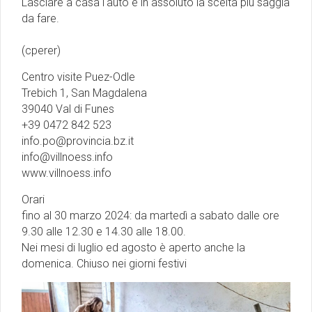
Lasciare a casa l'auto è in assoluto la scelta più saggia
da fare.
(cperer)
Centro visite Puez-Odle
Trebich 1, San Magdalena
39040 Val di Funes
+39 0472 842 523
info.po@provincia.bz.it
info@villnoess.info
www.villnoess.info
Orari
fino al 30 marzo 2024: da martedì a sabato dalle ore
9.30 alle 12.30 e 14.30 alle 18.00.
Nei mesi di luglio ed agosto è aperto anche la
domenica. Chiuso nei giorni festivi