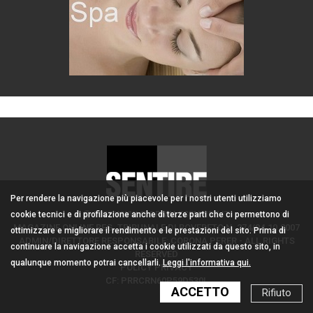
Per rendere la navigazione più piacevole per i nostri utenti utilizziamo
2007 WWW.GIORNALESENTIRE.IT
cookie tecnici e di profilazione anche di terze parti che ci permettono di
MAGAZINE ONLINE REG. TRIBUNALE DI ROVERETO N. 274/04.10.2007
ottimizzare e migliorare il rendimento e le prestazioni del sito. Prima di
ADMIN/DIRETTORE RESPONSABILE: CORONA PERER - ALL RIGHTS
continuare la navigazione accetta i cookie utilizzati da questo sito, in
RESERVED
qualunque momento potrai cancellarli.
Leggi l'informativa qui.
POLICY PRIVACY
CF: PRRCRN60P59D530L
ACCETTO
Rifiuto