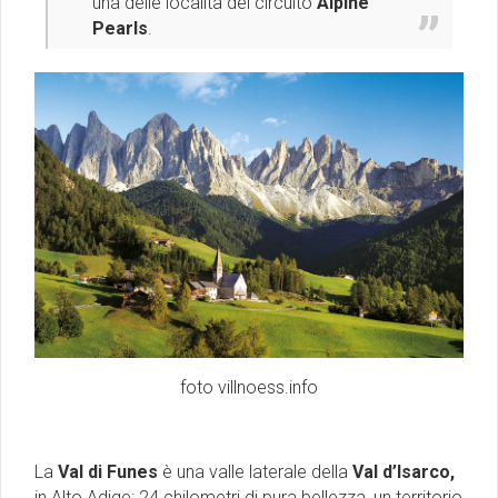
una delle località del circuito
Alpine
Pearls
.
foto villnoess.info
La
Val di Funes
è una valle laterale della
Val d’Isarco,
in Alto Adige: 24 chilometri di pura bellezza, un territorio