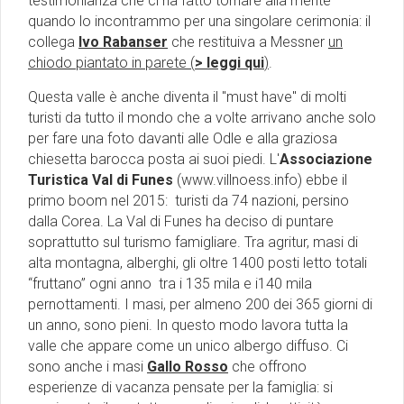
testimonianza che ci ha fatto tornare alla mente
quando lo incontrammo per una singolare cerimonia:
il
collega
Ivo Rabanser
che restituiva a Messner
un
chiodo piantato in parete (
> leggi qui
)
.
Questa valle è anche diventa il ''must have'' di molti
turisti da tutto il mondo che a volte arrivano anche solo
per fare una foto davanti alle Odle e alla graziosa
chiesetta barocca posta ai suoi piedi. L'
Associazione
Turistica Val di Funes
(
www.villnoess.info
) ebbe il
primo boom nel 2015: turisti da 74 nazioni, persino
dalla Corea. La Val di Funes ha deciso di puntare
soprattutto sul turismo famigliare. Tra agritur, masi di
alta montagna, alberghi, gli oltre 1400 posti letto totali
“fruttano” ogni anno tra i 135 mila e i140 mila
pernottamenti. I masi, per almeno 200 dei 365 giorni di
un anno, sono pieni. In questo modo lavora tutta la
valle che appare come un unico albergo diffuso. Ci
sono anche i masi
Gallo Rosso
che offrono
esperienze di vacanza pensate per la famiglia: si