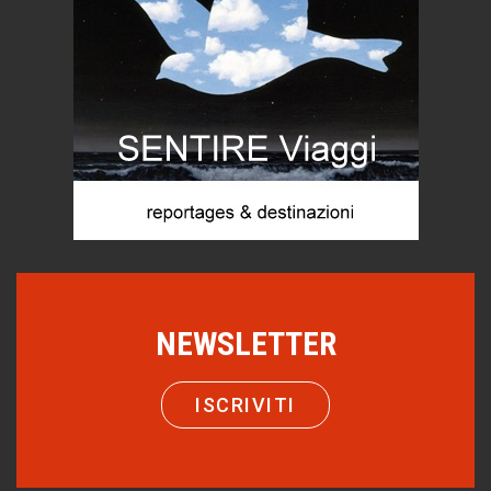
Viaggi
C'era una volta la legge per le valli del silenzio
Idee per il futuro
Torre dell'Orso, mare di Puglia
itinerari italiani
Boboli, il giardino della botanica
Gioielli italiani
Menzogne di stato
Le dichiarazioni di Maurizio Federico
Chi è, e come difendersi dallo scammer
NEWSLETTER
di Mirta B. Bono
Come distingueremo il vero dal falso?
ISCRIVITI
intelligenza artificiale
Agordino - Vacanze per la famiglia
Montagna italiana