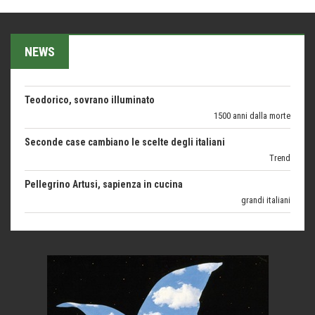
Forte San Pellegrino e i sentieri della Grande Guerra
Esperienze
NEWS
Teodorico, sovrano illuminato
1500 anni dalla morte
Seconde case cambiano le scelte degli italiani
Trend
Pellegrino Artusi, sapienza in cucina
grandi italiani
Germinale-Monferrato Art Fest
Arte
Corsica: bella, selvaggia, naturale. E vicina
Destinazioni
Trentodoc Festival, bollicine di montagna
eventi
Grecia, le donne di Olympos