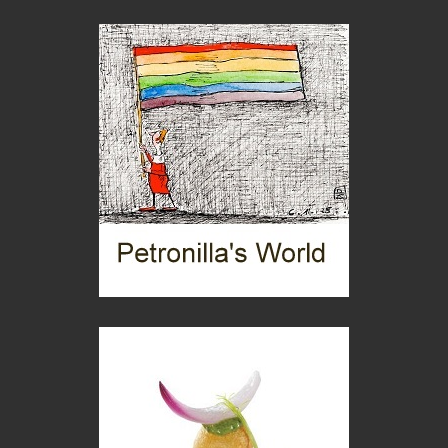
Germinale-Monferrato Art Fest
Arte
Corsica: bella, selvaggia, naturale. E vicina
Destinazioni
Trentodoc Festival, bollicine di montagna
eventi
Grecia, le donne di Olympos
Viaggi
C'era una volta la legge per le valli del silenzio
Idee per il futuro
Torre dell'Orso, mare di Puglia
itinerari italiani
Boboli, il giardino della botanica
Gioielli italiani
Menzogne di stato
Le dichiarazioni di Maurizio Federico