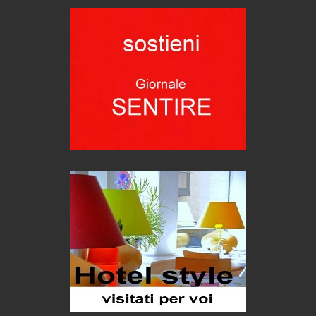
Emilio Isgrò, il cancellatore
ARTE militante
Hotels, B&B e Ristoranti... 10 & lode
Le nostre recensioni
Bolzano: L'Eisenhut Boutique Hotel
Oasi di piacere
Forte San Pellegrino e i sentieri della Grande Guerra
Esperienze
Teodorico, sovrano illuminato
1500 anni dalla morte
Seconde case cambiano le scelte degli italiani
Trend
Pellegrino Artusi, sapienza in cucina
grandi italiani