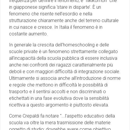
frequenza per definire il fenomeno, è “hikikomori” che
in giapponese significa ‘stare in disparte’. È un
fenomeno che risente nell’esordio e nella
strutturazione chiaramente anche del terreno culturale
in cui nasce e cresce. In Italia il fenomeno è in
costante aumento.
In generale la crescita dell'homeschooling e delle
scuole private è un fenomeno strettamente collegato
all'incapacità della scuola pubblica di essere inclusiva
anche nei confronti dei ragazzi caratterialmente più
deboli e con maggiori difficoltà di integrazione sociale.
Ultimamente si associa anche all’introduzione di norme
e regole che mettono in difficoltà le possibilità di
trasporto e il sentirsi accolti e non discriminati o
etichettati in una fase evolutiva dove la sensibilità
ricettiva a questo argomento è piuttosto elevata.
Come Crepaldi fa notare ''...l'aspetto educativo della
scuola va oltre la mera trasmissione delle materie
oggetto di studio: dovrebbe avere come obiettivo