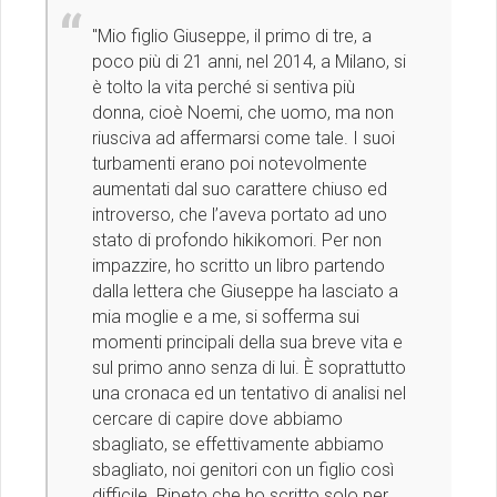
''Mio figlio Giuseppe, il primo di tre, a
poco più di 21 anni, nel 2014, a Milano, si
è tolto la vita perché si sentiva più
donna, cioè Noemi, che uomo, ma non
riusciva ad affermarsi come tale. I suoi
turbamenti erano poi notevolmente
aumentati dal suo carattere chiuso ed
introverso, che l’aveva portato ad uno
stato di profondo hikikomori. Per non
impazzire, ho scritto un libro partendo
dalla lettera che Giuseppe ha lasciato a
mia moglie e a me, si sofferma sui
momenti principali della sua breve vita e
sul primo anno senza di lui. È soprattutto
una cronaca ed un tentativo di analisi nel
cercare di capire dove abbiamo
sbagliato, se effettivamente abbiamo
sbagliato, noi genitori con un figlio così
difficile. Ripeto che ho scritto solo per