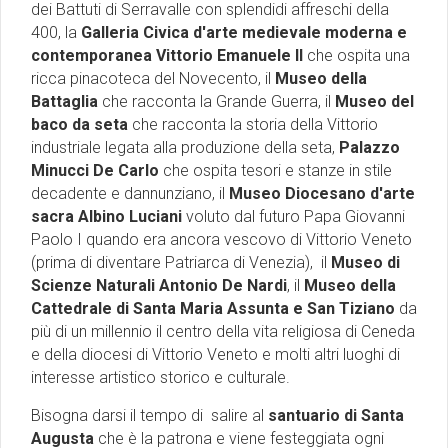
dei Battuti di Serravalle con splendidi affreschi della
400, la
Galleria Civica d'arte medievale moderna e
contemporanea Vittorio Emanuele II
che ospita una
ricca pinacoteca del Novecento, il
Museo della
Battaglia
che racconta la Grande Guerra, il
Museo del
baco da seta
che racconta la storia della Vittorio
industriale legata alla produzione della seta,
Palazzo
Minucci De Carlo
che ospita tesori e stanze in stile
decadente e dannunziano, il
Museo Diocesano d'arte
sacra Albino Luciani
voluto dal futuro Papa Giovanni
Paolo I quando era ancora vescovo di Vittorio Veneto
(prima di diventare Patriarca di Venezia), il
Museo di
Scienze Naturali Antonio De Nardi
, il
Museo della
Cattedrale di Santa Maria Assunta e San Tiziano
da
più di un millennio il centro della vita religiosa di Ceneda
e della diocesi di Vittorio Veneto e molti altri luoghi di
interesse artistico storico e culturale.
Bisogna darsi il tempo di salire al
santuario di Santa
Augusta
che è la patrona e viene festeggiata ogni