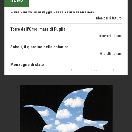
Torre dell'Orso, mare di Puglia
itinerari italiani
Boboli, il giardino della botanica
Gioielli italiani
Menzogne di stato
Le dichiarazioni di Maurizio Federico
Chi è, e come difendersi dallo scammer
di Mirta B. Bono
Mio nonno, salvato dai russi
Storie...di storia
Macchine di guerra
Editoriale
Turismo in Miniera
Puglia - Tra storia e recupero