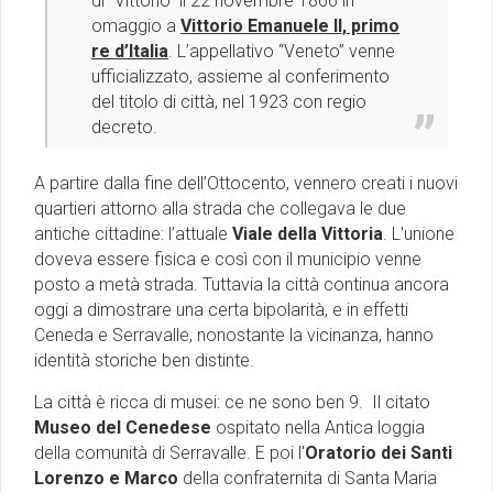
di “Vittorio” il 22 novembre 1866 in
omaggio a
Vittorio Emanuele II, primo
re d’Italia
. L’appellativo “Veneto” venne
ufficializzato, assieme al conferimento
del titolo di città, nel 1923 con regio
decreto.
A partire dalla fine dell’Ottocento, vennero creati i nuovi
quartieri attorno alla strada che collegava le due
antiche cittadine: l’attuale
Viale della Vittoria
. L'unione
doveva essere fisica e così con il municipio venne
posto a metà strada. Tuttavia la città continua ancora
oggi a dimostrare una certa bipolarità, e in effetti
Ceneda e Serravalle, nonostante la vicinanza, hanno
identità storiche ben distinte.
La città è ricca di musei: ce ne sono ben 9. Il citato
Museo del Cenedese
ospitato nella Antica loggia
della comunità di Serravalle. E poi l'
Oratorio dei Santi
Lorenzo e Marco
della confraternita di Santa Maria