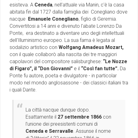
esisteva. A
Ceneda
, nell'attuale via Manin, c'è la casa
abitata fin dal 1727 dalla famiglia dei Conegliano dove
nacque
Emanuele Conegliano
, figlio di Geremia.
Convertitosi a 14 anni e divenuto
l
'abate
Lorenzo Da
Ponte, era destinato a diventare uno degli intellettuali
dell'Illuminismo europeo.
La sua fama è legata al
sodalizio artistico con
Wolfgang Amadeus Mozart,
con il quale collaborò alla nascita dei tre maggiori
capolavori del compositore salisburghese:
“Le Nozze
di Figaro”, il “Don Giovanni”
e il
“Così fan tutte”.
Da
Ponte fu autore, poeta e divulgatore - in particolar
modo nel mondo anglosassone - dei classici italiani tra
i quali Dante.
La città nacque dunque dopo.
Esattamente il
27 settembre 1866
con
l’unione dei preesistenti comuni di
Ceneda e Serravalle
. Assunse il nome