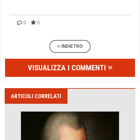
0
0
INDIETRO
VISUALIZZA I COMMENTI
ARTICOLI CORRELATI
Emilio Isgrò, il cancellatore
ARTE militante
Come difendere la pelle dal sole
Proteggersi, sempre