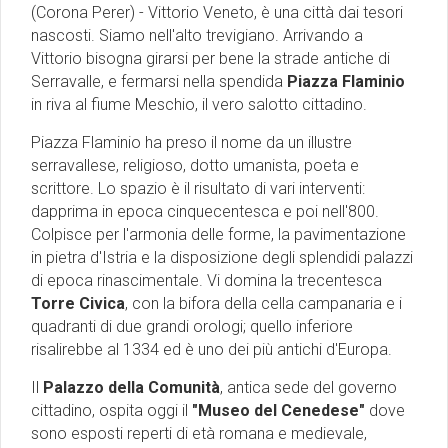
(Corona Perer) - Vittorio Veneto, è una città dai tesori
nascosti. Siamo nell'alto trevigiano. Arrivando a
Vittorio bisogna girarsi per bene la strade antiche di
Serravalle, e fermarsi nella spendida
Piazza Flaminio
in riva al fiume Meschio, il vero salotto cittadino.
Piazza Flaminio ha preso il nome da un illustre
serravallese, religioso, dotto umanista, poeta e
scrittore. Lo spazio è il risultato di vari interventi:
dapprima in epoca cinquecentesca e poi nell'800.
Colpisce per l'armonia delle forme, la pavimentazione
in pietra d'Istria e la disposizione degli splendidi palazzi
di epoca rinascimentale. Vi domina la trecentesca
Torre Civica
, con la bifora della cella campanaria e i
quadranti di due grandi orologi; quello inferiore
risalirebbe al 1334 ed è uno dei più antichi d'Europa.
Il
Palazzo della Comunità
, antica sede del governo
cittadino, ospita oggi il
"Museo del Cenedese"
dove
sono esposti reperti di età romana e medievale,