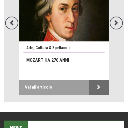
Hotels, B&B e Ristoranti... 10 & lode
Le nostre recensioni
Bolzano: L'Eisenhut Boutique Hotel
Oasi di piacere
Teodorico, sovrano illuminato
1500 anni dalla morte
Arte, Cultura & Spettacoli
Seconde case cambiano le scelte degli italiani
Trend
MOZART HA 270 ANNI
Trentodoc Festival, bollicine di montagna
eventi
Grecia, le donne di Olympos
Vai all'articolo
Viaggi
Ecco come salvare il viaggio aereo
imprevisti...
C'era una volta la legge per le valli del silenzio
Idee per il futuro
NEWS