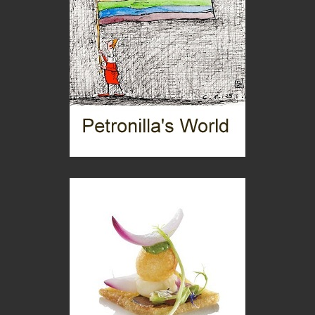
Mio nonno, salvato dai russi
Storie...di storia
Macchine di guerra
Editoriale
Turismo in Miniera
Puglia - Tra storia e recupero
Castione, sotto il segno del castagno
Eventi