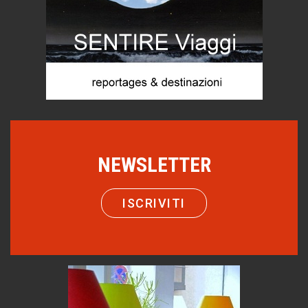
Castione, sotto il segno del castagno
Eventi
Emilio Isgrò, il cancellatore
ARTE militante
Come difendere la pelle dal sole
Proteggersi, sempre
Hotels, B&B e Ristoranti... 10 & lode
Le nostre recensioni
NEWSLETTER
Bolzano: L'Eisenhut Boutique Hotel
Oasi di piacere
ISCRIVITI
Teodorico, sovrano illuminato
1500 anni dalla morte
Seconde case cambiano le scelte degli italiani
Trend
Trentodoc Festival, bollicine di montagna
eventi