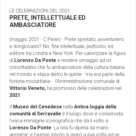
LE CELEBRAZIONI DEL 2021
PRETE, INTELLETTUALE ED
AMBASCIATORE
(maggio 2021 - C.Perer) - Prete spretato, avventuriero
e dongiovanni? No: fine intellettuale, piuttosto, ed
editore tra Londra e New York. Per valorizzare la figura
di
Lorenzo Da Ponte
e rendere omaggio ad un
concittadino che fu ambasciatore della cultura italiana
nel mondo e stava dietro le quinte - ma era parte della
fortuna mozartiana - l’Amministrazione comunale di
Vittorio Veneto,
ha promosso delle celebrazioni nel
2021
.
Il
Museo del Cenedese
nella
Antica loggia della
comunità di Serravalle
è il luogo dove è conservata
l'unica immagine iconografica che dà il volto a
Lorenzo Da Ponte
. La tela fu dipinta da mano
anonime, e l'autore ignoto si ispirò a sua volta ad un