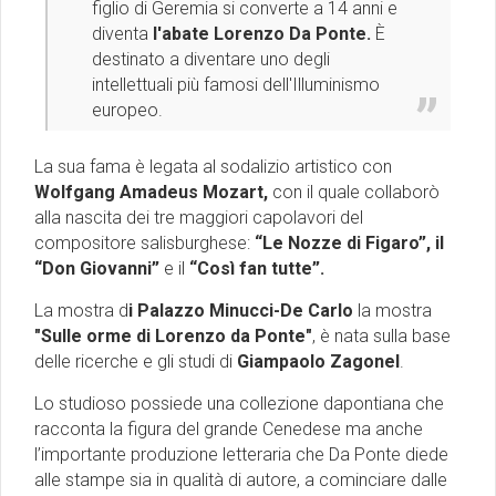
figlio di Geremia si converte a 14 anni e
diventa
l'abate
Lorenzo Da Ponte.
È
destinato a diventare uno degli
intellettuali più famosi dell'Illuminismo
europeo.
La sua fama è legata al sodalizio artistico con
Wolfgang Amadeus Mozart,
con il quale collaborò
alla nascita dei tre maggiori capolavori del
compositore salisburghese:
“Le Nozze di Figaro”, il
“Don Giovanni”
e il
“Così fan tutte”.
La mostra d
i Palazzo Minucci-De Carlo
la mostra
"Sulle orme di Lorenzo da Ponte"
, è nata sulla base
delle ricerche e gli studi di
Giampaolo Zagonel
.
Lo studioso possiede una collezione dapontiana che
racconta la figura del grande Cenedese ma anche
l’importante produzione letteraria che Da Ponte diede
alle stampe sia in qualità di autore, a cominciare dalle