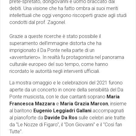
prete-spretato, dongiovanni e uomo braccato dai
debiti. Una visione che ha fatto ombra ai suoi meriti
intellettuali che oggi vengono riscoperti grazie agli studi
condotti dal prof. Zagonel.
Grazie a queste ricerche è stato possibile il
superamento dell’immagine distorta che ha
imprigionato il Da Ponte nella parte di un
«avventuriero». In realtà fu protagonista nel panorama
culturale europeo del suo tempo, come hanno
ricordato le autorità negli interventi ufficiali.
La mostra omaggio e le celebrazioni del 2021 furono
aperte da un concerto in onore della sensibilità del Da
Ponte musicista, con le due cantanti soprano
Maria
Francesca Mazzara
e
Maria Grazia Marcon
, insieme
al baritono
Eugenio Leggiadri Gallani
accompagnati
al pianoforte da
Davide Da Ros
sulle celebri arie tratte
da ''Le Nozze di Figaro'', il ''Don Giovanni'' e il ''Così fan
Tutte''.