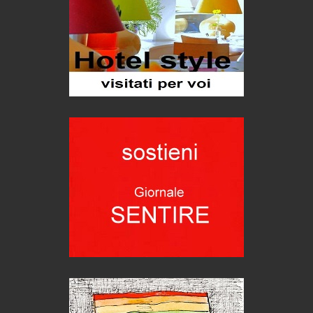
Grecia, le donne di Olympos
Viaggi
Ecco come salvare il viaggio aereo
imprevisti...
C'era una volta la legge per le valli del silenzio
Idee per il futuro
Torre dell'Orso, mare di Puglia
itinerari italiani
Boboli, il giardino della botanica
Gioielli italiani
Menzogne di stato
Le dichiarazioni di Maurizio Federico
Chi è, e come difendersi dallo scammer
di Mirta B. Bono