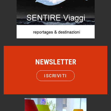
Come difendere la pelle dal sole
Proteggersi, sempre
Hotels, B&B e Ristoranti... 10 & lode
Le nostre recensioni
Bolzano: L'Eisenhut Boutique Hotel
Oasi di piacere
Teodorico, sovrano illuminato
1500 anni dalla morte
NEWSLETTER
Seconde case cambiano le scelte degli italiani
Trend
ISCRIVITI
Trentodoc Festival, bollicine di montagna
eventi
Grecia, le donne di Olympos
Viaggi
Ecco come salvare il viaggio aereo