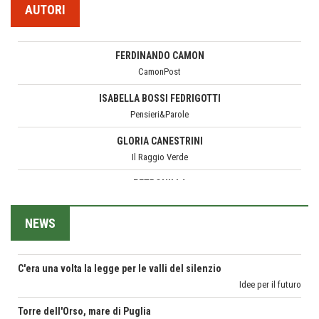
Teodorico, sovrano illuminato
FERDINANDO CAMON
AUTORI
1500 anni dalla morte
CamonPost
Seconde case cambiano le scelte degli italiani
ISABELLA BOSSI FEDRIGOTTI
Trend
Pensieri&Parole
Trentodoc Festival, bollicine di montagna
GLORIA CANESTRINI
eventi
Il Raggio Verde
Grecia, le donne di Olympos
PETRONILLA
Viaggi
Il Mondo di Petronilla
Ecco come salvare il viaggio aereo
MARGHERITA VITAGLIANO
imprevisti...
Living in UK
C'era una volta la legge per le valli del silenzio
MARIELLA MOROSI
NEWS
Idee per il futuro
Taccuino di Viaggio
Torre dell'Orso, mare di Puglia
MARCO ANSALONI
itinerari italiani
FOTOGRAMMIsospesi
Boboli, il giardino della botanica
CORONA PERER
Gioielli italiani