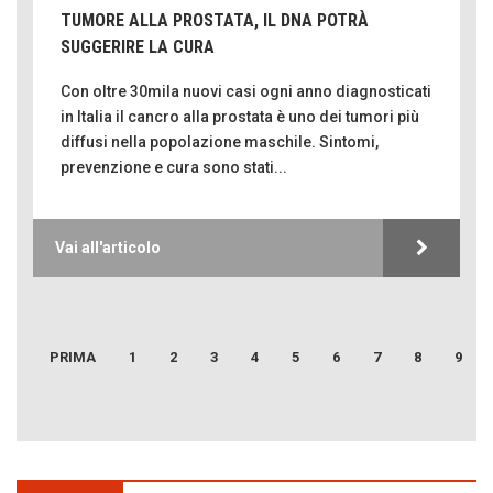
TUMORE ALLA PROSTATA, IL DNA POTRÀ
SUGGERIRE LA CURA
Con oltre 30mila nuovi casi ogni anno diagnosticati
in Italia il cancro alla prostata è uno dei tumori più
diffusi nella popolazione maschile. Sintomi,
prevenzione e cura sono stati...
Emilio Isgrò, il cancellatore
Vai all'articolo
ARTE militante
Come difendere la pelle dal sole
Proteggersi, sempre
PRIMA
1
2
3
4
5
6
7
8
9
Hotels, B&B e Ristoranti... 10 & lode
Le nostre recensioni
Bolzano: L'Eisenhut Boutique Hotel
CORONA PERER
Oasi di piacere
SENTIRE