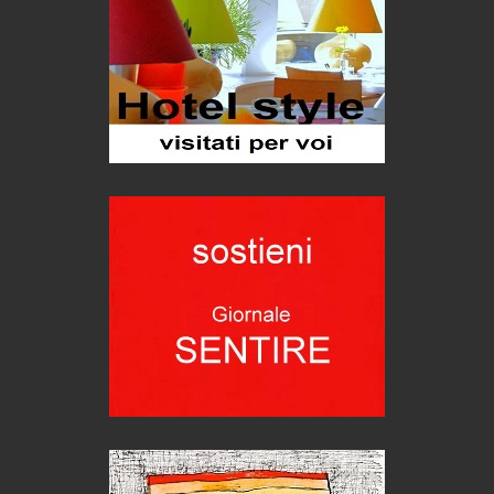
imprevisti...
C'era una volta la legge per le valli del silenzio
Idee per il futuro
Torre dell'Orso, mare di Puglia
itinerari italiani
Boboli, il giardino della botanica
Gioielli italiani
Menzogne di stato
Le dichiarazioni di Maurizio Federico
Chi è, e come difendersi dallo scammer
di Mirta B. Bono
Mio nonno, salvato dai russi
Storie...di storia
Macchine di guerra
Editoriale