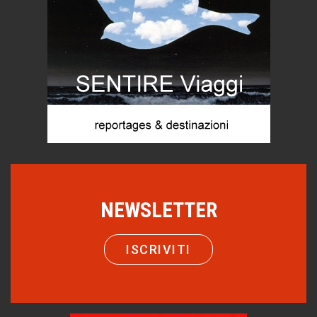
Menzogne di stato
Le dichiarazioni di Maurizio Federico
Chi è, e come difendersi dallo scammer
di Mirta B. Bono
Mio nonno, salvato dai russi
Storie...di storia
Macchine di guerra
Editoriale
Turismo in Miniera
Puglia - Tra storia e recupero
NEWSLETTER
Castione, sotto il segno del castagno
Eventi
ISCRIVITI
Emilio Isgrò, il cancellatore
ARTE militante
Come difendere la pelle dal sole