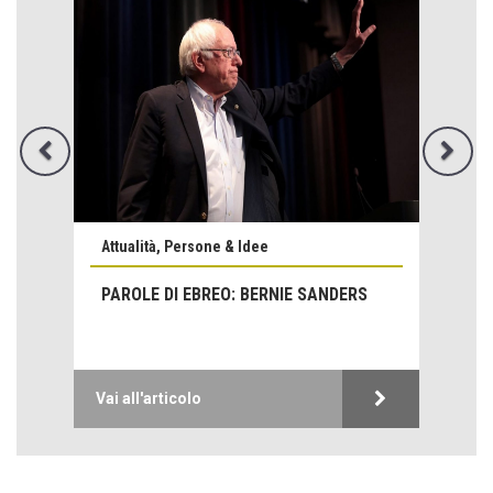
Emilio Isgrò, il cancellatore
ARTE militante
Attualità, Persone & Idee
Come difendere la pelle dal sole
PAROLE DI EBREO: BERNIE SANDERS
Proteggersi, sempre
Hotels, B&B e Ristoranti... 10 & lode
Le nostre recensioni
Vai all'articolo
Bolzano: L'Eisenhut Boutique Hotel
Oasi di piacere
Teodorico, sovrano illuminato