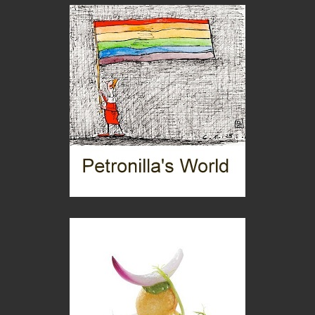
C'era una volta la legge per le valli del silenzio
Idee per il futuro
Torre dell'Orso, mare di Puglia
itinerari italiani
Boboli, il giardino della botanica
Gioielli italiani
Menzogne di stato
Le dichiarazioni di Maurizio Federico
Chi è, e come difendersi dallo scammer
di Mirta B. Bono
Mio nonno, salvato dai russi
Storie...di storia
Macchine di guerra
Editoriale
Turismo in Miniera