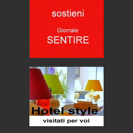
Proteggersi, sempre
Hotels, B&B e Ristoranti... 10 & lode
Le nostre recensioni
Bolzano: L'Eisenhut Boutique Hotel
Oasi di piacere
Teodorico, sovrano illuminato
1500 anni dalla morte
Seconde case cambiano le scelte degli italiani
Trend
Trentodoc Festival, bollicine di montagna
eventi
Grecia, le donne di Olympos
Viaggi
Ecco come salvare il viaggio aereo
imprevisti...