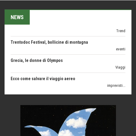
1500 anni dalla morte
Seconde case cambiano le scelte degli italiani
NEWS
Trend
Trentodoc Festival, bollicine di montagna
eventi
Grecia, le donne di Olympos
Viaggi
Ecco come salvare il viaggio aereo
imprevisti...
C'era una volta la legge per le valli del silenzio
Idee per il futuro
Torre dell'Orso, mare di Puglia
itinerari italiani
Boboli, il giardino della botanica
Gioielli italiani